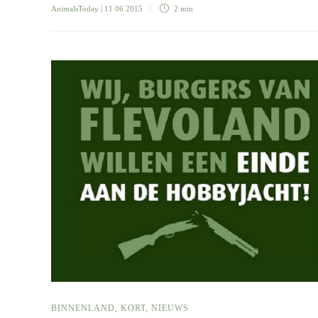
AnimalsToday
| 11 06 2015
2 min
BINNENLAND
,
KORT
,
NIEUWS