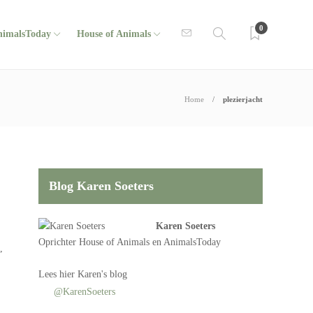
0
nimalsToday
House of Animals
Home
plezierjacht
Blog Karen Soeters
Karen Soeters
Oprichter
House of Animals
en AnimalsToday
,
Lees
hier Karen's blog
@KarenSoeters