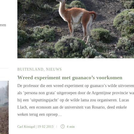
eren
BUITENLAND
,
NIEUWS
Wreed experiment met guanaco’s voorkomen
De professor die een wreed experiment op guanaco’s wilde uitvoeren
als ‘persona non grata’ uitgeroepen door de Argentijnse provincie wa
hij een ‘uitputtingsjacht’ op de wilde lama zou organiseren. Lucas
Llach, een econoom aan de universiteit van Rosario, deed enkele
weken terug een oproep…
Carl Königel
| 19 02 2015
4 min