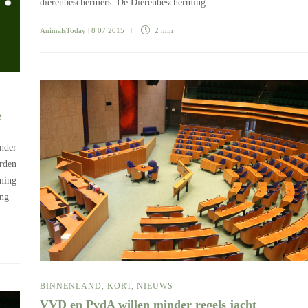
dierenbeschermers. De Dierenbescherming…
AnimalsToday
| 8 07 2015
2 min
e
onder
orden
ming
ing
BINNENLAND
,
KORT
,
NIEUWS
VVD en PvdA willen minder regels jacht