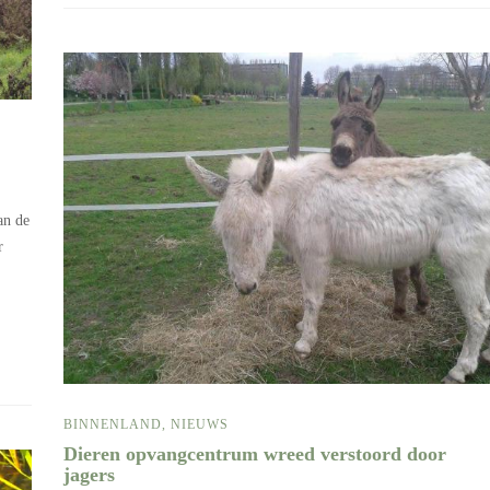
an de
r
BINNENLAND
,
NIEUWS
Dieren opvangcentrum wreed verstoord door
jagers