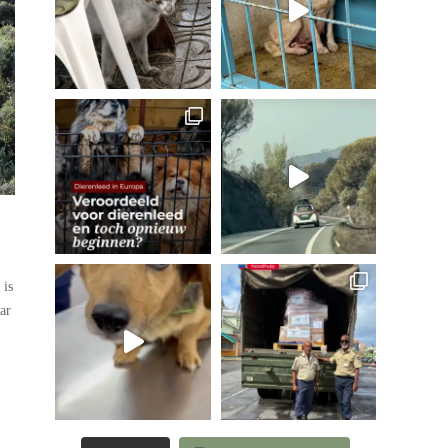
 is
ar