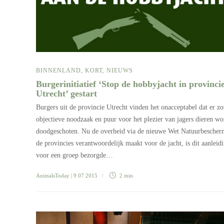
BINNENLAND
,
KORT
,
NIEUWS
Burgerinitiatief ‘Stop de hobbyjacht in provinci
Utrecht’ gestart
Burgers uit de provincie Utrecht vinden het onacceptabel dat er z
objectieve noodzaak en puur voor het plezier van jagers dieren w
doodgeschoten. Nu de overheid via de nieuwe Wet Natuurbescher
de provincies verantwoordelijk maakt voor de jacht, is dit aanleid
voor een groep bezorgde…
AnimalsToday
| 9 07 2015
2 min