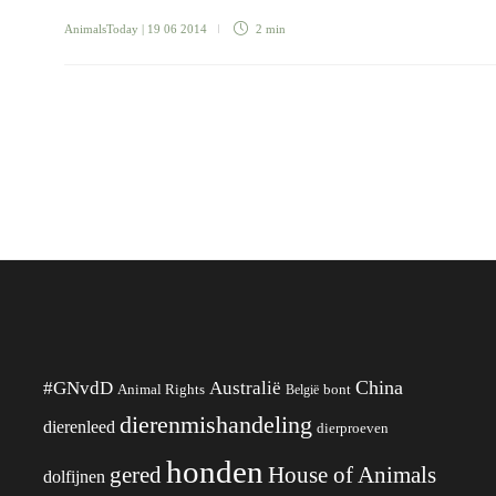
AnimalsToday
| 19 06 2014
2 min
China
#GNvdD
Australië
Animal Rights
België
bont
dierenmishandeling
dierenleed
dierproeven
honden
gered
House of Animals
dolfijnen