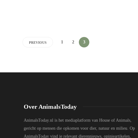
1
2
3
PREVIOUS
Over AnimalsToday
AnimalsToday.nl is het mediaplatform van House of Animals,
gericht op mensen die opkomen voor dier, natuur en milieu. Op
AnimalsToday vind je relevant dierennieuws, opinieartikelen,