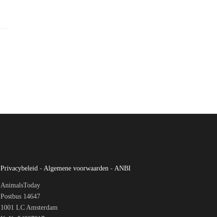
Privacybeleid
-
Algemene voorwaarden
-
ANBI
AnimalsToday
Postbus 14647
1001 LC Amsterdam