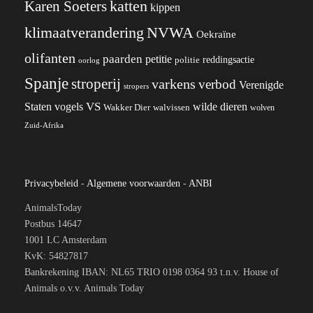
katten
Karen Soeters
kippen
klimaatverandering
NVWA
Oekraïne
olifanten
paarden
petitie
reddingsactie
politie
oorlog
Spanje
stroperij
varkens
verbod
Verenigde
stropers
VS
wilde dieren
Staten
vogels
Wakker Dier
walvissen
wolven
Zuid-Afrika
Privacybeleid
-
Algemene voorwaarden
-
ANBI
AnimalsToday
Postbus 14647
1001 LC Amsterdam
KvK: 54827817
Bankrekening IBAN: NL65 TRIO 0198 0364 93 t.n.v. House of
Animals o.v.v. Animals Today