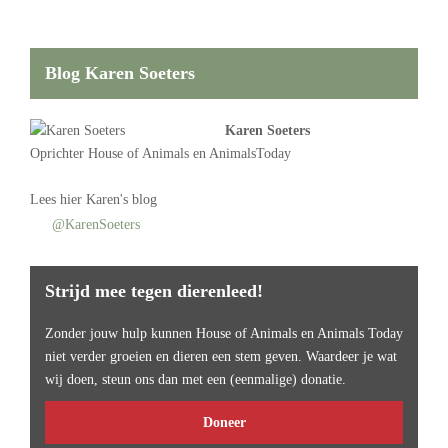
Blog Karen Soeters
Karen Soeters
Oprichter
House of Animals
en AnimalsToday
Lees
hier Karen's blog
@KarenSoeters
Strijd mee tegen dierenleed!
Zonder jouw hulp kunnen House of Animals en Animals Today
niet verder groeien en dieren een stem geven. Waardeer je wat
wij doen, steun ons dan met een (eenmalige) donatie.
Doneer