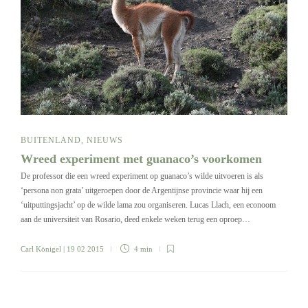
BUITENLAND
,
NIEUWS
Wreed experiment met guanaco’s voorkomen
De professor die een wreed experiment op guanaco’s wilde uitvoeren is als
‘persona non grata’ uitgeroepen door de Argentijnse provincie waar hij een
‘uitputtingsjacht’ op de wilde lama zou organiseren. Lucas Llach, een econoom
aan de universiteit van Rosario, deed enkele weken terug een oproep…
Carl Königel
| 19 02 2015
4 min