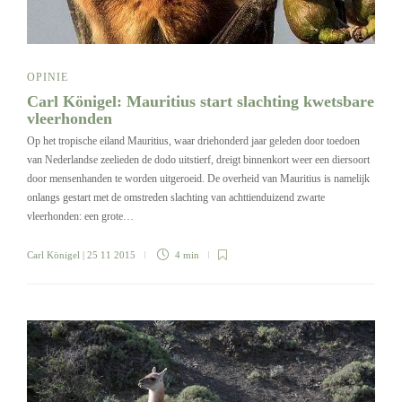
OPINIE
Carl Königel: Mauritius start slachting kwetsbare
vleerhonden
Op het tropische eiland Mauritius, waar driehonderd jaar geleden door toedoen
van Nederlandse zeelieden de dodo uitstierf, dreigt binnenkort weer een diersoort
door mensenhanden te worden uitgeroeid. De overheid van Mauritius is namelijk
onlangs gestart met de omstreden slachting van achttienduizend zwarte
vleerhonden: een grote…
Carl Königel
| 25 11 2015
4 min