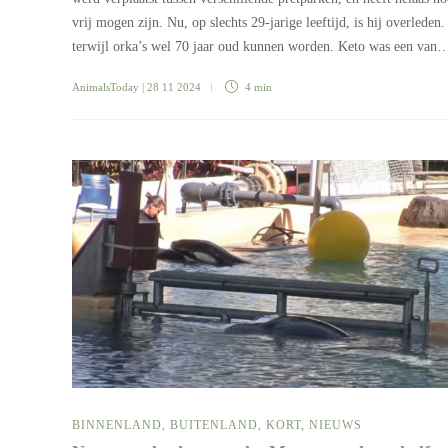
vrij mogen zijn. Nu, op slechts 29-jarige leeftijd, is hij overleden.
terwijl orka’s wel 70 jaar oud kunnen worden. Keto was een van
AnimalsToday
| 28 11 2024
4 min
BINNENLAND
,
BUITENLAND
,
KORT
,
NIEUWS