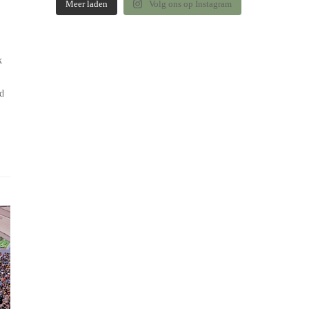
Meer laden
Volg ons op Instagram
k
d