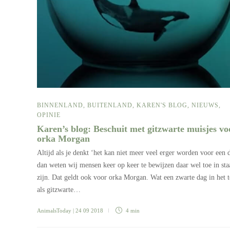
BINNENLAND
,
BUITENLAND
,
KAREN'S BLOG
,
NIEUWS
,
OPINIE
Karen’s blog: Beschuit met gitzwarte muisjes vo
orka Morgan
Altijd als je denkt ‘het kan niet meer veel erger worden voor een d
dan weten wij mensen keer op keer te bewijzen daar wel toe in staa
zijn. Dat geldt ook voor orka Morgan. Wat een zwarte dag in het 
als gitzwarte…
AnimalsToday
| 24 09 2018
4 min