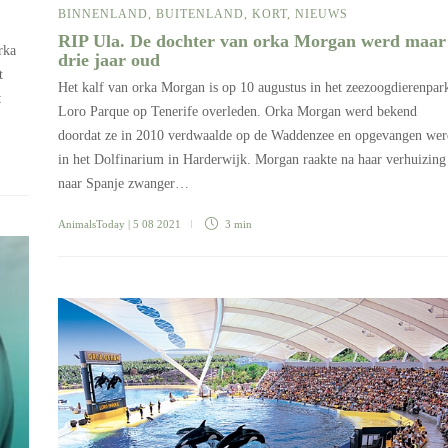
BINNENLAND
,
BUITENLAND
,
KORT
,
NIEUWS
RIP Ula. De dochter van orka Morgan werd maar
rka
drie jaar oud
t
Het kalf van orka Morgan is op 10 augustus in het zeezoogdierenpar
:
Loro Parque op Tenerife overleden. Orka Morgan werd bekend
doordat ze in 2010 verdwaalde op de Waddenzee en opgevangen wer
in het Dolfinarium in Harderwijk. Morgan raakte na haar verhuizing
naar Spanje zwanger…
AnimalsToday
| 5 08 2021
3 min