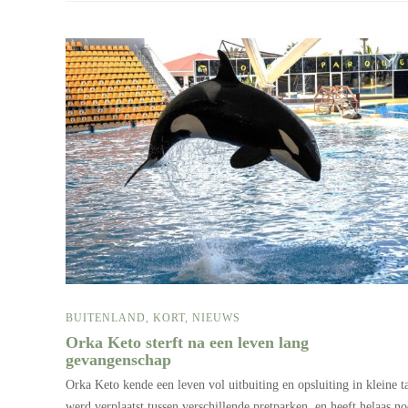
BUITENLAND
,
KORT
,
NIEUWS
Orka Keto sterft na een leven lang
gevangenschap
Orka Keto kende een leven vol uitbuiting en opsluiting in kleine t
werd verplaatst tussen verschillende pretparken, en heeft helaas no