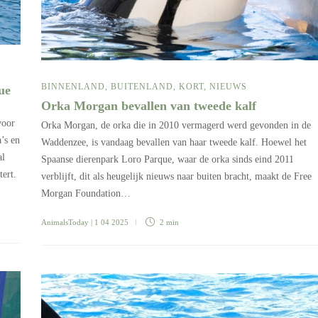
BINNENLAND
,
BUITENLAND
,
KORT
,
NIEUWS
ue
Orka Morgan bevallen van tweede kalf
voor
Orka Morgan, de orka die in 2010 vermagerd werd gevonden in de
’s en
Waddenzee, is vandaag bevallen van haar tweede kalf. Hoewel het
al
Spaanse dierenpark Loro Parque, waar de orka sinds eind 2011
tert.
verblijft, dit als heugelijk nieuws naar buiten bracht, maakt de Free
Morgan Foundation…
AnimalsToday
| 1 04 2025
2 min