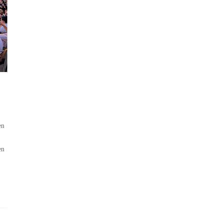
en
en