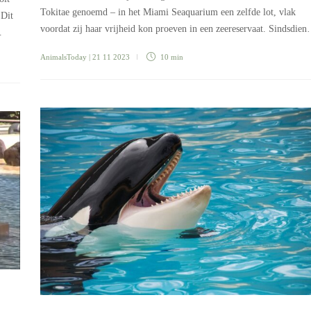
Tokitae genoemd – in het Miami Seaquarium een zelfde lot, vlak
 Dit
voordat zij haar vrijheid kon proeven in een zeereservaat. Sindsdie
…
AnimalsToday
| 21 11 2023
10 min