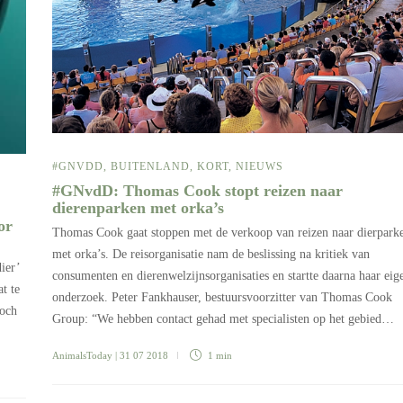
#GNVDD
,
BUITENLAND
,
KORT
,
NIEUWS
#GNvdD: Thomas Cook stopt reizen naar
dierenparken met orka’s
or
Thomas Cook gaat stoppen met de verkoop van reizen naar dierpark
met orka’s. De reisorganisatie nam de beslissing na kritiek van
ier’
consumenten en dierenwelzijnsorganisaties en startte daarna haar eig
t te
onderzoek. Peter Fankhauser, bestuursvoorzitter van Thomas Cook
toch
Group: “We hebben contact gehad met specialisten op het gebied…
AnimalsToday
| 31 07 2018
1 min