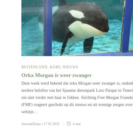
BUITENLAND
,
KORT
,
NIEUWS
Orka Morgan is weer zwanger
Deze week werd bekend dat orka Morgan weer zwanger is, ondan
eerdere beloftes van het Spaanse dierenpark Loro Parque in Tener
om niet verder met haar te fokken. Stichting Free Morgan Founda
(FMF) reageert geschokt op dit nieuws en uit ernstige zorgen over
welzijn…
AnimalsToday
| 17 02 2025
4 min