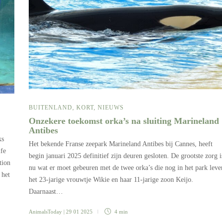
BUITENLAND
,
KORT
,
NIEUWS
Onzekere toekomst orka’s na sluiting Marineland
Antibes
ks
Het bekende Franse zeepark Marineland Antibes bij Cannes, heeft
ife
begin januari 2025 definitief zijn deuren gesloten. De grootste zorg i
tion
nu wat er moet gebeuren met de twee orka’s die nog in het park leve
 het
het 23-jarige vrouwtje Wikie en haar 11-jarige zoon Keijo.
Daarnaast…
AnimalsToday
| 29 01 2025
4 min