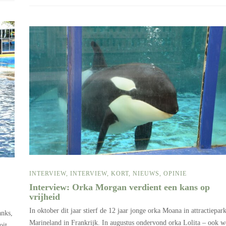
INTERVIEW
,
INTERVIEW
,
KORT
,
NIEUWS
,
OPINIE
Interview: Orka Morgan verdient een kans op
vrijheid
In oktober dit jaar stierf de 12 jaar jonge orka Moana in attractiepar
anks,
Marineland in Frankrijk. In augustus ondervond orka Lolita – ook w
oit