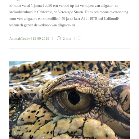
Er komt vanaf 1 januari 2020 een verbod op het verkopen van alligator- en
krokodillenhuid in Californië, de Verenigde Staten. Dit is een mooie overwinning
voor vele alligators en krokodillen! 49 jaren later Al in 1970 had Californië
technisch gezien de verkoop van alligator- en…
AnimalsToday
| 19 09 2019
2 min