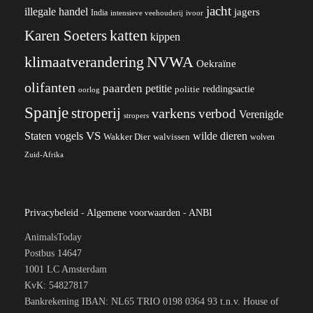
jacht
illegale handel
jagers
India
ivoor
intensieve veehouderij
katten
Karen Soeters
kippen
klimaatverandering
NVWA
Oekraïne
olifanten
paarden
petitie
reddingsactie
politie
oorlog
Spanje
stroperij
varkens
verbod
Verenigde
stropers
VS
wilde dieren
Staten
vogels
Wakker Dier
walvissen
wolven
Zuid-Afrika
Privacybeleid
-
Algemene voorwaarden
-
ANBI
AnimalsToday
Postbus 14647
1001 LC Amsterdam
KvK: 54827817
Bankrekening IBAN: NL65 TRIO 0198 0364 93 t.n.v. House of