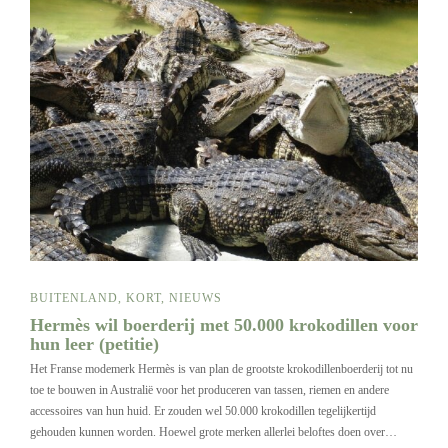
BUITENLAND
,
KORT
,
NIEUWS
Hermès wil boerderij met 50.000 krokodillen voor
hun leer (petitie)
Het Franse modemerk Hermès is van plan de grootste krokodillenboerderij tot nu
toe te bouwen in Australië voor het produceren van tassen, riemen en andere
accessoires van hun huid. Er zouden wel 50.000 krokodillen tegelijkertijd
gehouden kunnen worden. Hoewel grote merken allerlei beloftes doen over…