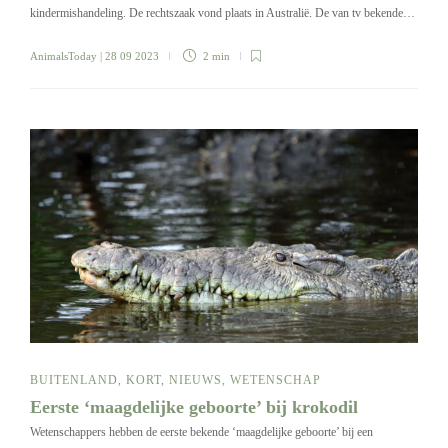
kindermishandeling. De rechtszaak vond plaats in Australië. De van tv bekende…
AnimalsToday
| 28 09 2023
2 min
BUITENLAND
,
KORT
,
NIEUWS
,
WETENSCHAP
Eerste ‘maagdelijke geboorte’ bij krokodil
Wetenschappers hebben de eerste bekende ‘maagdelijke geboorte’ bij een