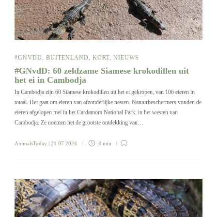
#GNVDD
,
BUITENLAND
,
KORT
,
NIEUWS
#GNvdD: 60 zeldzame Siamese krokodillen uit
het ei in Cambodja
In Cambodja zijn 60 Siamese krokodillen uit het ei gekropen, van 106 eieren in
totaal. Het gaat om eieren van afzonderlijke nesten. Natuurbeschermers vonden de
eieren afgelopen mei in het Cardamom National Park, in het westen van
Cambodja. Ze noemen het de grootste ontdekking van…
AnimalsToday
| 31 07 2024
4 min