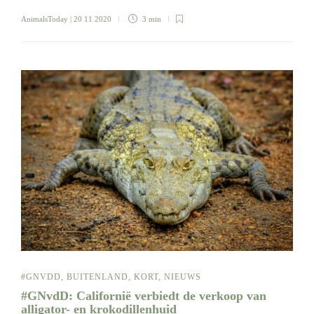
AnimalsToday
| 20 11 2020
3 min
#GNVDD
,
BUITENLAND
,
KORT
,
NIEUWS
#GNvdD: Californië verbiedt de verkoop van
alligator- en krokodillenhuid