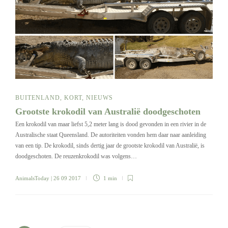
BUITENLAND
,
KORT
,
NIEUWS
Grootste krokodil van Australië doodgeschoten
Een krokodil van maar liefst 5,2 meter lang is dood gevonden in een rivier in de
Australische staat Queensland. De autoriteiten vonden hem daar naar aanleiding
van een tip. De krokodil, sinds dertig jaar de grootste krokodil van Australië, is
doodgeschoten. De reuzenkrokodil was volgens…
AnimalsToday
| 26 09 2017
1 min