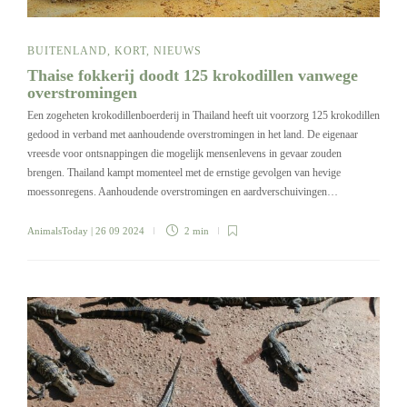
BUITENLAND
,
KORT
,
NIEUWS
Thaise fokkerij doodt 125 krokodillen vanwege
overstromingen
Een zogeheten krokodillenboerderij in Thailand heeft uit voorzorg 125 krokodillen
gedood in verband met aanhoudende overstromingen in het land. De eigenaar
vreesde voor ontsnappingen die mogelijk mensenlevens in gevaar zouden
brengen. Thailand kampt momenteel met de ernstige gevolgen van hevige
moessonregens. Aanhoudende overstromingen en aardverschuivingen…
AnimalsToday
| 26 09 2024
2 min