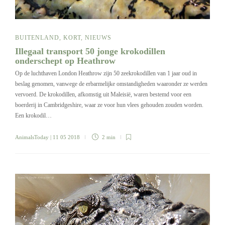
BUITENLAND
,
KORT
,
NIEUWS
Illegaal transport 50 jonge krokodillen
onderschept op Heathrow
Op de luchthaven London Heathrow zijn 50 zeekrokodillen van 1 jaar oud in
beslag genomen, vanwege de erbarmelijke omstandigheden waaronder ze werden
vervoerd. De krokodillen, afkomstig uit Maleisië, waren bestemd voor een
boerderij in Cambridgeshire, waar ze voor hun vlees gehouden zouden worden.
Een krokodil…
AnimalsToday
| 11 05 2018
2 min