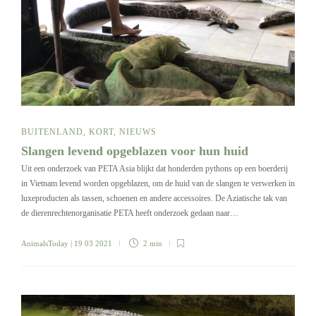
BUITENLAND
,
KORT
,
NIEUWS
Slangen levend opgeblazen voor hun huid
Uit een onderzoek van PETA Asia blijkt dat honderden pythons op een boerderij
in Vietnam levend worden opgeblazen, om de huid van de slangen te verwerken in
luxeproducten als tassen, schoenen en andere accessoires. De Aziatische tak van
de dierenrechtenorganisatie PETA heeft onderzoek gedaan naar…
AnimalsToday
| 19 03 2021
2 min