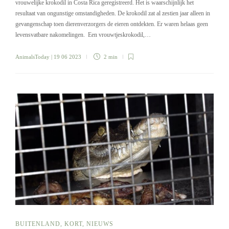
vrouwelijke krokodil in Costa Rica geregistreerd. Het is waarschijnlijk het
resultaat van ongunstige omstandigheden. De krokodil zat al zestien jaar alleen in
gevangenschap toen dierenverzorgers de eieren ontdekten. Er waren helaas geen
levensvatbare nakomelingen. Een vrouwtjeskrokodil,…
AnimalsToday
| 19 06 2023
2 min
BUITENLAND
,
KORT
,
NIEUWS