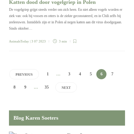
Katten dood door vogelgriep in Polen
De vogelgriep grijpt steeds verder om zich heen. En niet alleen vogels worden er
ziek van: ook bij vossen en otters is de ziekte geconstateerd, en in Chili zelfs bij
zeeleeuwen. Inmiddels zijn er in Polen al negen katten aan dit virus doodgegaan.
Sinds oktober…
AnimalsToday
| 3 07 2023
3 min
1
…
3
4
5
6
7
PREVIOUS
8
9
…
35
NEXT
Blog Karen Soeters