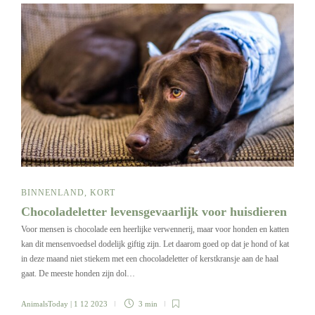
BINNENLAND
,
KORT
Chocoladeletter levensgevaarlijk voor huisdieren
Voor mensen is chocolade een heerlijke verwennerij, maar voor honden en katten
kan dit mensenvoedsel dodelijk giftig zijn. Let daarom goed op dat je hond of kat
in deze maand niet stiekem met een chocoladeletter of kerstkransje aan de haal
gaat. De meeste honden zijn dol…
AnimalsToday
| 1 12 2023
3 min