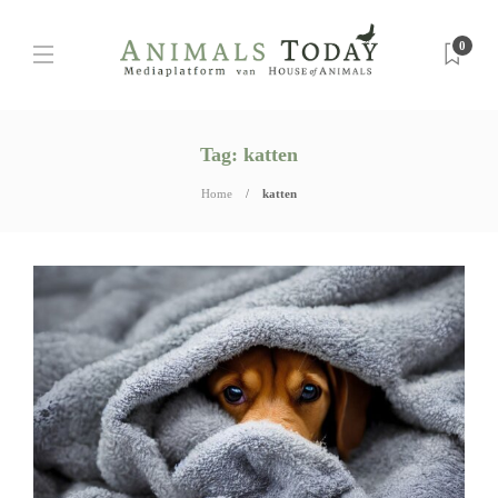
0
Tag:
katten
Home
katten