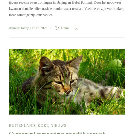
tijdens recente overstromingen in Beijing en Hebei (China). Door het noodweer
kwamen tientallen dierenasielen onder water te staan. Veel dieren zijn verdronken,
maar sommige zijn ontsnapt en…
AnimalsToday
| 17 08 2023
1 min
BUITENLAND
,
KORT
,
NIEUWS
Gemuteerd coronavirus mogelijk oorzaak