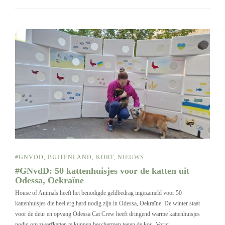
#GNVDD
,
BUITENLAND
,
KORT
,
NIEUWS
#GNvdD: 50 kattenhuisjes voor de katten uit
Odessa, Oekraïne
House of Animals heeft het benodigde geldbedrag ingezameld voor 50
kattenhuisjes die heel erg hard nodig zijn in Odessa, Oekraïne. De winter staat
voor de deur en opvang Odessa Cat Crew heeft dringend warme kattenhuisjes
nodig om zwerfkatten te kunnen beschermen tegen de kou. Vorig…