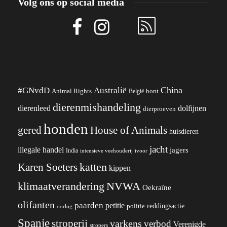
Volg ons op social media
China
#GNvdD
Australië
Animal Rights
België
bont
dierenmishandeling
dierenleed
dolfijnen
dierproeven
honden
gered
House of Animals
huisdieren
jacht
illegale handel
jagers
India
ivoor
intensieve veehouderij
katten
Karen Soeters
kippen
klimaatverandering
NVWA
Oekraïne
olifanten
paarden
petitie
reddingsactie
politie
oorlog
Spanje
stroperij
varkens
verbod
Verenigde
stropers