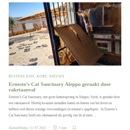
BUITENLAND
,
KORT
,
NIEUWS
Ernesto’s Cat Sanctuary Aleppo geraakt door
raketaanval
Ernesto’s Cat Sanctuary, een grote kattenopvang in Aleppo, Syrië, is geraakt door
een raketaanval. Hierbij kwamen tientallen katten en kittens om het leven en
hebben veel dieren ernstige verwondingen en trauma’s opgelopen. In Ernesto’s
Cat Sanctuary heeft een raketaanval als gevolg van de al meer…
AnimalsToday
| 11 07 2023
3 min