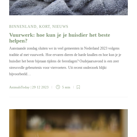
BINNENLAND
,
KORT
,
NIEUWS
Vuurwerk: hoe kun je je huisdier het beste
helpen?
Aanstaande zondag sluiten we in veel gemeenten in Nederland 2023 volgens
traditie af met vuurwerk. Hoe ervaren dieren de harde knallen en hoe kun je je
huisdier het beste bijstaan tijdens de feestdagen? Oudejaarsavond is een zeer
stressvolle gebeurtenis voor viervoeters. Uit recent onderzoek blijkt
bijvoorbeeld…
AnimalsToday
| 29 12 2023
5 min