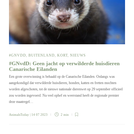
#GNVDD
,
BUITENLAND
,
KORT
,
NIEUWS
#GNvdD: Geen jacht op verwilderde huisdieren
Canarische Eilanden
Een grote overwinning is behaald op de Canarische Eilanden. Onlangs was
aangekondigd dat verwilderde huisdieren, honden, katten en fretten mochten
worden afgeschoten, tot de nieuwe nationale dierenwet op 29 september officieel
zou worden ingevoerd. Na veel ophef en weerstand heeft de regionale premier
deze maatregel…
AnimalsToday
| 14 07 2023
2 min