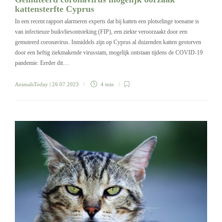
kattensterfte Cyprus
In een recent rapport alarmeren experts dat bij katten een plotselinge toename is
van infectieuze buikvliesontsteking (FIP), een ziekte veroorzaakt door een
gemuteerd coronavirus. Inmiddels zijn op Cyprus al duizenden katten gestorven
door een heftig ziekmakende virusstam, mogelijk ontstaan tijdens de COVID-19
pandemie. Eerder dit…
AnimalsToday
| 26 07 2023
4 min