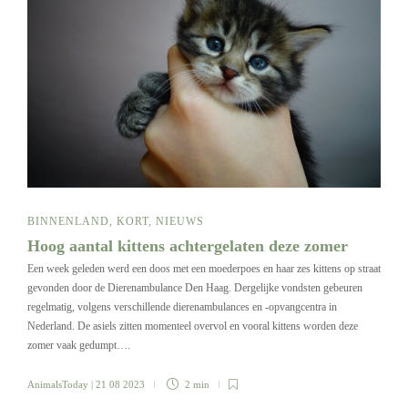
BINNENLAND
,
KORT
,
NIEUWS
Hoog aantal kittens achtergelaten deze zomer
Een week geleden werd een doos met een moederpoes en haar zes kittens op straat
gevonden door de Dierenambulance Den Haag. Dergelijke vondsten gebeuren
regelmatig, volgens verschillende dierenambulances en -opvangcentra in
Nederland. De asiels zitten momenteel overvol en vooral kittens worden deze
zomer vaak gedumpt….
AnimalsToday
| 21 08 2023
2 min