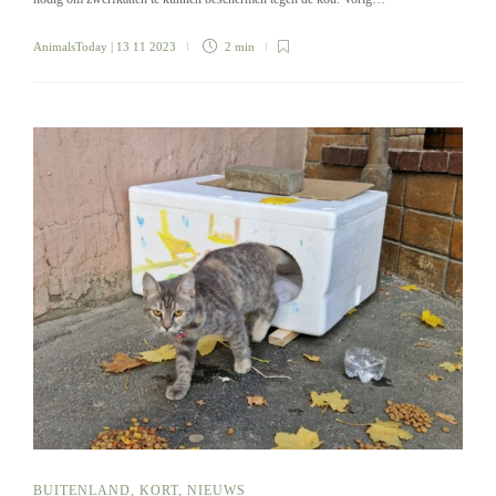
AnimalsToday
| 13 11 2023
2 min
BUITENLAND
,
KORT
,
NIEUWS