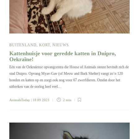
BUITENLAND
,
KORT
,
NIEUWS
Kattenhuisje voor geredde katten in Dnipro,
Oekraïne!
Eén van de Oekraïense opvangcentra die House of Animals steunt bevindt zich de
stad Dnipro. Opvang Myav-Gav (of Meow and Bark Shelter) vangt zo’n 120
honden en katten op en zorgt ook nog voor 67 zwerfdieren. Omdat door het
uitbreken van de oorlog heel veel…
AnimalsToday
| 18 09 2023
2 min