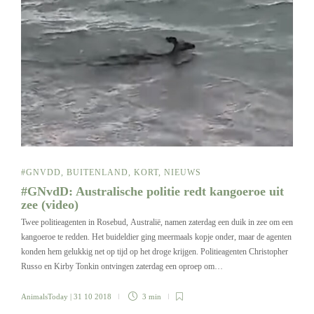
#GNVDD
,
BUITENLAND
,
KORT
,
NIEUWS
#GNvdD: Australische politie redt kangoeroe uit
zee (video)
Twee politieagenten in Rosebud, Australië, namen zaterdag een duik in zee om een
kangoeroe te redden. Het buideldier ging meermaals kopje onder, maar de agenten
konden hem gelukkig net op tijd op het droge krijgen. Politieagenten Christopher
Russo en Kirby Tonkin ontvingen zaterdag een oproep om…
AnimalsToday
| 31 10 2018
3 min