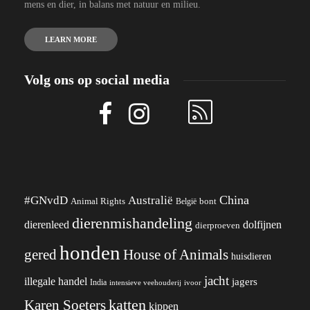
mens en dier, in balans met natuur en milieu.
LEARN MORE
Volg ons op social media
China
#GNvdD
Australië
Animal Rights
België
bont
dierenmishandeling
dierenleed
dolfijnen
dierproeven
honden
gered
House of Animals
huisdieren
jacht
illegale handel
jagers
India
ivoor
intensieve veehouderij
katten
Karen Soeters
kippen