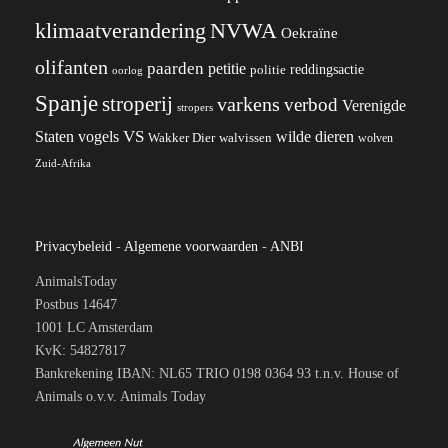
klimaatverandering
NVWA
Oekraïne
olifanten
paarden
petitie
reddingsactie
politie
oorlog
Spanje
stroperij
varkens
verbod
Verenigde
stropers
VS
wilde dieren
Staten
vogels
Wakker Dier
walvissen
wolven
Zuid-Afrika
Privacybeleid
-
Algemene voorwaarden
-
ANBI
AnimalsToday
Postbus 14647
1001 LC Amsterdam
KvK: 54827817
Bankrekening IBAN: NL65 TRIO 0198 0364 93 t.n.v. House of
Animals o.v.v. Animals Today