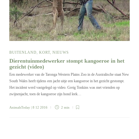
BUITENLAND
,
KORT
,
NIEUWS
Dierentuinmedewerker stompt kangoeroe in het
gezicht (video)
Een medewerker van de Taronga Western Plains Zoo in de Australische staat New
South Wales heeft tijdens een jacht uitje een kangoeroe in het gezicht gestompt.
Het incident werd vastgelegd op video. Greig Tonkins was met vrienden op
zwijnenjacht, toen de kangoeroe zijn hond leek…
AnimalsToday
| 8 12 2016
2 min