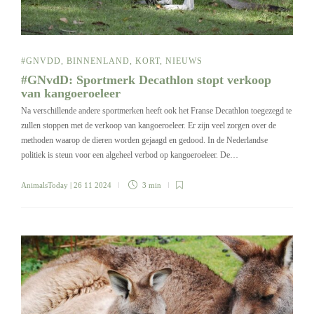
#GNVDD
,
BINNENLAND
,
KORT
,
NIEUWS
#GNvdD: Sportmerk Decathlon stopt verkoop
van kangoeroeleer
Na verschillende andere sportmerken heeft ook het Franse Decathlon toegezegd te
zullen stoppen met de verkoop van kangoeroeleer. Er zijn veel zorgen over de
methoden waarop de dieren worden gejaagd en gedood. In de Nederlandse
politiek is steun voor een algeheel verbod op kangoeroeleer. De…
AnimalsToday
| 26 11 2024
3 min