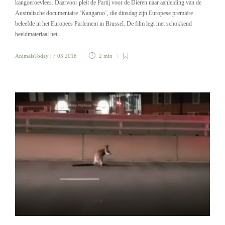
kangoeroevlees. Daarvoor pleit de Partij voor de Dieren naar aanleiding van de
Australische documentaire ‘Kangaroo’, die dinsdag zijn Europese première
beleefde in het Europees Parlement in Brussel. De film legt met schokkend
beeldmateriaal het…
AnimalsToday
| 7 03 2018
2 min