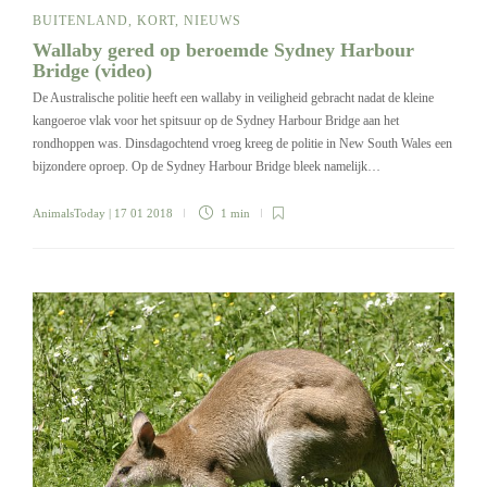
BUITENLAND
,
KORT
,
NIEUWS
Wallaby gered op beroemde Sydney Harbour
Bridge (video)
De Australische politie heeft een wallaby in veiligheid gebracht nadat de kleine
kangoeroe vlak voor het spitsuur op de Sydney Harbour Bridge aan het
rondhoppen was. Dinsdagochtend vroeg kreeg de politie in New South Wales een
bijzondere oproep. Op de Sydney Harbour Bridge bleek namelijk…
AnimalsToday
| 17 01 2018
1 min