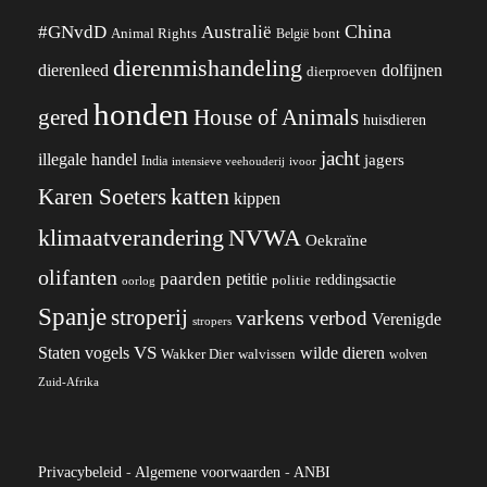
China
#GNvdD
Australië
Animal Rights
België
bont
dierenmishandeling
dierenleed
dolfijnen
dierproeven
honden
gered
House of Animals
huisdieren
jacht
illegale handel
jagers
India
ivoor
intensieve veehouderij
katten
Karen Soeters
kippen
klimaatverandering
NVWA
Oekraïne
olifanten
paarden
petitie
reddingsactie
politie
oorlog
Spanje
stroperij
varkens
verbod
Verenigde
stropers
VS
wilde dieren
Staten
vogels
Wakker Dier
walvissen
wolven
Zuid-Afrika
Privacybeleid
-
Algemene voorwaarden
-
ANBI