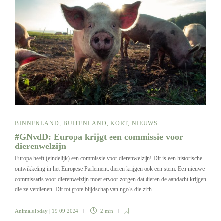
BINNENLAND
,
BUITENLAND
,
KORT
,
NIEUWS
#GNvdD: Europa krijgt een commissie voor
dierenwelzijn
Europa heeft (eindelijk) een commissie voor dierenwelzijn! Dit is een historische
ontwikkeling in het Europese Parlement: dieren krijgen ook een stem. Een nieuwe
commissaris voor dierenwelzijn moet ervoor zorgen dat dieren de aandacht krijgen
die ze verdienen. Dit tot grote blijdschap van ngo’s die zich…
AnimalsToday
| 19 09 2024
2 min