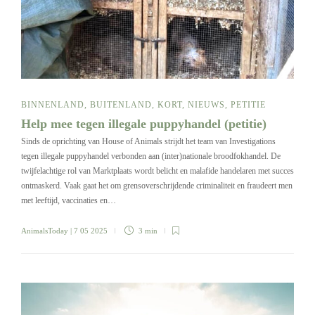
BINNENLAND
,
BUITENLAND
,
KORT
,
NIEUWS
,
PETITIE
Help mee tegen illegale puppyhandel (petitie)
Sinds de oprichting van House of Animals strijdt het team van Investigations
tegen illegale puppyhandel verbonden aan (inter)nationale broodfokhandel. De
twijfelachtige rol van Marktplaats wordt belicht en malafide handelaren met succes
ontmaskerd. Vaak gaat het om grensoverschrijdende criminaliteit en fraudeert men
met leeftijd, vaccinaties en…
AnimalsToday
| 7 05 2025
3 min