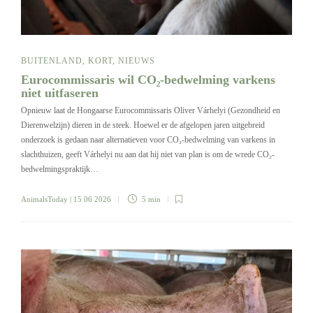
BUITENLAND
,
KORT
,
NIEUWS
Eurocommissaris wil CO₂-bedwelming varkens
niet uitfaseren
Opnieuw laat de Hongaarse Eurocommissaris Oliver Várhelyi (Gezondheid en
Dierenwelzijn) dieren in de steek. Hoewel er de afgelopen jaren uitgebreid
onderzoek is gedaan naar alternatieven voor CO₂-bedwelming van varkens in
slachthuizen, geeft Várhelyi nu aan dat hij niet van plan is om de wrede CO₂-
bedwelmingspraktijk…
AnimalsToday
| 15 06 2026
5 min