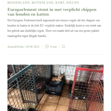
BINNENLAND
,
BUITENLAND
,
KORT
,
NIEUWS
Europarlement stemt in met verplicht chippen
van honden en katten
Het Europees Parlement heeft ingestemd met nieuwe regels die het chippen van
honden én katten in de hele EU verplicht maken. Eindelijk komt er een einde aan
het gebrek aan duidelijke regels. Deze wet maakt deel uit van een groter pakket
maatregelen tegen illegale handel,…
AnimalsToday
| 20 06 2025
4 min