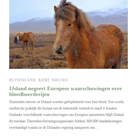
BUITENLAND
,
KORT
,
NIEUWS
IJsland negeert Europese waarschuwingen over
bloedboerderijen
Duizenden merries in IJsland worden geëxploiteerd voor hun bloed. Een wrede,
onethische praktijk die bestaat om de industriële veeteelt in stand te houden.
Ondanks verschillende waarschuwingen van Europese autoriteiten blijft IJsland
dit toestaan. Dierenbeschermingsorganisaties hebben 300.000 handtekeningen
overhandigd waarin ze de IJslandse regering aansporen om…