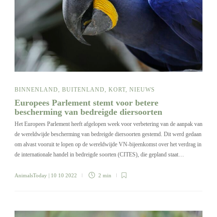
BINNENLAND
,
BUITENLAND
,
KORT
,
NIEUWS
Europees Parlement stemt voor betere
bescherming van bedreigde diersoorten
Het Europees Parlement heeft afgelopen week voor verbetering van de aanpak van
de wereldwijde bescherming van bedreigde diersoorten gestemd. Dit werd gedaan
om alvast vooruit te lopen op de wereldwijde VN-bijeenkomst over het verdrag in
de internationale handel in bedreigde soorten (CITES), die gepland staat…
AnimalsToday
| 10 10 2022
2 min