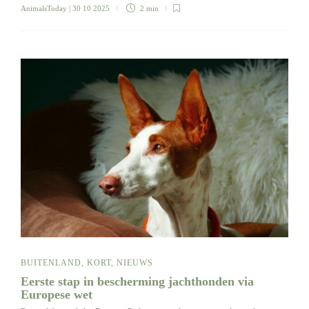
AnimalsToday
| 30 10 2025
2 min
BUITENLAND
,
KORT
,
NIEUWS
Eerste stap in bescherming jachthonden via
Europese wet