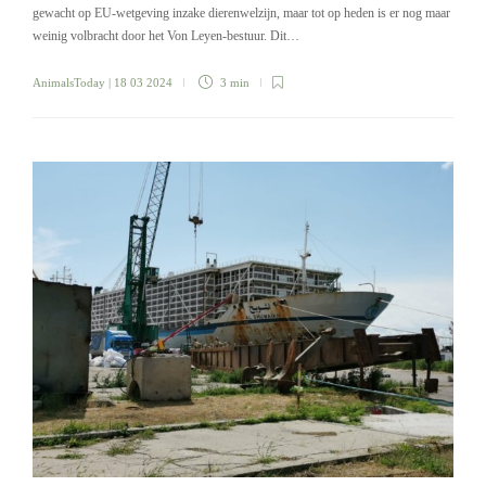
gewacht op EU-wetgeving inzake dierenwelzijn, maar tot op heden is er nog maar
weinig volbracht door het Von Leyen-bestuur. Dit…
AnimalsToday
| 18 03 2024
3 min