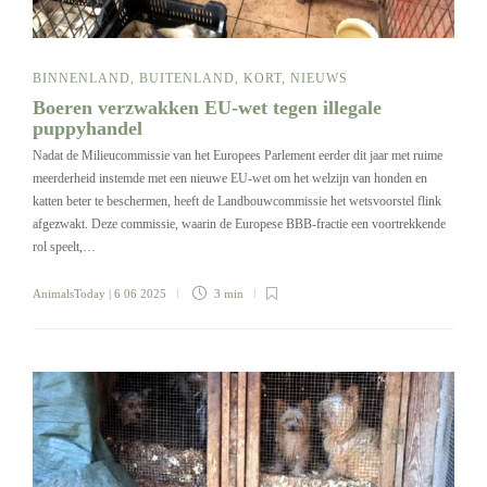
BINNENLAND
,
BUITENLAND
,
KORT
,
NIEUWS
Boeren verzwakken EU-wet tegen illegale
puppyhandel
Nadat de Milieucommissie van het Europees Parlement eerder dit jaar met ruime
meerderheid instemde met een nieuwe EU-wet om het welzijn van honden en
katten beter te beschermen, heeft de Landbouwcommissie het wetsvoorstel flink
afgezwakt. Deze commissie, waarin de Europese BBB-fractie een voortrekkende
rol speelt,…
AnimalsToday
| 6 06 2025
3 min