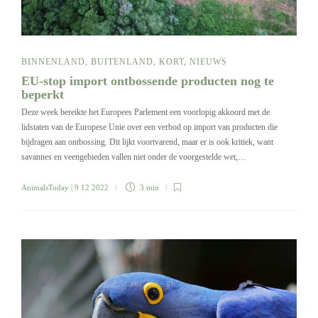
BINNENLAND
,
BUITENLAND
,
KORT
,
NIEUWS
EU-stop import ontbossende producten nog te
beperkt
Deze week bereikte het Europees Parlement een voorlopig akkoord met de
lidstaten van de Europese Unie over een verbod op import van producten die
bijdragen aan ontbossing. Dit lijkt voortvarend, maar er is ook kritiek, want
savannes en veengebieden vallen niet onder de voorgestelde wet,…
AnimalsToday
| 9 12 2022
3 min