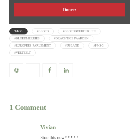
Doneer
TAGS
#BLOED
#BLOEDBOERDERIJEN
#BLOEDMERRIES
#DRACHTIGE PAARDEN
#EUROPEES PARLEMENT
#IJSLAND
#PMSG
#VEETEELT
1 Comment
Vivian
Stop this now!!!!!!!!!