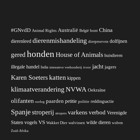
China
#GNvdD
Australië
Animal Rights
België
bont
dierenmishandeling
dierenleed
dolfijnen
dierproeven
honden
gered
House of Animals
huisdieren
jacht
illegale handel
jagers
India
ivoor
intensieve veehouderij
katten
Karen Soeters
kippen
klimaatverandering
NVWA
Oekraïne
olifanten
paarden
petitie
reddingsactie
politie
oorlog
Spanje
stroperij
varkens
verbod
Verenigde
stropers
VS
wilde dieren
Staten
vogels
Wakker Dier
walvissen
wolven
Zuid-Afrika