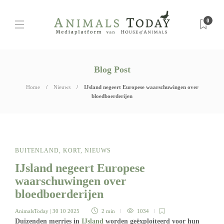
0
Blog Post
Home
Nieuws
IJsland negeert Europese waarschuwingen over
bloedboerderijen
BUITENLAND
,
KORT
,
NIEUWS
IJsland negeert Europese
waarschuwingen over
bloedboerderijen
AnimalsToday
| 30 10 2025
2 min
1034
Duizenden merries in
IJsland
worden geëxploiteerd voor hun