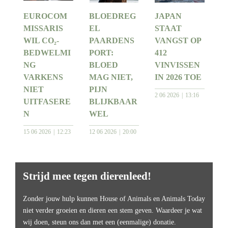
EUROCOM
BLOEDREG
JAPAN
MISSARIS
EL
STAAT
WIL CO₂-
PAARDENS
VANGST OP
BEDWELMI
PORT:
412
NG
BLOED
VINVISSEN
VARKENS
MAG NIET,
IN 2026 TOE
NIET
PIJN
2 06 2026
13:16
UITFASERE
BLIJKBAAR
N
WEL
15 06 2026
12:23
12 06 2026
20:00
Strijd mee tegen dierenleed!
Zonder jouw hulp kunnen House of Animals en Animals Today
niet verder groeien en dieren een stem geven. Waardeer je wat
wij doen, steun ons dan met een (eenmalige) donatie.