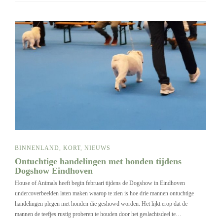
BINNENLAND
,
KORT
,
NIEUWS
Ontuchtige handelingen met honden tijdens
Dogshow Eindhoven
House of Animals heeft begin februari tijdens de Dogshow in Eindhoven
undercoverbeelden laten maken waarop te zien is hoe drie mannen ontuchtige
handelingen plegen met honden die geshowd worden. Het lijkt erop dat de
mannen de teefjes rustig proberen te houden door het geslachtsdeel te…