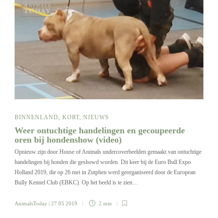
BINNENLAND
,
KORT
,
NIEUWS
Weer ontuchtige handelingen en gecoupeerde
oren bij hondenshow (video)
Opnieuw zijn door House of Animals undercoverbeelden gemaakt van ontuchtige
handelingen bij honden die geshowd worden. Dit keer bij de Euro Bull Expo
Holland 2019, die op 26 mei in Zutphen werd georganiseerd door de European
Bully Kennel Club (EBKC). Op het beeld is te zien…
AnimalsToday
| 27 05 2019
2 min