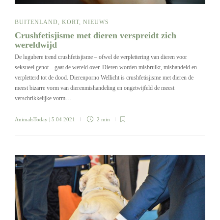
BUITENLAND
,
KORT
,
NIEUWS
Crushfetisjisme met dieren verspreidt zich
wereldwijd
De lugubere trend crushfetisjisme – ofwel de verplettering van dieren voor
seksueel genot – gaat de wereld over. Dieren worden misbruikt, mishandeld en
verpletterd tot de dood. Dierenporno Wellicht is crushfetisjisme met dieren de
meest bizarre vorm van dierenmishandeling en ongetwijfeld de meest
verschrikkelijke vorm…
AnimalsToday
| 5 04 2021
2 min