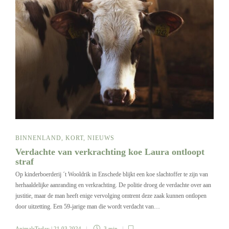
BINNENLAND
,
KORT
,
NIEUWS
Verdachte van verkrachting koe Laura ontloopt
straf
Op kinderboerderij ´t Wooldrik in Enschede blijkt een koe slachtoffer te zijn van
herhaaldelijke aanranding en verkrachting. De politie droeg de verdachte over aan
justitie, maar de man heeft enige vervolging omtrent deze zaak kunnen ontlopen
door uitzetting. Een 59-jarige man die wordt verdacht van…
AnimalsToday
| 21 03 2024
3 min