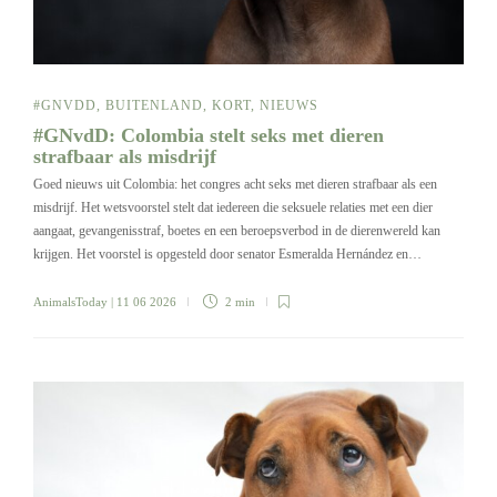
#GNVDD
,
BUITENLAND
,
KORT
,
NIEUWS
#GNvdD: Colombia stelt seks met dieren
strafbaar als misdrijf
Goed nieuws uit Colombia: het congres acht seks met dieren strafbaar als een
misdrijf. Het wetsvoorstel stelt dat iedereen die seksuele relaties met een dier
aangaat, gevangenisstraf, boetes en een beroepsverbod in de dierenwereld kan
krijgen. Het voorstel is opgesteld door senator Esmeralda Hernández en…
AnimalsToday
| 11 06 2026
2 min