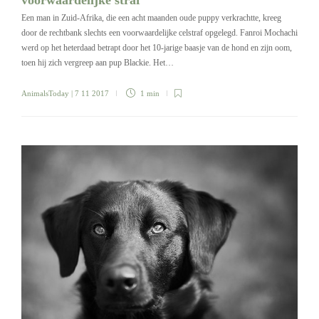
Een man in Zuid-Afrika, die een acht maanden oude puppy verkrachtte, kreeg
door de rechtbank slechts een voorwaardelijke celstraf opgelegd. Fanroi Mochachi
werd op het heterdaad betrapt door het 10-jarige baasje van de hond en zijn oom,
toen hij zich vergreep aan pup Blackie. Het…
AnimalsToday
| 7 11 2017
1 min