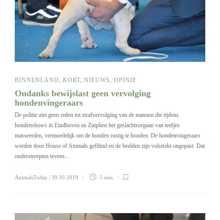
BINNENLAND
,
KORT
,
NIEUWS
,
OPINIE
Ondanks bewijslast geen vervolging
hondenvingeraars
De politie ziet geen reden tot strafvervolging van de mannen die tijdens
hondenshows in Eindhoven en Zutphen het geslachtsorgaan van teefjes
masseerden, vermoedelijk om de honden rustig te houden. De hondenvingeraars
werden door House of Animals gefilmd en de beelden zijn volstrekt ongepast. Dat
onderstreepten tevens…
AnimalsToday
| 30 10 2019
5 min