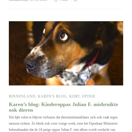
BINNENLAND
,
KAREN'S BLOG
,
KORT
,
OPINIE
Karen’s blog: Kinderoppas Julian F. misbruikte
ook dieren
Het lijkt velen te blijven verbazen dat dierenmishandelaars zich ook vaak tegen
mensen richten. Zo bleek ook weer vorige week, toen het Openbaar Ministerie
bekendmaakte dat de 24-jarige oppas Julian F. niet alleen wordt verdacht van