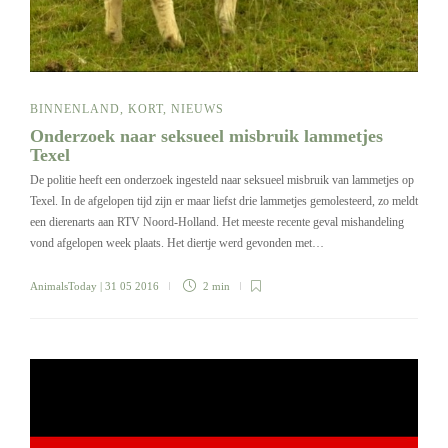
BINNENLAND
,
KORT
,
NIEUWS
Onderzoek naar seksueel misbruik lammetjes
Texel
De politie heeft een onderzoek ingesteld naar seksueel misbruik van lammetjes op
Texel. In de afgelopen tijd zijn er maar liefst drie lammetjes gemolesteerd, zo meldt
een dierenarts aan RTV Noord-Holland. Het meeste recente geval mishandeling
vond afgelopen week plaats. Het diertje werd gevonden met…
AnimalsToday
| 31 05 2016
2 min