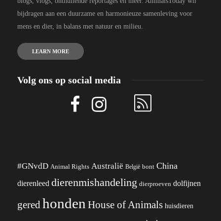
blogs, vlogs, onthullende reportages en meer. AnimalsToday wil
bijdragen aan een duurzame en harmonieuze samenleving voor
mens en dier, in balans met natuur en milieu.
LEARN MORE
Volg ons op social media
China
#GNvdD
Australië
Animal Rights
België
bont
dierenmishandeling
dierenleed
dolfijnen
dierproeven
honden
gered
House of Animals
huisdieren