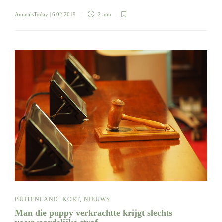
AnimalsToday
| 6 02 2019
2 min
BUITENLAND
,
KORT
,
NIEUWS
Man die puppy verkrachtte krijgt slechts
voorwaardelijke straf