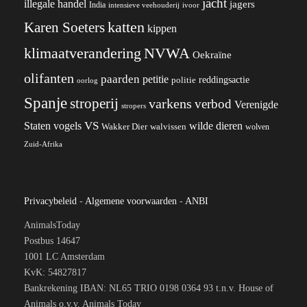
jacht
illegale handel
jagers
India
ivoor
intensieve veehouderij
katten
Karen Soeters
kippen
klimaatverandering
NVWA
Oekraïne
olifanten
paarden
petitie
reddingsactie
politie
oorlog
Spanje
stroperij
varkens
verbod
Verenigde
stropers
VS
wilde dieren
Staten
vogels
Wakker Dier
walvissen
wolven
Zuid-Afrika
Privacybeleid
-
Algemene voorwaarden
-
ANBI
AnimalsToday
Postbus 14647
1001 LC Amsterdam
KvK: 54827817
Bankrekening IBAN: NL65 TRIO 0198 0364 93 t.n.v. House of
Animals o.v.v. Animals Today