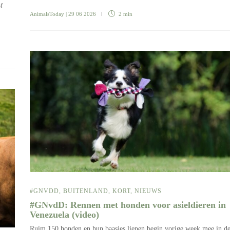
of
AnimalsToday
| 29 06 2026
2 min
#GNVDD
,
BUITENLAND
,
KORT
,
NIEUWS
#GNvdD: Rennen met honden voor asieldieren in
Venezuela (video)
Ruim 150 honden en hun baasjes liepen begin vorige week mee in d