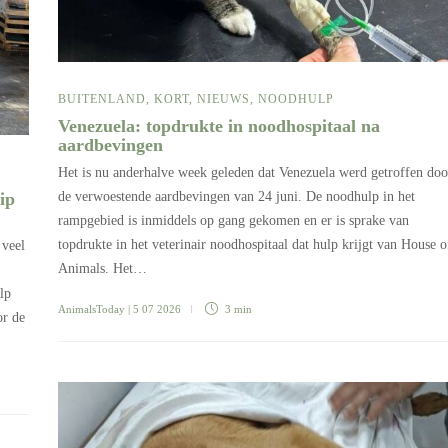
BUITENLAND
,
KORT
,
NIEUWS
,
NOODHULP
Venezuela: topdrukte in noodhospitaal na
aardbevingen
Het is nu anderhalve week geleden dat Venezuela werd getroffen doo
de verwoestende aardbevingen van 24 juni. De noodhulp in het
ip
rampgebied is inmiddels op gang gekomen en er is sprake van
topdrukte in het veterinair noodhospitaal dat hulp krijgt van House o
 veel
Animals. Het…
lp
AnimalsToday
| 5 07 2026
3 min
or de