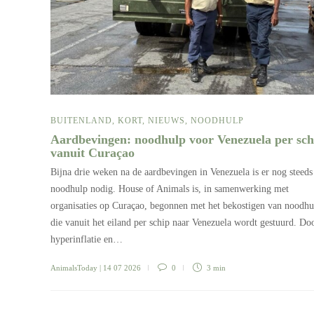
BUITENLAND
,
KORT
,
NIEUWS
,
NOODHULP
Aardbevingen: noodhulp voor Venezuela per sch
vanuit Curaçao
Bijna drie weken na de aardbevingen in Venezuela is er nog steeds
noodhulp nodig. House of Animals is, in samenwerking met
organisaties op Curaçao, begonnen met het bekostigen van noodhu
die vanuit het eiland per schip naar Venezuela wordt gestuurd. Do
hyperinflatie en…
AnimalsToday
| 14 07 2026
0
3 min