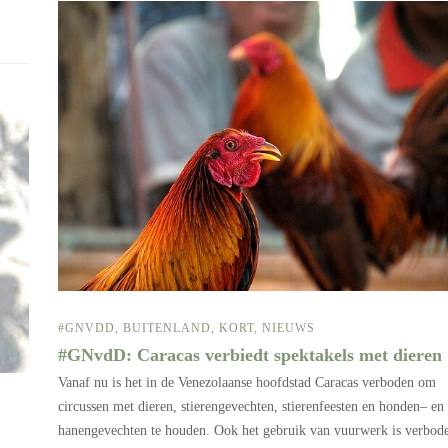
#GNVDD
,
BUITENLAND
,
KORT
,
NIEUWS
#GNvdD: Caracas verbiedt spektakels met dieren
Vanaf nu is het in de Venezolaanse hoofdstad Caracas verboden om
circussen met dieren, stierengevechten, stierenfeesten en honden– en
hanengevechten te houden. Ook het gebruik van vuurwerk is verbod