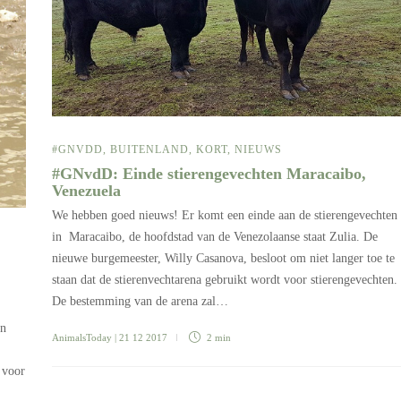
#GNVDD
,
BUITENLAND
,
KORT
,
NIEUWS
#GNvdD: Einde stierengevechten Maracaibo,
Venezuela
We hebben goed nieuws! Er komt een einde aan de stierengevechten
in Maracaibo, de hoofdstad van de Venezolaanse staat Zulia. De
nieuwe burgemeester, Willy Casanova, besloot om niet langer toe te
staan dat de stierenvechtarena gebruikt wordt voor stierengevechten.
De bestemming van de arena zal…
en
AnimalsToday
| 21 12 2017
2 min
 voor