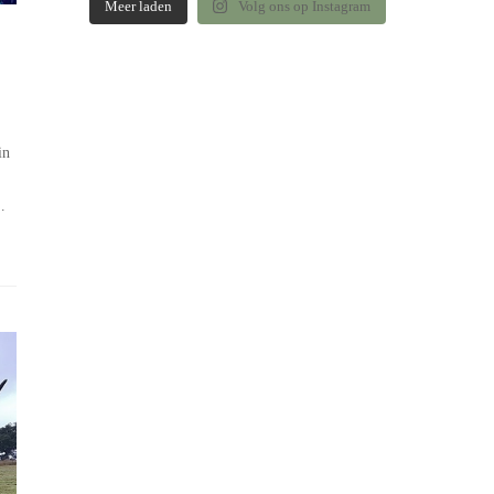
Meer laden
Volg ons op Instagram
in
…