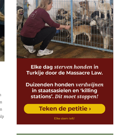
n
en
en
ulp