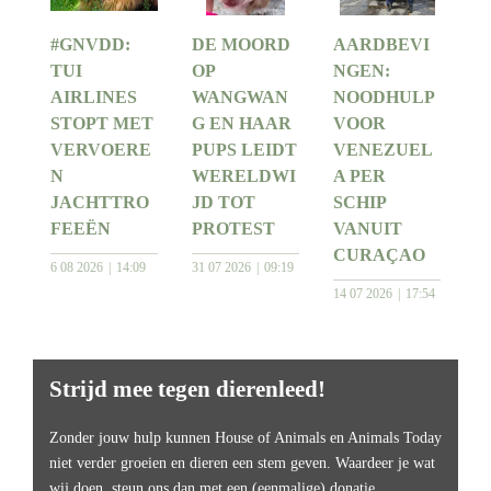
#GNVDD:
DE MOORD
AARDBEVI
TUI
OP
NGEN:
AIRLINES
WANGWAN
NOODHULP
STOPT MET
G EN HAAR
VOOR
VERVOERE
PUPS LEIDT
VENEZUEL
N
WERELDWI
A PER
JACHTTRO
JD TOT
SCHIP
FEEËN
PROTEST
VANUIT
CURAÇAO
6 08 2026
14:09
31 07 2026
09:19
14 07 2026
17:54
Strijd mee tegen dierenleed!
Zonder jouw hulp kunnen House of Animals en Animals Today
niet verder groeien en dieren een stem geven. Waardeer je wat
wij doen, steun ons dan met een (eenmalige) donatie.