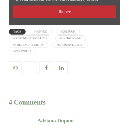
Doneer
TAGS
##GNVDD
#CULTUUR
#DIERENMISHANDELING
#OVERWINNING
#STIERENGEVECHTEN
#STIERENVECHTEN
#VENEZUELA
4 Comments
Adriana Dupont