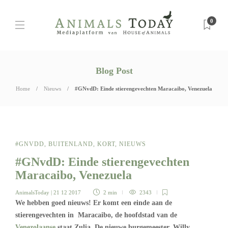
0
Blog Post
Home
Nieuws
#GNvdD: Einde stierengevechten Maracaibo, Venezuela
#GNVDD
,
BUITENLAND
,
KORT
,
NIEUWS
#GNvdD: Einde stierengevechten
Maracaibo, Venezuela
AnimalsToday
| 21 12 2017
2 min
2343
We hebben goed nieuws! Er komt een einde aan de
stierengevechten in Maracaibo, de hoofdstad van de
Venezolaanse
staat Zulia. De nieuwe burgemeester, Willy