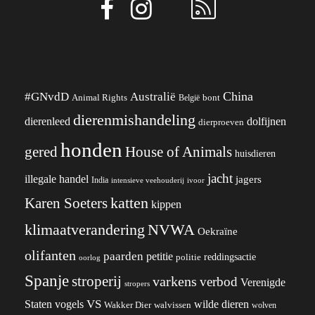
China
#GNvdD
Australië
Animal Rights
België
bont
dierenmishandeling
dierenleed
dolfijnen
dierproeven
honden
gered
House of Animals
huisdieren
jacht
illegale handel
jagers
India
ivoor
intensieve veehouderij
katten
Karen Soeters
kippen
klimaatverandering
NVWA
Oekraïne
olifanten
paarden
petitie
reddingsactie
politie
oorlog
Spanje
stroperij
varkens
verbod
Verenigde
stropers
VS
wilde dieren
Staten
vogels
Wakker Dier
walvissen
wolven