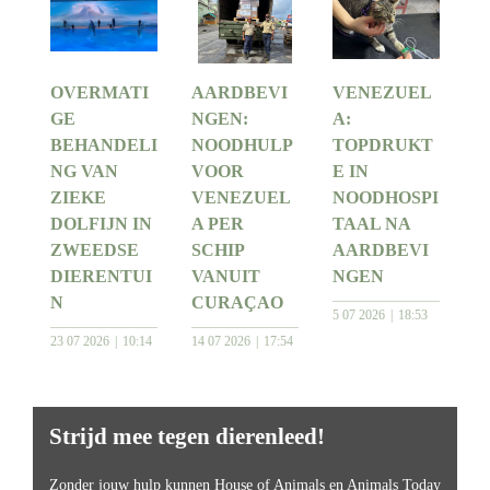
OVERMATI
AARDBEVI
VENEZUEL
GE
NGEN:
A:
BEHANDELI
NOODHULP
TOPDRUKT
NG VAN
VOOR
E IN
ZIEKE
VENEZUEL
NOODHOSPI
DOLFIJN IN
A PER
TAAL NA
ZWEEDSE
SCHIP
AARDBEVI
DIERENTUI
VANUIT
NGEN
N
CURAÇAO
5 07 2026
18:53
23 07 2026
10:14
14 07 2026
17:54
Strijd mee tegen dierenleed!
Zonder jouw hulp kunnen House of Animals en Animals Today