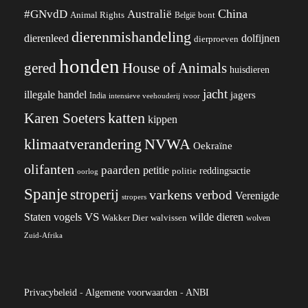
China
#GNvdD
Australië
Animal Rights
België
bont
dierenmishandeling
dierenleed
dolfijnen
dierproeven
honden
gered
House of Animals
huisdieren
jacht
illegale handel
jagers
India
ivoor
intensieve veehouderij
katten
Karen Soeters
kippen
klimaatverandering
NVWA
Oekraïne
olifanten
paarden
petitie
reddingsactie
politie
oorlog
Spanje
stroperij
varkens
verbod
Verenigde
stropers
VS
Staten
vogels
wilde dieren
Wakker Dier
walvissen
wolven
Zuid-Afrika
Privacybeleid
-
Algemene voorwaarden
-
ANBI