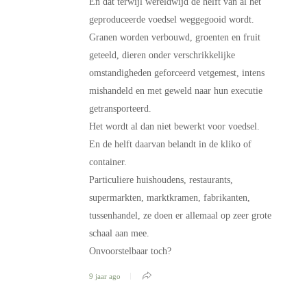
En dat terwijl wereldwijd de helft van al het
geproduceerde voedsel weggegooid wordt.
Granen worden verbouwd, groenten en fruit
geteeld, dieren onder verschrikkelijke
omstandigheden geforceerd vetgemest, intens
mishandeld en met geweld naar hun executie
getransporteerd.
Het wordt al dan niet bewerkt voor voedsel.
En de helft daarvan belandt in de kliko of
container.
Particuliere huishoudens, restaurants,
supermarkten, marktkramen, fabrikanten,
tussenhandel, ze doen er allemaal op zeer grote
schaal aan mee.
Onvoorstelbaar toch?
9 jaar ago