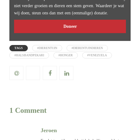
niet verder groeien en dieren een stem geven. Waardeer je wat
wij doen, steun ons dan met een (eenmalige) donatie.
Doneer
TAGS
#DIERENTUIN
#DIERENTUINDIEREN
#HALSBANDPEKARI
#HONGER
#VENEZUELA
1 Comment
Jeroen