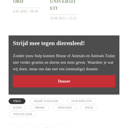
ORD
UNIVERSIT
EIT
6 01 2026
09:49
19 08 2025
12:22
Strijd mee tegen dierenleed!
Zonder jouw hulp kunnen House of Animals en Animals Today
niet verder groeien en dieren een stem geven. Waardeer je wat
wij doen, steun ons dan met een (eenmalige) donatie.
Doneer
TAGS
#HART N DAGGER
#JON BON JOVI
#LEER
#MODE
#NEPLEER
#PETA
#VEGAN LEER