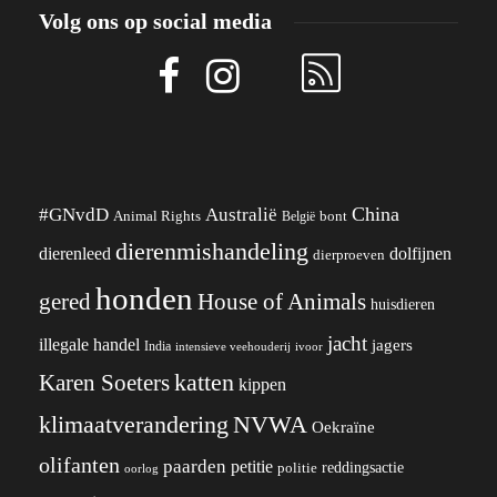
Volg ons op social media
China
#GNvdD
Australië
Animal Rights
België
bont
dierenmishandeling
dierenleed
dolfijnen
dierproeven
honden
gered
House of Animals
huisdieren
jacht
illegale handel
jagers
India
ivoor
intensieve veehouderij
katten
Karen Soeters
kippen
klimaatverandering
NVWA
Oekraïne
olifanten
paarden
petitie
reddingsactie
politie
oorlog