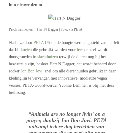
hun nieuwe denim.
Patch van nepleer – Hart N Dagger | Foto: via PETA
Nadat ze door
PETA US
op de hoogte werden gesteld van het feit
dat bij
koeien
die gebruikt worden voor
leer
de keel wordt
doorgesneden in
slachthuizen
terwijl de dieren nog bij het
bewustzijn zijn, besloot Hart N Dagger, dat wordt beheerd door
rocker
Jon Bon Jovi
, snel om alle dierenhuiden gebruikt in haar
kledinglijn te vervangen met innovatieve, modieuze vegan
versies. PETA-woordvoerder Yvonne Lemmen is blij met deze
beslissing:
“Animals are no longer
livin’ on a
prayer
, dankzij Jon Bon Jovi. PETA
ontvangt iedere dag berichten van
consumenten die op zoek zijn naar