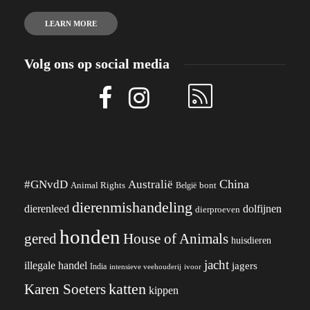
LEARN MORE
Volg ons op social media
China
#GNvdD
Australië
Animal Rights
België
bont
dierenmishandeling
dierenleed
dolfijnen
dierproeven
honden
gered
House of Animals
huisdieren
jacht
illegale handel
jagers
India
ivoor
intensieve veehouderij
katten
Karen Soeters
kippen