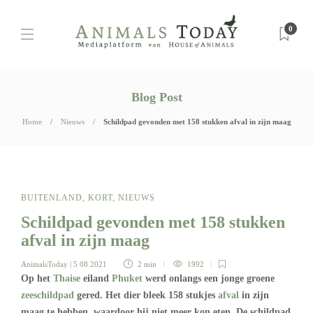
0
Blog Post
Home
Nieuws
Schildpad gevonden met 158 stukken afval in zijn maag
BUITENLAND
,
KORT
,
NIEUWS
Schildpad gevonden met 158 stukken
afval in zijn maag
AnimalsToday
| 5 08 2021
2 min
1992
Op het
Thaise
eiland
Phuket
werd onlangs een jonge groene
zeeschildpad
gered. Het dier bleek 158 stukjes
afval
in zijn
maag te hebben, waardoor hij niet meer kon eten. De schildpad