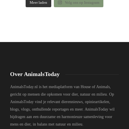
Meer laden
Volg ons op Instagram
Over AnimalsToday
AnimalsToday.nl is het mediaplatform van House of Animals,
gericht op mensen die opkomen voor dier, natuur en milieu. Op
AnimalsToday vind je relevant dierennieuws, opinieartikelen,
blogs, vlogs, onthullende reportages en meer. AnimalsToday wil
bijdragen aan een duurzame en harmonieuze samenleving voor
mens en dier, in balans met natuur en milieu.