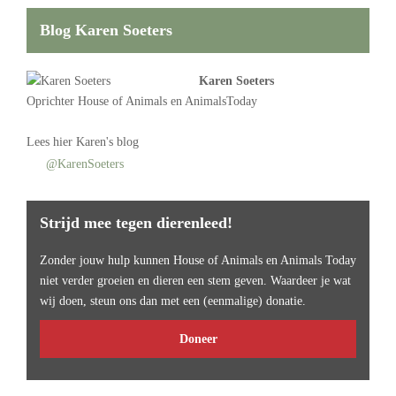
Blog Karen Soeters
Karen Soeters
Oprichter
House of Animals
en AnimalsToday
Lees
hier Karen's blog
@KarenSoeters
Strijd mee tegen dierenleed!
Zonder jouw hulp kunnen House of Animals en Animals Today
niet verder groeien en dieren een stem geven. Waardeer je wat
wij doen, steun ons dan met een (eenmalige) donatie.
Doneer