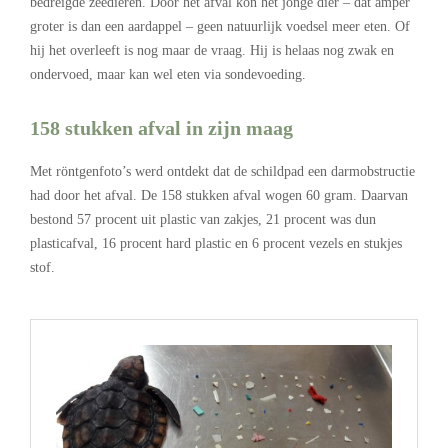
bedreigde zeedieren. Door het afval kon het jonge dier – dat amper
groter is dan een aardappel – geen natuurlijk voedsel meer eten. Of
hij het overleeft is nog maar de vraag. Hij is helaas nog zwak en
ondervoed, maar kan wel eten via sondevoeding.
158 stukken afval in zijn maag
Met röntgenfoto’s werd ontdekt dat de schildpad een darmobstructie
had door het afval. De 158 stukken afval wogen 60 gram. Daarvan
bestond 57 procent uit plastic van zakjes, 21 procent was dun
plasticafval, 16 procent hard plastic en 6 procent vezels en stukjes
stof.
.