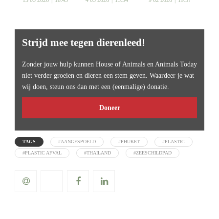
13 05 2026
18:45
4 05 2026
13:54
9 02 2026
19:57
Strijd mee tegen dierenleed!
Zonder jouw hulp kunnen House of Animals en Animals Today
niet verder groeien en dieren een stem geven. Waardeer je wat
wij doen, steun ons dan met een (eenmalige) donatie.
Doneer
TAGS
#AANGESPOELD
#PHUKET
#PLASTIC
#PLASTIC AFVAL
#THAILAND
#ZEESCHILDPAD