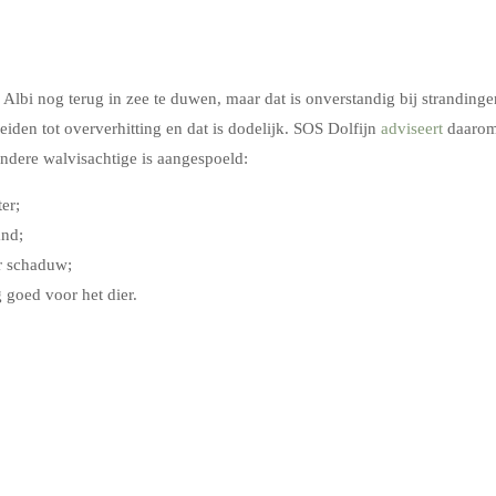
lbi nog terug in zee te duwen, maar dat is onverstandig bij strandinge
leiden tot oververhitting en dat is dodelijk. SOS Dolfijn
adviseert
daaro
andere walvisachtige is aangespoeld:
er;
and;
r schaduw;
 goed voor het dier.