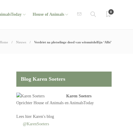
0
nimalsToday
House of Animals
Home
Nieuws
Verdriet na plotselinge dood van witsnuitdolfijn ‘Albi’
Blog Karen Soeters
Karen Soeters
Oprichter
House of Animals
en AnimalsToday
Lees
hier Karen's blog
@KarenSoeters