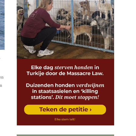
A
en
am