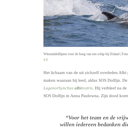
Witsnuitdolfijnen voor de boeg van een schip bij IJsland | Fot
4.0
Het lichaam van de uit zichzelf overleden Albi 
maken waaraan hij leed, aldus SOS Dolfijn. D
Lagenorhynchus
albi
rostris
. Hij verbleef na de
SOS Dolfijn in Anna Paulowna. Zijn dood komt
“Voor het team en de vrijw
willen iedereen bedanken di