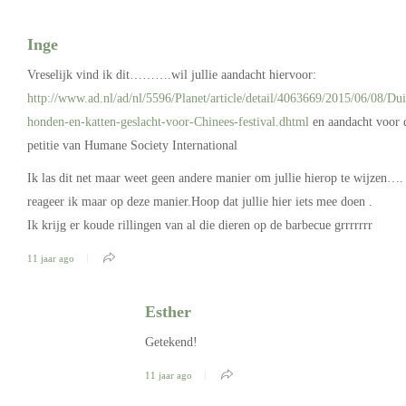
Inge
Vreselijk vind ik dit……….wil jullie aandacht hiervoor:
http://www.ad.nl/ad/nl/5596/Planet/article/detail/4063669/2015/06/08/Du
honden-en-katten-geslacht-voor-Chinees-festival.dhtml
en aandacht voor 
petitie van Humane Society International
Ik las dit net maar weet geen andere manier om jullie hierop te wijzen….
reageer ik maar op deze manier.Hoop dat jullie hier iets mee doen .
Ik krijg er koude rillingen van al die dieren op de barbecue grrrrrrr
11 jaar ago
Esther
Getekend!
11 jaar ago