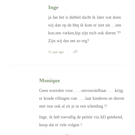
Inge
ja Jan het is dubbel dacht ik later wat doen
wij dan op de bbq ik kom er niet uit….een
koe,een varken,kip zijn toch ook dieren ??
Zijn wij dus net zo erg?
11 jaar ago
Monique
Geen woorden voor……onvoorstelbaar……krijg
er koude rillingen van……laat kinderen en dieren
met rust ook al zit je in een scheiding !!
Inge, ik heb toevallig de petitie via AD getekend,
hoop dat er vele volgen !