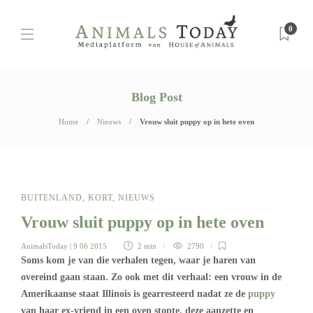
0
Blog Post
Home
Nieuws
Vrouw sluit puppy op in hete oven
BUITENLAND
,
KORT
,
NIEUWS
Vrouw sluit puppy op in hete oven
AnimalsToday
| 9 06 2015
2 min
2790
Soms kom je van die verhalen tegen, waar je haren van
overeind gaan staan. Zo ook met dit verhaal: een vrouw in de
Amerikaanse staat Illinois is gearresteerd nadat ze de
puppy
van haar ex-vriend in een oven stopte, deze aanzette en