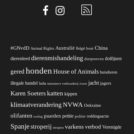
China
#GNvdD
Australië
Animal Rights
België
bont
dierenmishandeling
dierenleed
dolfijnen
dierproeven
honden
gered
House of Animals
huisdieren
jacht
illegale handel
jagers
India
ivoor
intensieve veehouderij
katten
Karen Soeters
kippen
klimaatverandering
NVWA
Oekraïne
olifanten
paarden
petitie
reddingsactie
politie
oorlog
Spanje
stroperij
varkens
verbod
Verenigde
stropers