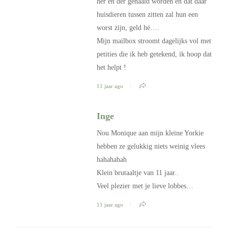
her en der gehaald worden en dat daar
huisdieren tussen zitten zal hun een
worst zijn, geld hé….
Mijn mailbox stroomt dagelijks vol met
petities die ik heb getekend, ik hoop dat
het helpt !
11 jaar ago
Inge
Nou Monique aan mijn kleine Yorkie
hebben ze gelukkig niets weinig vlees
hahahahah
Klein brutaaltje van 11 jaar..
Veel plezier met je lieve lobbes…
11 jaar ago