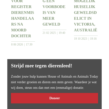
VOOR
G EEN
MOGELIJK
REGISTER
VOORBODE
HUISELIJK
DIERENMIS
IS VAN
GEWELDSD
HANDELAA
MEER
ELICT IN
RS NA
GEWELD
VICTORIA,
MOORD
AUSTRALIË
21 02 2025
19:40
DOCHTER
19 10 2023
19:16
8 06 2026
17:39
Strijd mee tegen dierenleed!
Zonder jouw hulp kunnen House of Animals en Animals Today
niet verder groeien en dieren een stem geven. Waardeer je wat
wij doen, steun ons dan met een (eenmalige) donatie.
Doneer