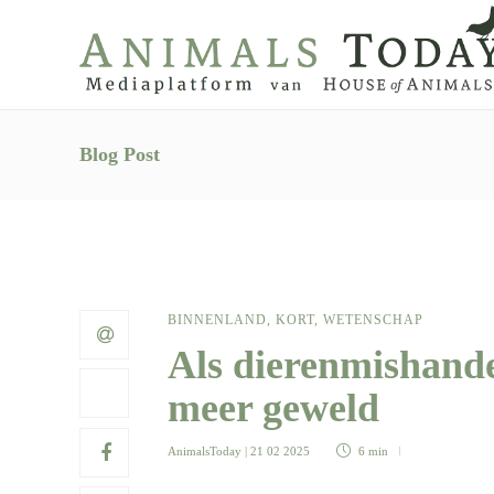
Blog Post
BINNENLAND
,
KORT
,
WETENSCHAP
Als dierenmishande
meer geweld
AnimalsToday
| 21 02 2025
6 min