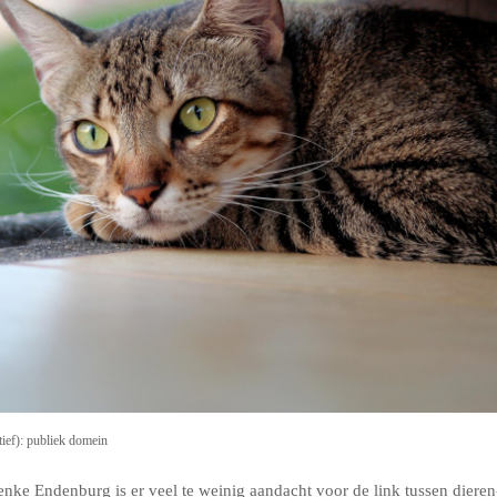
atief): publiek domein
ke Endenburg is er veel te weinig aandacht voor de link tussen dieren