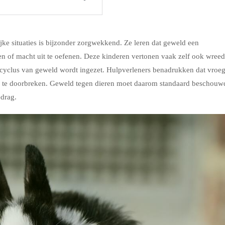
jke situaties is bijzonder zorgwekkend. Ze leren dat geweld een
en of macht uit te oefenen. Deze kinderen vertonen vaak zelf ook wreed
cyclus van geweld wordt ingezet. Hulpverleners benadrukken dat vroe
rkel te doorbreken. Geweld tegen dieren moet daarom standaard beschouw
drag.