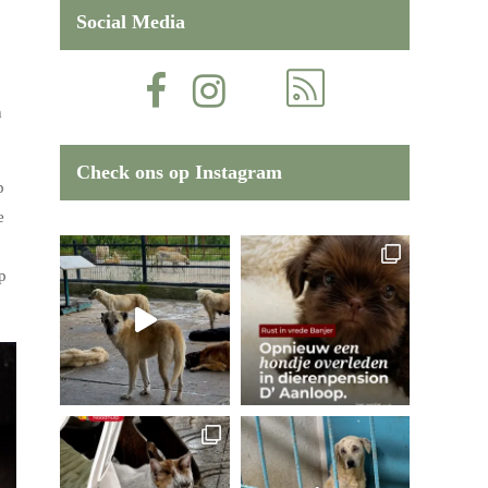
Social Media
h
Check ons op Instagram
p
e
p