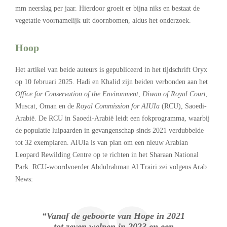
mm neerslag per jaar. Hierdoor groeit er bijna niks en bestaat de
vegetatie voornamelijk uit doornbomen, aldus het onderzoek.
Hoop
Het artikel van beide auteurs is gepubliceerd in het tijdschrift Oryx
op 10 februari 2025. Hadi en Khalid zijn beiden verbonden aan het
Office for Conservation of the Environment
,
Diwan of Royal Court
,
Muscat, Oman en de
Royal Commission for AIUIa
(RCU), Saoedi-
Arabië. De RCU in Saoedi-Arabië leidt een fokprogramma, waarbij
de populatie luipaarden in gevangenschap sinds 2021 verdubbelde
tot 32 exemplaren. AIUIa is van plan om een nieuw Arabian
Leopard Rewilding Centre op te richten in het Sharaan National
Park. RCU-woordvoerder Abdulrahman Al Trairi zei volgens Arab
News:
“Vanaf de geboorte van Hope in 2021
tot zeven welpen in 2023 en een