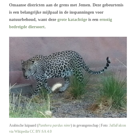
Omaanse districten aan de grens met Jemen. Deze gebeurtenis
is een belangrijke mijlpaal in de inspanningen voor
natuurbehoud, want deze
grote katachtige
is een
ernstig
bedreigde diersoort
.
Arabische luipaard
(
Panthera pardus nimr
)
in gevangenschap | Foto:
JaffaFalcon
via Wikipedia
CC BY-SA 4.0