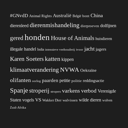
China
#GNvdD
Australië
Animal Rights
België
bont
dierenmishandeling
dierenleed
dolfijnen
dierproeven
honden
gered
House of Animals
huisdieren
jacht
illegale handel
jagers
India
ivoor
intensieve veehouderij
katten
Karen Soeters
kippen
klimaatverandering
NVWA
Oekraïne
olifanten
paarden
petitie
reddingsactie
politie
oorlog
Spanje
stroperij
varkens
verbod
Verenigde
stropers
VS
wilde dieren
Staten
vogels
Wakker Dier
walvissen
wolven
Zuid-Afrika