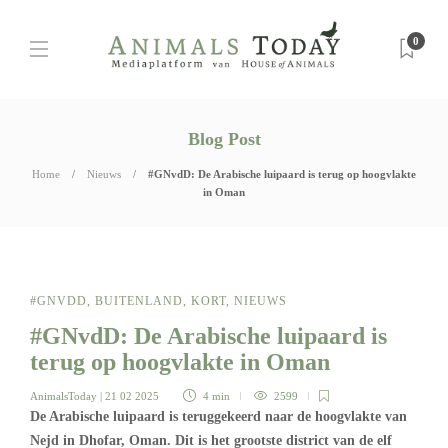
0
Blog Post
Home
Nieuws
#GNvdD: De Arabische luipaard is terug op hoogvlakte
in Oman
#GNVDD
,
BUITENLAND
,
KORT
,
NIEUWS
#GNvdD: De Arabische luipaard is
terug op hoogvlakte in Oman
AnimalsToday
| 21 02 2025
4 min
2599
De Arabische luipaard is teruggekeerd naar de hoogvlakte van
Nejd in Dhofar, Oman. Dit is het grootste district van de elf