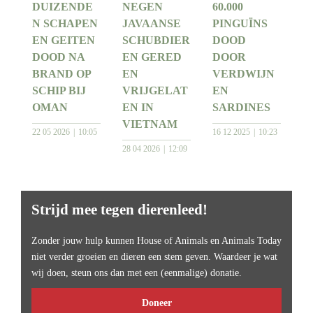
DUIZENDE
NEGEN
60.000
N SCHAPEN
JAVAANSE
PINGUÏNS
EN GEITEN
SCHUBDIER
DOOD
DOOD NA
EN GERED
DOOR
BRAND OP
EN
VERDWIJN
SCHIP BIJ
VRIJGELAT
EN
OMAN
EN IN
SARDINES
VIETNAM
22 05 2026
10:05
16 12 2025
10:23
28 04 2026
12:09
Strijd mee tegen dierenleed!
Zonder jouw hulp kunnen House of Animals en Animals Today
niet verder groeien en dieren een stem geven. Waardeer je wat
wij doen, steun ons dan met een (eenmalige) donatie.
Doneer