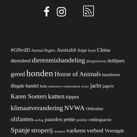
China
#GNvdD
Australië
Animal Rights
België
bont
dierenmishandeling
dierenleed
dolfijnen
dierproeven
honden
gered
House of Animals
huisdieren
jacht
illegale handel
jagers
India
ivoor
intensieve veehouderij
katten
Karen Soeters
kippen
klimaatverandering
NVWA
Oekraïne
olifanten
paarden
petitie
reddingsactie
politie
oorlog
Spanje
stroperij
varkens
verbod
Verenigde
stropers