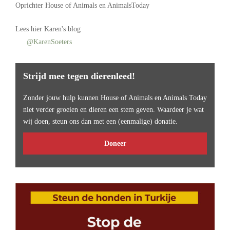
Oprichter
House of Animals
en AnimalsToday
Lees
hier Karen's blog
@KarenSoeters
Strijd mee tegen dierenleed!
Zonder jouw hulp kunnen House of Animals en Animals Today
niet verder groeien en dieren een stem geven. Waardeer je wat
wij doen, steun ons dan met een (eenmalige) donatie.
Doneer