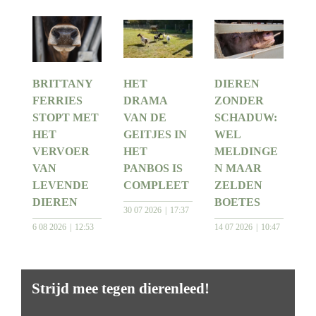
BRITTANY
HET
DIEREN
FERRIES
DRAMA
ZONDER
STOPT MET
VAN DE
SCHADUW:
HET
GEITJES IN
WEL
VERVOER
HET
MELDINGE
VAN
PANBOS IS
N MAAR
LEVENDE
COMPLEET
ZELDEN
DIEREN
BOETES
30 07 2026
17:37
6 08 2026
12:53
14 07 2026
10:47
Strijd mee tegen dierenleed!