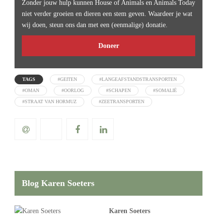
Zonder jouw hulp kunnen House of Animals en Animals Today
niet verder groeien en dieren een stem geven. Waardeer je wat
wij doen, steun ons dan met een (eenmalige) donatie.
Doneer
TAGS
#GEITEN
#LANGEAFSTANDSTRANSPORTEN
#OMAN
#OORLOG
#SCHAPEN
#SOMALIË
#STRAAT VAN HORMUZ
#ZEETRANSPORTEN
Blog Karen Soeters
Karen Soeters