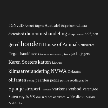
China
#GNvdD
Australië
Animal Rights
België
bont
dierenmishandeling
dierenleed
dolfijnen
dierproeven
honden
gered
House of Animals
huisdieren
jacht
illegale handel
jagers
India
ivoor
intensieve veehouderij
katten
Karen Soeters
kippen
klimaatverandering
NVWA
Oekraïne
olifanten
paarden
petitie
reddingsactie
politie
oorlog
Spanje
stroperij
varkens
verbod
Verenigde
stropers
VS
wilde dieren
Staten
vogels
Wakker Dier
walvissen
wolven
Zuid-Afrika