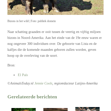
Bizons in het wild | Foto: publiek domein
N
aar schatting
graasden er ooit tussen de
veertig
en vijftig
miljoen
bizons in Noord-Amerika
. A
an het einde van de 19e eeuw
waren er
nog ongeveer
300
individuen
over. De geboorte van
Lista
en de
kalfjes die de komende maanden
geboren zullen worden, geven
hoop op de
overleving
van de soort.
Bron:
El País
©AnimalsToday.nl
Jennie Cools
, regioredacteur Latijns-Amerika
Gerelateerde berichten