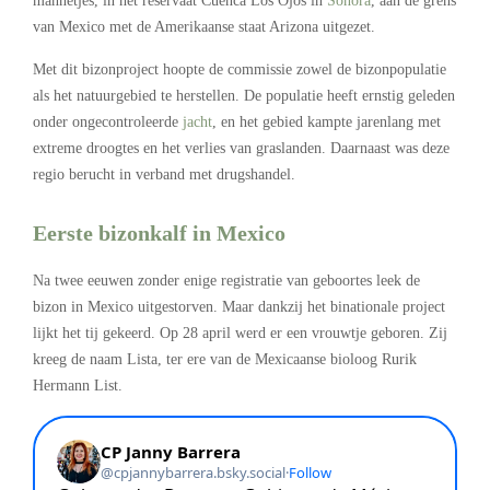
mannetjes, in het
reservaat Cuenca Los Ojos
in
Sonora
,
aan de grens
van Mexico met de Amerikaanse staat Arizona uitgezet.
Met dit bizonproject hoopte de commissie zowel de bizonpopulatie
als het natuurgebied te herstellen. De populatie heeft ernstig geleden
onder ongecontroleerde
jacht
, en het gebied kampte jarenlang met
extreme droogtes en het
verlies van graslanden
. Daarnaast was deze
regio berucht
in verband met drugshandel.
Eerste bizonkalf
in Mexico
Na twee eeuwen zonder enige registratie van geboortes leek de
bizon in Mexico uitgestorven. Maar dankzij het binationale project
lijkt het tij gekeerd. Op 28 april werd er
een vrouwtje
geboren. Zij
kreeg de naam
Lista
,
ter ere van de Mexicaanse bioloog Rurik
Hermann List
.