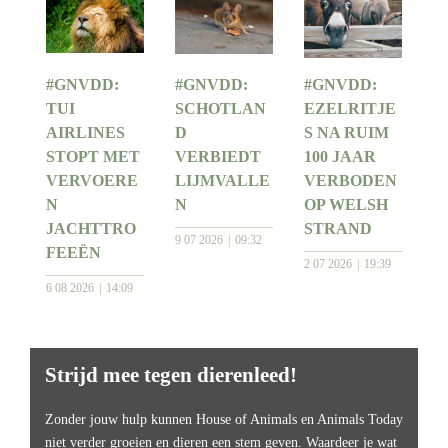
#GNVDD:
#GNVDD:
#GNVDD:
TUI
SCHOTLAN
EZELRITJE
AIRLINES
D
S NA RUIM
STOPT MET
VERBIEDT
100 JAAR
VERVOERE
LIJMVALLE
VERBODEN
N
N
OP WELSH
JACHTTRO
STRAND
9 07 2026
09:32
FEEËN
2 07 2026
19:39
6 08 2026
14:09
Strijd mee tegen dierenleed!
Zonder jouw hulp kunnen House of Animals en Animals Today
niet verder groeien en dieren een stem geven. Waardeer je wat