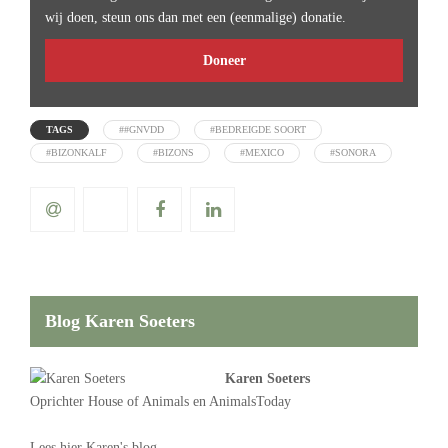
wij doen, steun ons dan met een (eenmalige) donatie.
Doneer
TAGS
##GNVDD
#BEDREIGDE SOORT
#BIZONKALF
#BIZONS
#MEXICO
#SONORA
Blog Karen Soeters
Karen Soeters
Oprichter
House of Animals
en AnimalsToday
Lees
hier Karen's blog