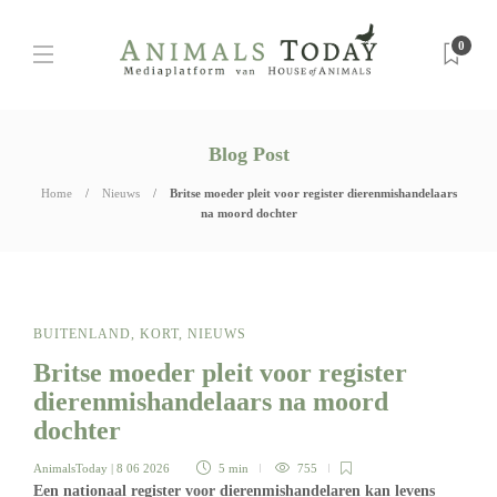
0
Blog Post
Home
Nieuws
Britse moeder pleit voor register dierenmishandelaars
na moord dochter
BUITENLAND
,
KORT
,
NIEUWS
Britse moeder pleit voor register
dierenmishandelaars na moord
dochter
AnimalsToday
| 8 06 2026
5 min
755
Een nationaal register voor dierenmishandelaren kan levens