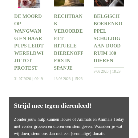
DE MOORD
RECHTBAN
BELGISCH
OP
K
BOERENKO
WANGWAN
VEROORDE
PPEL
G EN HAAR
ELT
SCHULDIG
PUPS LEIDT
RITUELE
AAN DOOD
WERELDWI
DIERENOFF
RUIM 100
JD TOT
ERS IN
DIEREN
PROTEST
SPANJE
9 06 2026
18:29
31 07 2026
09:19
18 06 2026
15:26
Strijd mee tegen dierenleed!
Zonder jouw hulp kunnen House of Animals en Animals Today
niet verder groeien en dieren een stem geven. Waardeer je wat
wij doen, steun ons dan met een (eenmalige) donatie.