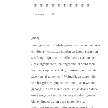
!!!!!!!!!!!!!!!!!!!!!!!!!!!!!!!!!!!!!!!!!!!!!!!!!!
13 jaar ago
jacq
Jaren geleden in Dahab geweest en de zielige pups
en kittens, volwassen honden en katten staan nog
steeds op mijn netvlies. Alle dieren even mager
(lees uitgemergeld) en ongezond, er werd toen,
hoorde ik op het strand gif gestrooid om van de
zwervers af te komen!! Walgelijk en dieren die
van het gif aten gingen niet dood , aten ws niet
genoeg….? Een dierenleven is niks daar en dode
ezels langs de kant van de weg die daar gewoon
bleven liggen waren geen uitzondering.
Heel veel succes met jullie project, zijn jullie