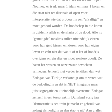
Nou nee, er is nl. maar 1 islam en maar 1 koran en
die staat niet ter discussie of open voor
interpretatie wie dat probeert is een “afvallige” en
moet gedood worden. De boodschap in die koran
is duidelijk allah en de sharia of de dood. Alle nu
“gematigde” moslims zullen uiteindelijk eieren
voor hun geld kiezen en kiezen voor hun eigen
leven en echt niet dat van u of u kat of hond(is
overigens onrein dier en moet sowieso dood). Ze
haten het westen en onze zwaar bevochten
vrijheden. Je hoeft niet verder te kijken dan wat
Erdogan van Turkije verkondigt om te weten wat
de bedoeling is en dat is NIET integratie maar
juist segregatie en uiteindelijk overname. Erdogan
zei zelf in een toespraak in Duitsland vorig jaar
“democratie is een trein je maakt er gebruik van
zolang als nodig is en dan stap je uit” Aan u allen