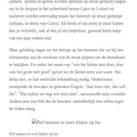
zakken, koeien en geiten worden openlijk op straat geslacht (zagen
we in de dorpjes in het achterland tussen Cairo en Luxor) en
kadavers worden eenvoudig tussen het huisvuil op straat gedumpt
(althans, in delen van Cairo). Als hond of kat moet je maar kijken
hoe je overleeft, ook al ben je een hulpeloos, gewond klein katje
van een paar weken oud.
Maar gelukkig zagen we het beestje op het moment dat we bij een
restaurantje aan de overkant van de straat stopten om de menukaart
te bekijken. En onder het mom van “wie het kleine niet doet, doet
ook het grote niet goed” gaven we de kleine eerst wat water. Het
hielp niet, ze had medische behandeling nodig. Ondertussen
mompelde de bewaker in gebroken Engels: “Just leave her, she will
die”. “Dat zullen we nog wel eens zien”, antwoordde mijn vriendin
Andrea met een blik die de bewaker onmiddellijk tien tellen tegen
de vlakte sloeg.
Pief miauwt er weer lekker op los