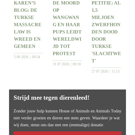
KAREN’S
DE MOORD
PETITIE: AL
BLOG: DE
OP
1,5
TURKSE
WANGWAN
MILJOEN
MASSACRE
G EN HAAR
ZWERFHON
LAW IS
PUPS LEIDT
DEN DOOD
WREED EN
WERELDWI
DOOR
GEMEEN
JD TOT
TURKSE
PROTEST
'SLACHTWE
5 08 2026
09:54
T'
31 07 2026
09:19
27 07 2026
11:15
Strijd mee tegen dierenleed!
Zonder jouw hulp kunnen House of Animals en Animals Today
niet verder groeien en dieren een stem geven. Waardeer je wat
wij doen, steun ons dan met een (eenmalige) donatie.