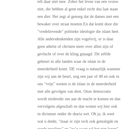
telt daar niet mee. Zeker het leven van een vrouw
niet, die hebben al geen enkel recht dus laat staan
een dier. Het zegt al genoeg dat de dames met een
bewaker over straat moeten.En dat komt door die
“vredelievende” politieke ideologie die islam heet.
Alle andersdenkenden zijn vogelvrij, er is daar
geen atheïst of christen meer over allen zijn of
gevlucht of over de kling gejaagd. Dit zelfde
gebeurt in alle landen waar de islam in de
meerderheid komt. DE vraag is natuurlijk wanneer
zijn wij aan de beurt, nog een jaar of 40 en ook in
ons “vrije” westen is de islam in de meerderheid
met alle gevolgen van dien. Onze democratie
wordt misbruikt om aan de macht te komen en dan
vervolgens afgeschaft en dan wonen wij hier ook
in dictatuur onder de sharia wet. Oh ja, ik weet
wat u denkt, “maar er zijn toch ook gematigde en
goede moslims” en “zo’n vaart zal het niet lopen”.