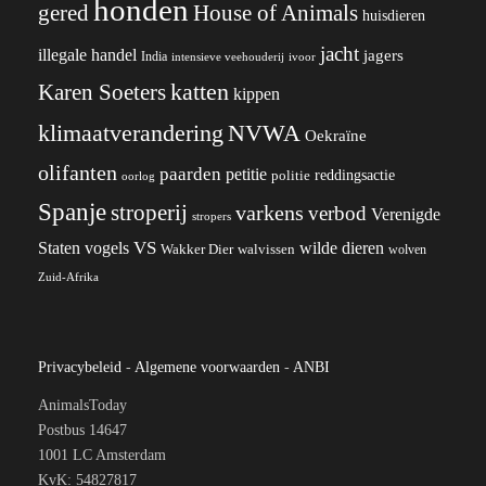
honden
gered
House of Animals
huisdieren
jacht
illegale handel
jagers
India
ivoor
intensieve veehouderij
katten
Karen Soeters
kippen
klimaatverandering
NVWA
Oekraïne
olifanten
paarden
petitie
reddingsactie
politie
oorlog
Spanje
stroperij
varkens
verbod
Verenigde
stropers
VS
wilde dieren
Staten
vogels
Wakker Dier
walvissen
wolven
Zuid-Afrika
Privacybeleid
-
Algemene voorwaarden
-
ANBI
AnimalsToday
Postbus 14647
1001 LC Amsterdam
KvK: 54827817