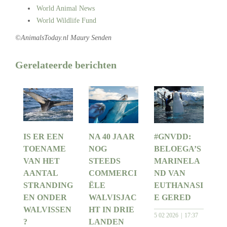
World Animal News
World Wildlife Fund
©AnimalsToday.nl Maury Senden
Gerelateerde berichten
IS ER EEN
NA 40 JAAR
#GNVDD:
TOENAME
NOG
BELOEGA’S
VAN HET
STEEDS
MARINELA
AANTAL
COMMERCI
ND VAN
STRANDING
ËLE
EUTHANASI
EN ONDER
WALVISJAC
E GERED
WALVISSEN
HT IN DRIE
5 02 2026
17:37
?
LANDEN