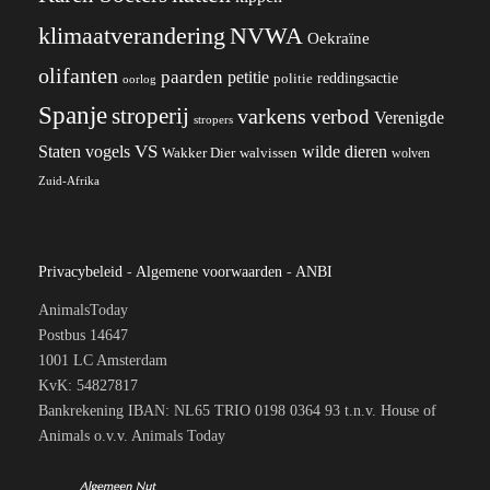
klimaatverandering
NVWA
Oekraïne
olifanten
paarden
petitie
reddingsactie
politie
oorlog
Spanje
stroperij
varkens
verbod
Verenigde
stropers
VS
wilde dieren
Staten
vogels
Wakker Dier
walvissen
wolven
Zuid-Afrika
Privacybeleid
-
Algemene voorwaarden
-
ANBI
AnimalsToday
Postbus 14647
1001 LC Amsterdam
KvK: 54827817
Bankrekening IBAN: NL65 TRIO 0198 0364 93 t.n.v. House of
Animals o.v.v. Animals Today