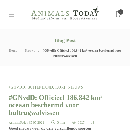
0
Blog Post
Home
Nieuws
#GNvdD: Officieel 186.842 km² oceaan beschermd voor
bultrugwalvissen
#GNVDD
,
BUITENLAND
,
KORT
,
NIEUWS
#GNvdD: Officieel 186.842 km²
oceaan beschermd voor
bultrugwalvissen
AnimalsToday
| 5 05 2021
3 min
3327
Goed nieuws voor de drie verschillende soorten