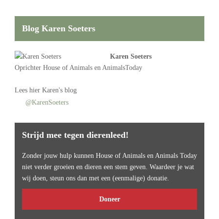
Blog Karen Soeters
Karen Soeters
Oprichter
House of Animals
en AnimalsToday
Lees
hier Karen's blog
@KarenSoeters
Strijd mee tegen dierenleed!
Zonder jouw hulp kunnen House of Animals en Animals Today
niet verder groeien en dieren een stem geven. Waardeer je wat
wij doen, steun ons dan met een (eenmalige) donatie.
Doneer