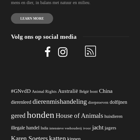
mens en dier, in balans met natuur en milieu.
LEARN MORE
Volg ons op social media
China
#GNvdD
Australië
Animal Rights
België
bont
dierenmishandeling
dierenleed
dolfijnen
dierproeven
honden
gered
House of Animals
huisdieren
jacht
illegale handel
jagers
India
ivoor
intensieve veehouderij
katten
Karen Soeters
kippen