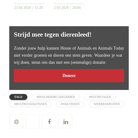
23 04 2026
12:28
2 03 2026
20:04
Strijd mee tegen dierenleed!
Zonder jouw hulp kunnen House of Animals en Animals Today
niet verder groeien en dieren een stem geven. Waardeer je wat
wij doen, steun ons dan met een (eenmalige) donatie.
Doneer
TAGS
#BESCHERMD ZEEGEBIED
#BULTRUGGEN
#BULTRUGWALVISSEN
#WALVISSEN
#ZEERESERVATEN