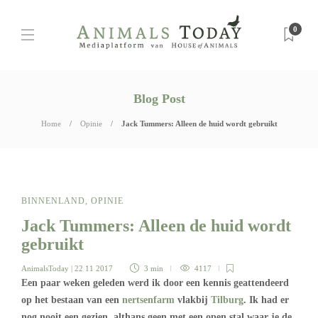
0
Blog Post
Home
Opinie
Jack Tummers: Alleen de huid wordt gebruikt
BINNENLAND
,
OPINIE
Jack Tummers: Alleen de huid wordt
gebruikt
AnimalsToday
| 22 11 2017
3 min
4117
Een paar weken geleden werd ik door een kennis geattendeerd
op het bestaan van een
nertsenfarm
vlakbij
Tilburg
. Ik had er
nog nooit een gezien, althans geen met een open stal waar je de