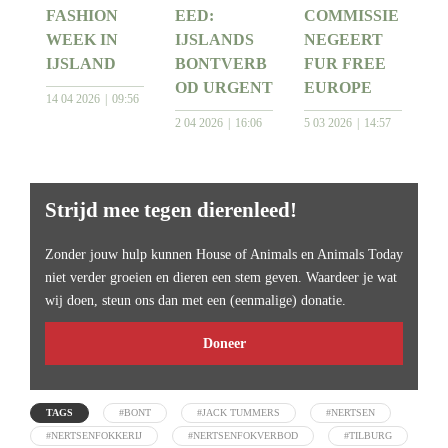
FASHION
EED:
COMMISSIE
WEEK IN
IJSLANDS
NEGEERT
IJSLAND
BONTVERB
FUR FREE
OD URGENT
EUROPE
14 04 2026
09:56
2 04 2026
16:06
5 03 2026
14:57
Strijd mee tegen dierenleed!
Zonder jouw hulp kunnen House of Animals en Animals Today
niet verder groeien en dieren een stem geven. Waardeer je wat
wij doen, steun ons dan met een (eenmalige) donatie.
Doneer
TAGS
#BONT
#JACK TUMMERS
#NERTSEN
#NERTSENFOKKERIJ
#NERTSENFOKVERBOD
#TILBURG