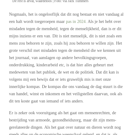
De rest is afval, waardeloos | Foto: via Jack Tummers
Nogmaals, het is ongelooflijk dat dit nog bestaat en niet vandaag al
een halt wordt toegeroepen maar
pas in 2024
. Als je het hebt over
misdaden tegen de mensheid, tegen de menselijkheid, dan is er dit
mijns inziens er een van. Dit is niet menselijk, dit is niet zoals een
mens zou behoren te zijn, zoals hij zou behoren te wíllen zijn. Het
grote verschil met misdaden tegen de mensheid die we kennen uit
het journaal, van aanslagen op andere bevolkingsgroepen,
onderdrukking, kinderarbeid etc, is dat hier alles gebeurt met
medeweten van het publiek, de wet en de politiek. Dat dit kan is
volgens mij een bewijs dat er iets gruwelijk mis is met onze
innerlijke kompas. De kompas die ons vandaag de dag stuurt is die
van handel, winst en inkomen en het veiligstellen daarvan, ook als
dit ten koste gaat van iemand of iets anders.
Er is zeker ook vooruitgang als het gaat om mensenrechten, de
bestrijding van armoede, gezondheidszorg, maar dit zijn mens-
gerelateerde dingen. Als het gaat over natuur en dieren wordt nog
steeds alles op de economische weegschaal gelegd, en dat is, als