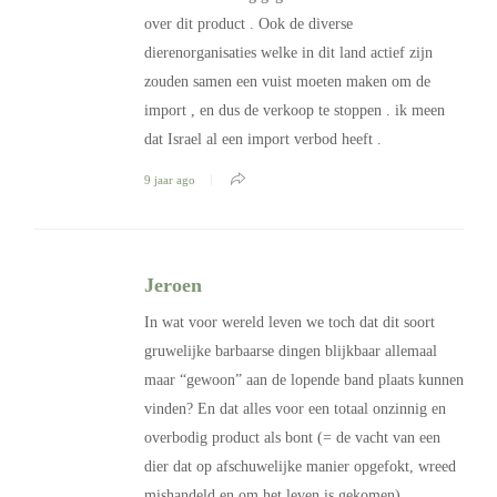
over dit product . Ook de diverse
dierenorganisaties welke in dit land actief zijn
zouden samen een vuist moeten maken om de
import , en dus de verkoop te stoppen . ik meen
dat Israel al een import verbod heeft .
9 jaar ago
Jeroen
In wat voor wereld leven we toch dat dit soort
gruwelijke barbaarse dingen blijkbaar allemaal
maar “gewoon” aan de lopende band plaats kunnen
vinden? En dat alles voor een totaal onzinnig en
overbodig product als bont (= de vacht van een
dier dat op afschuwelijke manier opgefokt, wreed
mishandeld en om het leven is gekomen).