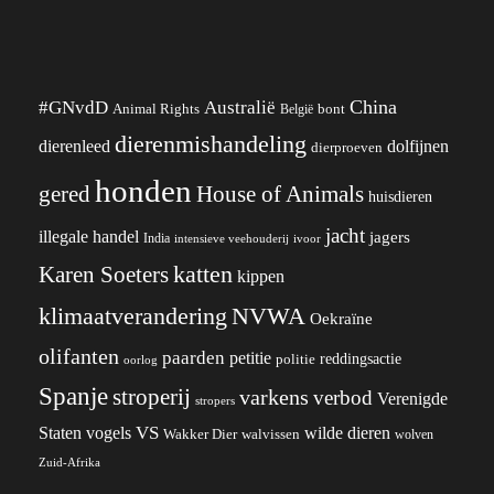
China
#GNvdD
Australië
Animal Rights
België
bont
dierenmishandeling
dierenleed
dolfijnen
dierproeven
honden
gered
House of Animals
huisdieren
jacht
illegale handel
jagers
India
ivoor
intensieve veehouderij
katten
Karen Soeters
kippen
klimaatverandering
NVWA
Oekraïne
olifanten
paarden
petitie
reddingsactie
politie
oorlog
Spanje
stroperij
varkens
verbod
Verenigde
stropers
VS
wilde dieren
Staten
vogels
Wakker Dier
walvissen
wolven
Zuid-Afrika