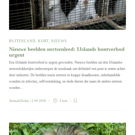
BUITENLAND
,
KORT
,
NIEUWS
Nieuwe beelden nertsenleed: IJslands bontverbod
urgent
Een IJslands bontverbod is urgent geworden. Nieuwe beelden uit drie IJslandse
nertsenfokkerijen onderstrepen de noodzaak om definitief een punt te zetten achter
deze industrie. De beelden tonen nertsen in krappe draadkooien, onbehandelde
wonden en infecties, zelfverminking, en dode dieren die naast de andere nertsen
worden…
AnimalsToday
| 2 04 2026
3 min