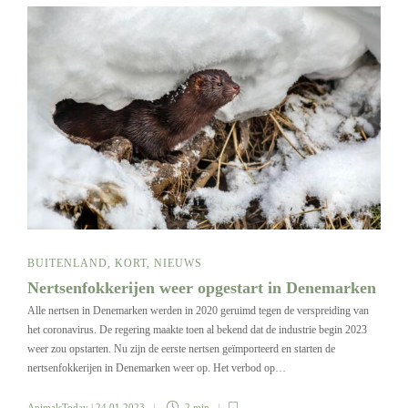
BUITENLAND
,
KORT
,
NIEUWS
Nertsenfokkerijen weer opgestart in Denemarken
Alle nertsen in Denemarken werden in 2020 geruimd tegen de verspreiding van
het coronavirus. De regering maakte toen al bekend dat de industrie begin 2023
weer zou opstarten. Nu zijn de eerste nertsen geïmporteerd en starten de
nertsenfokkerijen in Denemarken weer op. Het verbod op…
AnimalsToday
| 24 01 2023
2 min