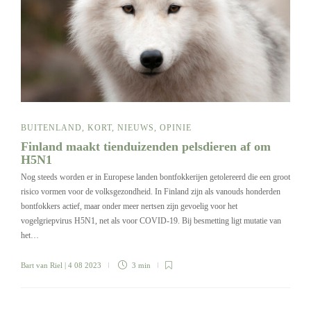
BUITENLAND
,
KORT
,
NIEUWS
,
OPINIE
Finland maakt tienduizenden pelsdieren af om
H5N1
Nog steeds worden er in Europese landen bontfokkerijen getolereerd die een groot
risico vormen voor de volksgezondheid. In Finland zijn als vanouds honderden
bontfokkers actief, maar onder meer nertsen zijn gevoelig voor het
vogelgriepvirus H5N1, net als voor COVID-19. Bij besmetting ligt mutatie van
het…
Bart van Riel
| 4 08 2023
3 min