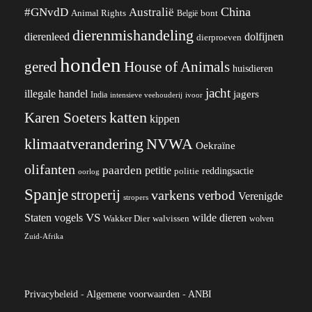
China
#GNvdD
Australië
Animal Rights
België
bont
dierenmishandeling
dierenleed
dolfijnen
dierproeven
honden
gered
House of Animals
huisdieren
jacht
illegale handel
jagers
India
ivoor
intensieve veehouderij
katten
Karen Soeters
kippen
klimaatverandering
NVWA
Oekraïne
olifanten
paarden
petitie
reddingsactie
politie
oorlog
Spanje
stroperij
varkens
verbod
Verenigde
stropers
VS
wilde dieren
Staten
vogels
Wakker Dier
walvissen
wolven
Zuid-Afrika
Privacybeleid
-
Algemene voorwaarden
-
ANBI