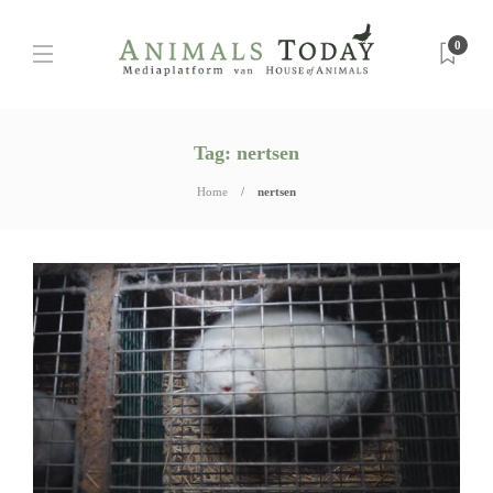
0
Tag:
nertsen
Home
nertsen