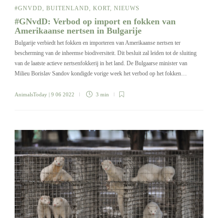
#GNVDD
,
BUITENLAND
,
KORT
,
NIEUWS
#GNvdD: Verbod op import en fokken van
Amerikaanse nertsen in Bulgarije
Bulgarije verbiedt het fokken en importeren van Amerikaanse nertsen ter
bescherming van de inheemse biodiversiteit. Dit besluit zal leiden tot de sluiting
van de laatste actieve nertsenfokkerij in het land. De Bulgaarse minister van
Milieu Borislav Sandov kondigde vorige week het verbod op het fokken…
AnimalsToday
| 9 06 2022
3 min