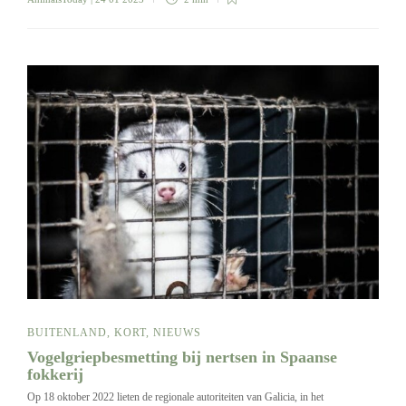
BUITENLAND
,
KORT
,
NIEUWS
Vogelgriepbesmetting bij nertsen in Spaanse
fokkerij
Op 18 oktober 2022 lieten de regionale autoriteiten van Galicia, in het