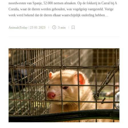
noordwesten van Spanje, 52.000 nertsen afmaken. Op de fokkerij in Carral bij A
Coruña, waar de dieren werden gehouden, was vogelgriep vastgesteld. Vorige
week werd bekend dat de dieren elkaar waarschijnlijk onderling hebben…
AnimalsToday
| 23 01 2023
3 min