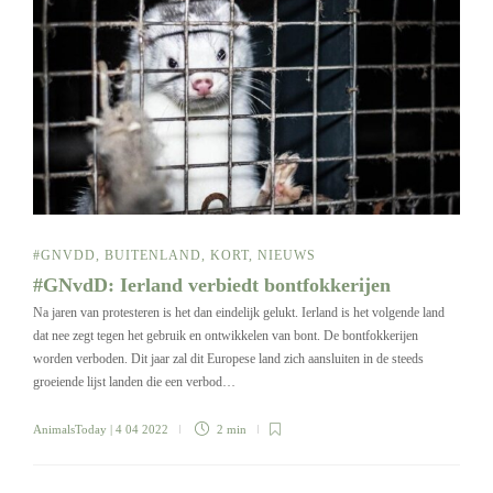
#GNVDD
,
BUITENLAND
,
KORT
,
NIEUWS
#GNvdD: Ierland verbiedt bontfokkerijen
Na jaren van protesteren is het dan eindelijk gelukt. Ierland is het volgende land
dat nee zegt tegen het gebruik en ontwikkelen van bont. De bontfokkerijen
worden verboden. Dit jaar zal dit Europese land zich aansluiten in de steeds
groeiende lijst landen die een verbod…
AnimalsToday
| 4 04 2022
2 min