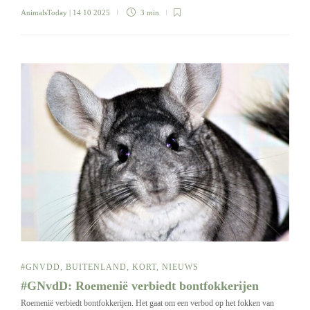
AnimalsToday
| 14 10 2025
3 min
#GNVDD
,
BUITENLAND
,
KORT
,
NIEUWS
#GNvdD: Roemenië verbiedt bontfokkerijen
Roemenië verbiedt bontfokkerijen. Het gaat om een verbod op het fokken van