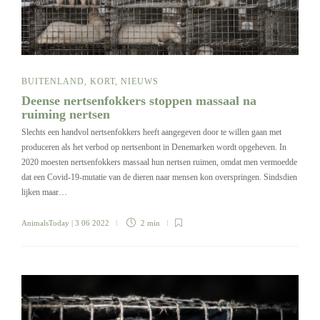
BUITENLAND
,
KORT
,
NIEUWS
Deense nertsenfokkers stoppen massaal na
ruiming nertsen
Slechts een handvol nertsenfokkers heeft aangegeven door te willen gaan met
produceren als het verbod op nertsenbont in Denemarken wordt opgeheven. In
2020 moesten nertsenfokkers massaal hun nertsen ruimen, omdat men vermoedde
dat een Covid-19-mutatie van de dieren naar mensen kon overspringen. Sindsdien
lijken maar…
AnimalsToday
| 3 06 2022
2 min