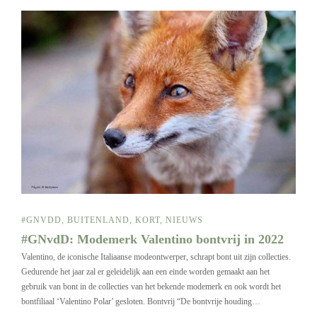
#GNVDD
,
BUITENLAND
,
KORT
,
NIEUWS
#GNvdD: Modemerk Valentino bontvrij in 2022
Valentino, de iconische Italiaanse modeontwerper, schrapt bont uit zijn collecties.
Gedurende het jaar zal er geleidelijk aan een einde worden gemaakt aan het
gebruik van bont in de collecties van het bekende modemerk en ook wordt het
bontfiliaal ‘Valentino Polar’ gesloten. Bontvrij “De bontvrije houding…