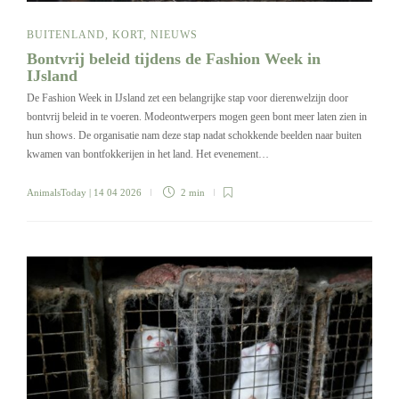
BUITENLAND
,
KORT
,
NIEUWS
Bontvrij beleid tijdens de Fashion Week in
IJsland
De Fashion Week in IJsland zet een belangrijke stap voor dierenwelzijn door
bontvrij beleid in te voeren. Modeontwerpers mogen geen bont meer laten zien in
hun shows. De organisatie nam deze stap nadat schokkende beelden naar buiten
kwamen van bontfokkerijen in het land. Het evenement…
AnimalsToday
| 14 04 2026
2 min