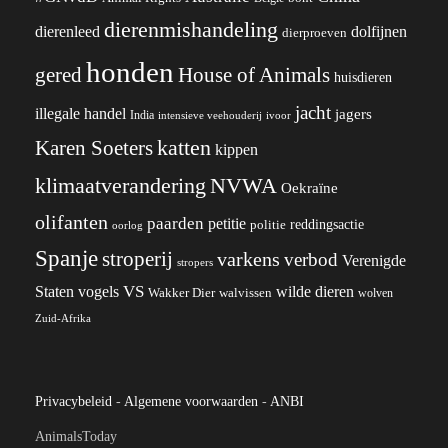
dierenmishandeling
dierenleed
dolfijnen
dierproeven
honden
gered
House of Animals
huisdieren
jacht
illegale handel
jagers
India
ivoor
intensieve veehouderij
katten
Karen Soeters
kippen
klimaatverandering
NVWA
Oekraïne
olifanten
paarden
petitie
reddingsactie
politie
oorlog
Spanje
stroperij
varkens
verbod
Verenigde
stropers
VS
wilde dieren
Staten
vogels
Wakker Dier
walvissen
wolven
Zuid-Afrika
Privacybeleid
-
Algemene voorwaarden
-
ANBI
AnimalsToday