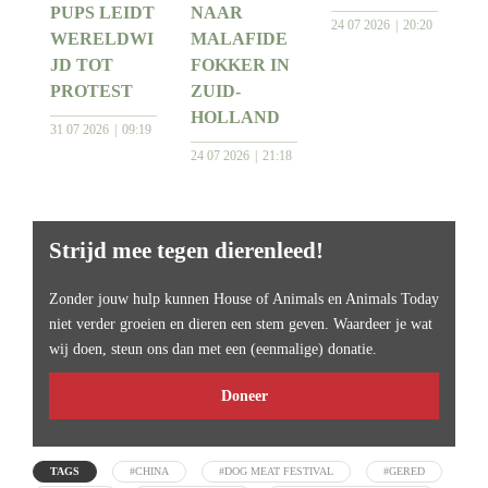
PUPS LEIDT
NAAR
24 07 2026
20:20
WERELDWI
MALAFIDE
JD TOT
FOKKER IN
PROTEST
ZUID-
HOLLAND
31 07 2026
09:19
24 07 2026
21:18
Strijd mee tegen dierenleed!
Zonder jouw hulp kunnen House of Animals en Animals Today
niet verder groeien en dieren een stem geven. Waardeer je wat
wij doen, steun ons dan met een (eenmalige) donatie.
Doneer
TAGS
#CHINA
#DOG MEAT FESTIVAL
#GERED