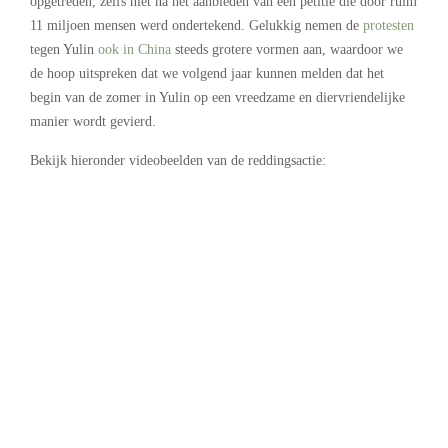
opgetreden, zelfs niet na het aanbieden van een petitie die door ruim
11 miljoen mensen werd ondertekend. Gelukkig nemen de
protesten
tegen Yulin
ook in China
steeds grotere vormen aan, waardoor we
de hoop uitspreken dat we volgend jaar kunnen melden dat het
begin van de zomer in Yulin op een vreedzame en diervriendelijke
manier wordt gevierd.
Bekijk hieronder videobeelden van de reddingsactie: