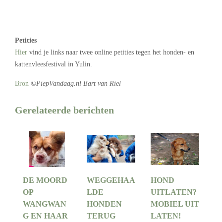
Petities
Hier
vind je links naar twee online petities tegen het honden- en
kattenvleesfestival in Yulin.
Bron
©PiepVandaag.nl Bart van Riel
Gerelateerde berichten
DE MOORD
WEGGEHAA
HOND
OP
LDE
UITLATEN?
WANGWAN
HONDEN
MOBIEL UIT
G EN HAAR
TERUG
LATEN!