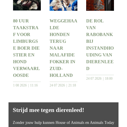
80 UUR
WEGGEHAA
DE ROL
TAAKSTRA
LDE
VAN
F VOOR
HONDEN
RABOBANK
LIMBURGS
TERUG
BIJ
E BOER DIE
NAAR
INSTANDHO
STIER EN
MALAFIDE
UDING VAN
HOND
FOKKER IN
DIERENLEE
VERWAARL
ZUID-
D
OOSDE
HOLLAND
24 07 2026
18:00
1 08 2026
11:16
24 07 2026
21:18
Strijd mee tegen dierenleed!
Zonder jouw hulp kunnen House of Animals en Animals Today