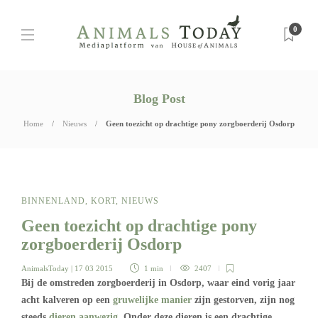
0
Blog Post
Home
Nieuws
Geen toezicht op drachtige pony zorgboerderij Osdorp
BINNENLAND
,
KORT
,
NIEUWS
Geen toezicht op drachtige pony
zorgboerderij Osdorp
AnimalsToday
| 17 03 2015
1 min
2407
Bij de omstreden zorgboerderij in Osdorp, waar eind vorig jaar
acht kalveren op een
gruwelijke manier
zijn gestorven, zijn nog
steeds
dieren aanwezig
. Onder deze dieren is een drachtige