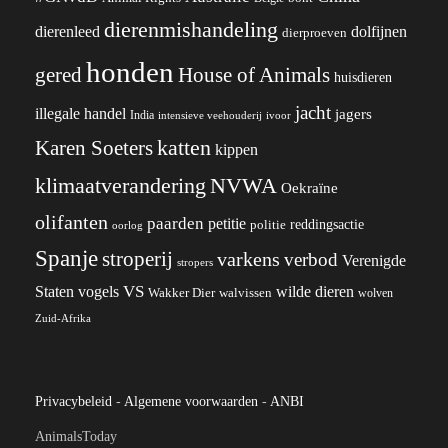
dierenmishandeling
dierenleed
dolfijnen
dierproeven
honden
gered
House of Animals
huisdieren
jacht
illegale handel
jagers
India
ivoor
intensieve veehouderij
katten
Karen Soeters
kippen
klimaatverandering
NVWA
Oekraïne
olifanten
paarden
petitie
reddingsactie
politie
oorlog
Spanje
stroperij
varkens
verbod
Verenigde
stropers
VS
wilde dieren
Staten
vogels
Wakker Dier
walvissen
wolven
Zuid-Afrika
Privacybeleid
-
Algemene voorwaarden
-
ANBI
AnimalsToday