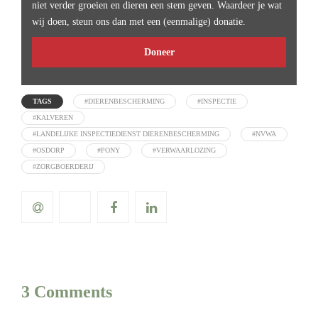
niet verder groeien en dieren een stem geven. Waardeer je wat
wij doen, steun ons dan met een (eenmalige) donatie.
Doneer
TAGS
#DIERENBESCHERMING
#INSPECTIE
#KALVEREN
#LANDELIJKE INSPECTIEDIENST DIERENBESCHERMING
#NVWA
#OSDORP
#PONY
#VERWAARLOZING
#ZORGBOERDERIJ
3 Comments