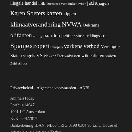
jacht
illegale handel
jagers
India
ivoor
intensieve veehouderij
katten
Karen Soeters
kippen
klimaatverandering
NVWA
Oekraïne
olifanten
paarden
petitie
reddingsactie
politie
oorlog
Spanje
stroperij
varkens
verbod
Verenigde
stropers
VS
wilde dieren
Staten
vogels
Wakker Dier
walvissen
wolven
Zuid-Afrika
Privacybeleid
-
Algemene voorwaarden
-
ANBI
AnimalsToday
Postbus 14647
1001 LC Amsterdam
KvK: 54827817
Bankrekening IBAN: NL65 TRIO 0198 0364 93 t.n.v. House of