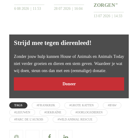
ZORGEN"
6 08 2026
11:53
28 07 2026
16:04
13 07 2026
14:33
Strijd mee tegen dierenleed!
Zonder jouw hulp kunnen House of Animals en Animals Today
niet verder groeien en dieren een stem geven. Waardeer je wat
wij doen, steun ons dan met een (eenmalige) donatie.
Doneer
TAGS
#FRANKRIJK
#GROTE KATTEN
#IFAW
#LEEUWEN
#OEKRAÏNE
#OORLOGSDIEREN
#PARC DE L’AUXOIS
#WILD ANIMAL RESCUE