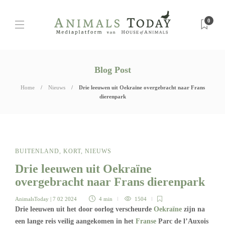
0
Blog Post
Home
Nieuws
Drie leeuwen uit Oekraïne overgebracht naar Frans
dierenpark
BUITENLAND
,
KORT
,
NIEUWS
Drie leeuwen uit Oekraïne
overgebracht naar Frans dierenpark
AnimalsToday
| 7 02 2024
4 min
1504
Drie leeuwen uit het door oorlog verscheurde
Oekraïne
zijn na
een lange reis veilig aangekomen in het
Franse
Parc de l’Auxois