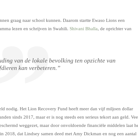
annen graag naar school kunnen. Daarom startte Ewaso Lions een
amma lezen en schrijven in Swahili.
Shivani Bhalla
, de oprichter van
uding van de lokale bevolking ten opzichte van
fdieren kan verbeteren.”
eld nodig. Het Lion Recovery Fund heeft meer dan vijf miljoen dollar
nden sinds 2017, maar er is nog steeds een serieus tekort aan geld. Vee
beschermd weggezet, maar door onvoldoende financiële middelen laat h
 in 2018, dat Lindsey samen deed met Amy Dickman en nog een aantal