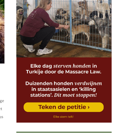
ige
rt
us