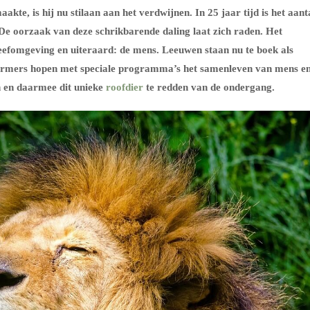
akte, is hij nu stilaan aan het verdwijnen. In 25 jaar tijd is het aant
De oorzaak van deze schrikbarende daling laat zich raden. Het
leefomgeving en uiteraard: de mens. Leeuwen staan nu te boek als
hermers hopen met speciale programma’s het samenleven van mens e
n en daarmee dit unieke
roofdier
te redden van de ondergang.