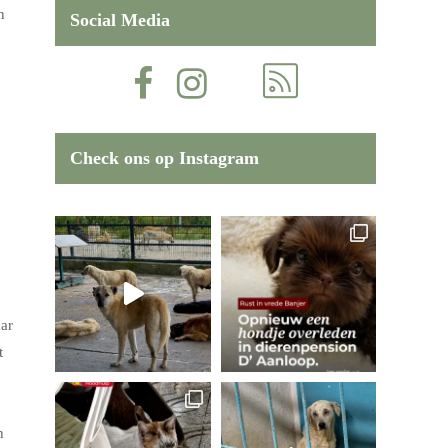
n
Social Media
Check ons op Instagram
ar
t
n