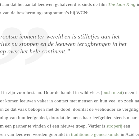
aan dat het aantal leeuwen gehalveerd is sinds de film
The Lion King
i
eur van de beschermingsprogramma’s bij WCN:
ootste iconen ter wereld en is stilletjes aan het
rlies nu stoppen en de leeuwen terugbrengen in het
ap over het hele continent.”
in zijn voortbestaan. Door de handel in wild vlees (
bush meat
) neemt
door komen leeuwen vaker in contact met mensen en hun vee, op zoek na
en ze dat vaak bekopen met de dood, doordat de veehouder ze vergiftig
ining van hun leefgebied, doordat de mens haar leefgebied steeds maar
om een partner te vinden of een nieuwe troep. Verder is
stroperij
een
uwen van leeuwen worden gebruikt in
traditionele geneeskunde
in Azië e