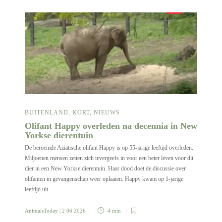
BUITENLAND
,
KORT
,
NIEUWS
Olifant Happy overleden na decennia in New
Yorkse dierentuin
De beroemde Aziatische olifant Happy is op 55-jarige leeftijd overleden.
Miljoenen mensen zetten zich tevergeefs in voor een beter leven voor dit
dier in een New Yorkse dierentuin. Haar dood doet de discussie over
olifanten in gevangenschap weer oplaaien. Happy kwam op 1-jarige
leeftijd uit…
AnimalsToday
| 2 06 2026
4 min