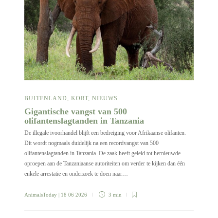
BUITENLAND
,
KORT
,
NIEUWS
Gigantische vangst van 500
olifantenslagtanden in Tanzania
De illegale ivoorhandel blijft een bedreiging voor Afrikaanse olifanten.
Dit wordt nogmaals duidelijk na een recordvangst van 500
olifantenslagtanden in Tanzania. De zaak heeft geleid tot hernieuwde
oproepen aan de Tanzaniaanse autoriteiten om verder te kijken dan één
enkele arrestatie en onderzoek te doen naar…
AnimalsToday
| 18 06 2026
3 min