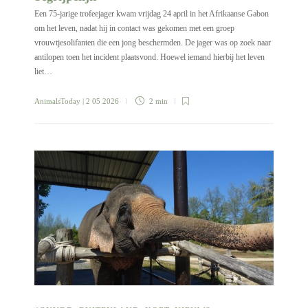
Een 75-jarige trofeejager kwam vrijdag 24 april in het Afrikaanse Gabon
om het leven, nadat hij in contact was gekomen met een groep
vrouwtjesolifanten die een jong beschermden. De jager was op zoek naar
antilopen toen het incident plaatsvond. Hoewel iemand hierbij het leven
liet…
AnimalsToday
| 2 05 2026
2 min