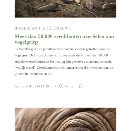
BUITENLAND
,
KORT
,
NIEUWS
Meer dan 50.000 zeeolifanten overleden aan
vogelgriep
‘s Werelds grootste populatie zeeolifanten is zwaar getroffen door de
vogelgrie. De British Antarctic Survey schat dat er meer dan 50.000
zuidelijke zeeolifanten na besmetting zijn gestorven en noemt het aantal
“verbijsterend”. Zeeolifanten worden onderverdeeld in twee soorten: de
grotere in het zuiden en de…
AnimalsToday
| 20 11 2025
4 min