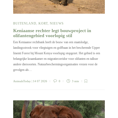
BUITENLAND
,
KORT
,
NIEUWS
Keniaanse rechter legt bouwproject in
olifantengebied voorlopig stil
Een Keniaanse rechtbank heeft de bouw van een staatslodge,
landingsstrook voor vliegtuigen en golfbaan in het beschermde Upper
Imenti Forest bij Mount Kenya voorlopig stopgezet. Het gebied is een
belangrijke kraamkamer en migratiecorridor voor olifanten en talloze
andere diersoorten. Natuurbeschermingsorganisaties vrezen voor de
gevolgen als…
AnimalsToday
| 14 07 2026
0
3 min