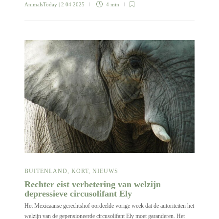
AnimalsToday
| 2 04 2025
4 min
BUITENLAND
,
KORT
,
NIEUWS
Rechter eist verbetering van welzijn
depressieve circusolifant Ely
Het Mexicaanse gerechtshof oordeelde vorige week dat de autoriteiten het
welzijn van de gepensioneerde circusolifant Ely moet garanderen. Het