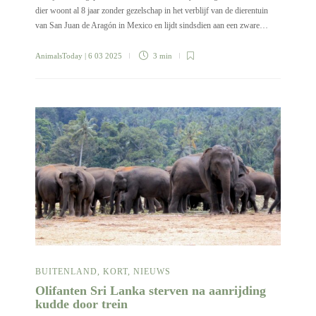
dier woont al 8 jaar zonder gezelschap in het verblijf van de dierentuin
van San Juan de Aragón in Mexico en lijdt sindsdien aan een zware…
AnimalsToday
| 6 03 2025
3 min
BUITENLAND
,
KORT
,
NIEUWS
Olifanten Sri Lanka sterven na aanrijding
kudde door trein