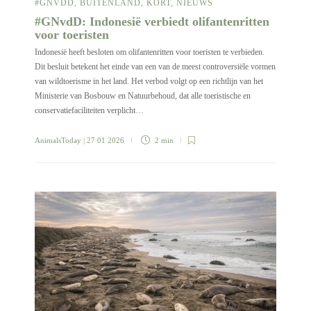
#GNVDD
,
BUITENLAND
,
KORT
,
NIEUWS
#GNvdD: Indonesië verbiedt olifantenritten
voor toeristen
Indonesië heeft besloten om olifantenritten voor toeristen te verbieden.
Dit besluit betekent het einde van een van de meest controversiële vormen
van wildtoerisme in het land. Het verbod volgt op een richtlijn van het
Ministerie van Bosbouw en Natuurbehoud, dat alle toeristische en
conservatiefaciliteiten verplicht…
AnimalsToday
| 27 01 2026
2 min