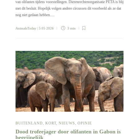
van olifanten tijdens voorstellingen. Dierenrechtenorganisatie PETA is blij
met dit besluit. Hopelijk volgen andere circussen dit voorbeeld als ze dat
nog niet gedaan hebben….
AnimalsToday
| 5 05 2026
3 min
BUITENLAND
,
KORT
,
NIEUWS
,
OPINIE
Dood trofeejager door olifanten in Gabon is
begrijpelijk