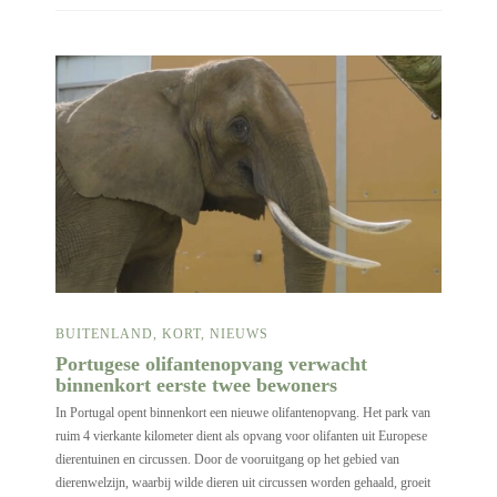
BUITENLAND
,
KORT
,
NIEUWS
Portugese olifantenopvang verwacht
binnenkort eerste twee bewoners
In Portugal opent binnenkort een nieuwe olifantenopvang. Het park van
ruim 4 vierkante kilometer dient als opvang voor olifanten uit Europese
dierentuinen en circussen. Door de vooruitgang op het gebied van
dierenwelzijn, waarbij wilde dieren uit circussen worden gehaald, groeit