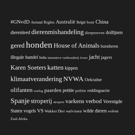
China
#GNvdD
Australië
Animal Rights
België
bont
dierenmishandeling
dierenleed
dolfijnen
dierproeven
honden
gered
House of Animals
huisdieren
jacht
illegale handel
jagers
India
ivoor
intensieve veehouderij
katten
Karen Soeters
kippen
klimaatverandering
NVWA
Oekraïne
olifanten
paarden
petitie
reddingsactie
politie
oorlog
Spanje
stroperij
varkens
verbod
Verenigde
stropers
VS
wilde dieren
Staten
vogels
Wakker Dier
walvissen
wolven
Zuid-Afrika