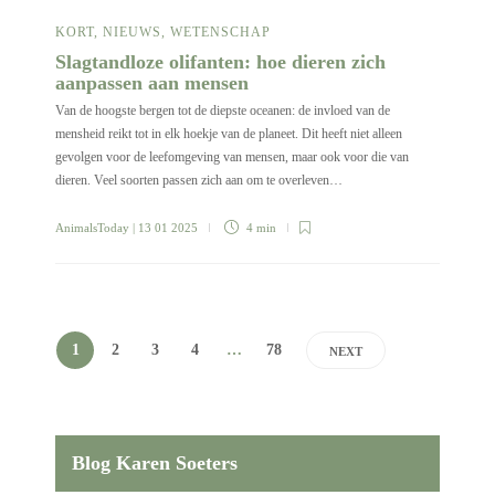
KORT
,
NIEUWS
,
WETENSCHAP
Slagtandloze olifanten: hoe dieren zich
aanpassen aan mensen
Van de hoogste bergen tot de diepste oceanen: de invloed van de
mensheid reikt tot in elk hoekje van de planeet. Dit heeft niet alleen
gevolgen voor de leefomgeving van mensen, maar ook voor die van
dieren. Veel soorten passen zich aan om te overleven…
AnimalsToday
| 13 01 2025
4 min
1
2
3
4
…
78
NEXT
Blog Karen Soeters