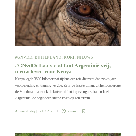
#GNVDD
,
BUITENLAND
,
KORT
,
NIEUWS
#GNvdD: Laatste olifant Argentinië vrij,
nieuw leven voor Kenya
Kenya legde 3600 kilometer af tijdens een reis die meer dan zeven jaar
voorbereiding en training vergde. Ze is de laatste olifant uit het Ecoparque
de Mendoza, maar ook de laatste olifant in gevangenschap in heel
Argentinië. Ze begint een nieuw leven op een terrein…
AnimalsToday
| 17 07 2025
2 min