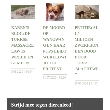
KAREN’S
DE MOORD
PETITIE: AL
BLOG: DE
OP
1,5
TURKSE
WANGWAN
MILJOEN
MASSACRE
G EN HAAR
ZWERFHON
LAW IS
PUPS LEIDT
DEN DOOD
WREED EN
WERELDWI
DOOR
GEMEEN
JD TOT
TURKSE
PROTEST
'SLACHTWE
5 08 2026
09:54
T'
31 07 2026
09:19
27 07 2026
11:15
Strijd mee tegen dierenleed!