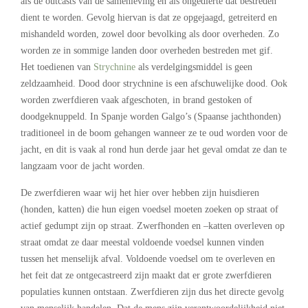
als de outcasts van de samenleving en als ongedierte dat bestreden
dient te worden. Gevolg hiervan is dat ze opgejaagd, getreiterd en
mishandeld worden, zowel door bevolking als door overheden. Zo
worden ze in sommige landen door overheden bestreden met gif.
Het toedienen van
Strychnine
als verdelgingsmiddel is geen
zeldzaamheid. Dood door strychnine is een afschuwelijke dood. Ook
worden zwerfdieren vaak afgeschoten, in brand gestoken of
doodgeknuppeld. In Spanje worden Galgo’s (Spaanse jachthonden)
traditioneel in de boom gehangen wanneer ze te oud worden voor de
jacht, en dit is vaak al rond hun derde jaar het geval omdat ze dan te
langzaam voor de jacht worden.
De zwerfdieren waar wij het hier over hebben zijn huisdieren
(honden, katten) die hun eigen voedsel moeten zoeken op straat of
actief gedumpt zijn op straat. Zwerfhonden en –katten overleven op
straat omdat ze daar meestal voldoende voedsel kunnen vinden
tussen het menselijk afval. Voldoende voedsel om te overleven en
het feit dat ze ontgecastreerd zijn maakt dat er grote zwerfdieren
populaties kunnen ontstaan. Zwerfdieren zijn dus het directe gevolg