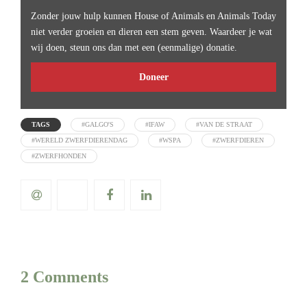
Zonder jouw hulp kunnen House of Animals en Animals Today
niet verder groeien en dieren een stem geven. Waardeer je wat
wij doen, steun ons dan met een (eenmalige) donatie.
Doneer
TAGS
#GALGO'S
#IFAW
#VAN DE STRAAT
#WERELD ZWERFDIERENDAG
#WSPA
#ZWERFDIEREN
#ZWERFHONDEN
2 Comments