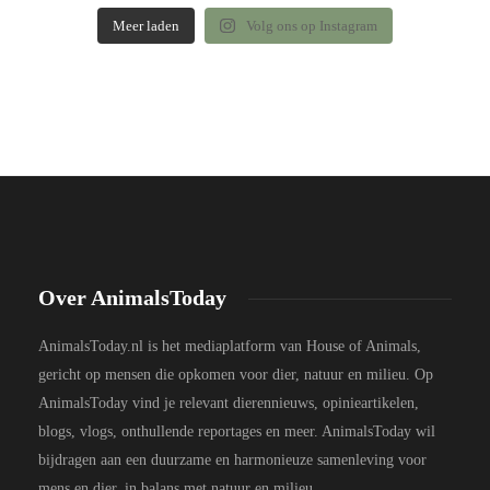
Meer laden
Volg ons op Instagram
Over AnimalsToday
AnimalsToday.nl is het mediaplatform van House of Animals,
gericht op mensen die opkomen voor dier, natuur en milieu. Op
AnimalsToday vind je relevant dierennieuws, opinieartikelen,
blogs, vlogs, onthullende reportages en meer. AnimalsToday wil
bijdragen aan een duurzame en harmonieuze samenleving voor
mens en dier, in balans met natuur en milieu.