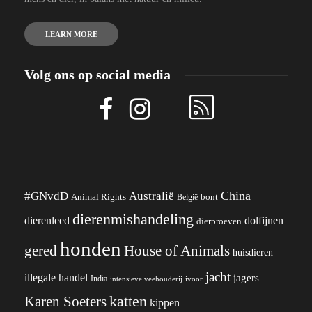
LEARN MORE
Volg ons op social media
China
#GNvdD
Australië
Animal Rights
België
bont
dierenmishandeling
dierenleed
dolfijnen
dierproeven
honden
gered
House of Animals
huisdieren
jacht
illegale handel
jagers
India
ivoor
intensieve veehouderij
katten
Karen Soeters
kippen