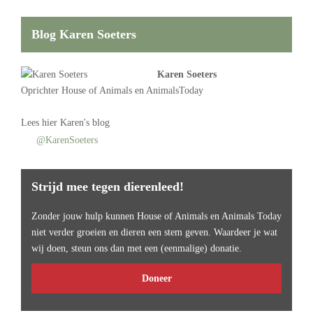
Blog Karen Soeters
Karen Soeters
Oprichter
House of Animals
en AnimalsToday
Lees
hier Karen's blog
@KarenSoeters
Strijd mee tegen dierenleed!
Zonder jouw hulp kunnen House of Animals en Animals Today
niet verder groeien en dieren een stem geven. Waardeer je wat
wij doen, steun ons dan met een (eenmalige) donatie.
Doneer