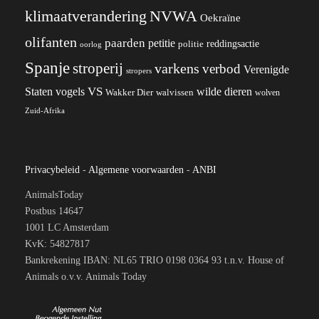
klimaatverandering
NVWA
Oekraïne
olifanten
paarden
petitie
reddingsactie
politie
oorlog
Spanje
stroperij
varkens
verbod
Verenigde
stropers
VS
wilde dieren
Staten
vogels
Wakker Dier
walvissen
wolven
Zuid-Afrika
Privacybeleid
-
Algemene voorwaarden
-
ANBI
AnimalsToday
Postbus 14647
1001 LC Amsterdam
KvK: 54827817
Bankrekening IBAN: NL65 TRIO 0198 0364 93 t.n.v. House of
Animals o.v.v. Animals Today