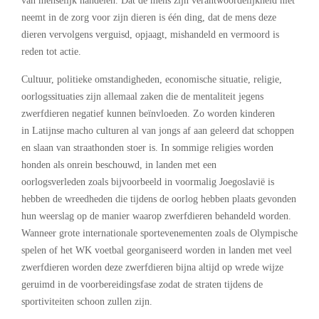
van menselijk handelen. Dat de mens zijn verantwoordelijkheid niet
neemt in de zorg voor zijn dieren is één ding, dat de mens deze
dieren vervolgens verguisd, opjaagt, mishandeld en vermoord is
reden tot actie.
Cultuur, politieke omstandigheden, economische situatie, religie,
oorlogssituaties zijn allemaal zaken die de mentaliteit jegens
zwerfdieren negatief kunnen beïnvloeden. Zo worden kinderen
in Latijnse macho culturen al van jongs af aan geleerd dat schoppen
en slaan van straathonden stoer is. In sommige religies worden
honden als onrein beschouwd, in landen met een
oorlogsverleden zoals bijvoorbeeld in voormalig Joegoslavië is
hebben de wreedheden die tijdens de oorlog hebben plaats gevonden
hun weerslag op de manier waarop zwerfdieren behandeld worden.
Wanneer grote internationale sportevenementen zoals de Olympische
spelen of het WK voetbal georganiseerd worden in landen met veel
zwerfdieren worden deze zwerfdieren bijna altijd op wrede wijze
geruimd in de voorbereidingsfase zodat de straten tijdens de
sportiviteiten schoon zullen zijn.