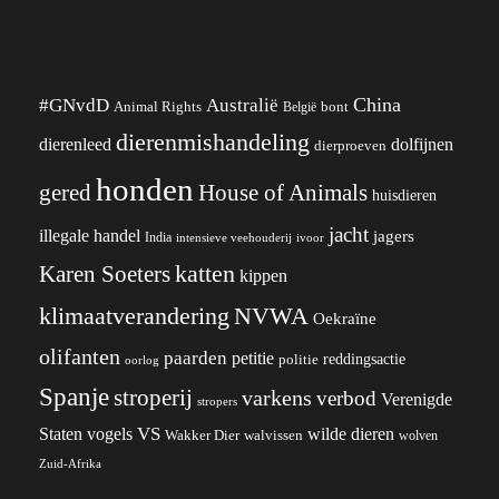
China
#GNvdD
Australië
Animal Rights
België
bont
dierenmishandeling
dierenleed
dolfijnen
dierproeven
honden
gered
House of Animals
huisdieren
jacht
illegale handel
jagers
India
ivoor
intensieve veehouderij
katten
Karen Soeters
kippen
klimaatverandering
NVWA
Oekraïne
olifanten
paarden
petitie
reddingsactie
politie
oorlog
Spanje
stroperij
varkens
verbod
Verenigde
stropers
VS
wilde dieren
Staten
vogels
Wakker Dier
walvissen
wolven
Zuid-Afrika