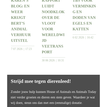
KAREN’S
RAPPORT
TBS VOOR
BLOG: EN
LUIDT
VERMINKIN
WEER
NOODKLOK
G EN
KRIJGT
OVER DE
DODEN VAN
BERT’S
VLOOT
EGELS EN
ANIMAL
VOOR
KATTEN
VERHUUR
WERELDWI
6 02 2026
16:42
UITSTEL
JD
VEETRANS
7 07 2026
17:23
PORT
30 06 2026
10:31
Strijd mee tegen dierenleed!
Zonder jouw hulp kunnen House of Animals en Animals Today
niet verder groeien en dieren een stem geven. Waardeer je wat
wij doen, steun ons dan met een (eenmalige) donatie.