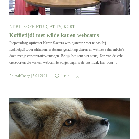
AT BIJ KOFFIETIJD
,
AT-TV
,
KORT
Koffietijd! met wilde kat en webcams
Piepvandaag-oprichter Karen Soeters was gisteren weer te gast bij
Koffietijd! Over olifanten, webcams gericht op dieren en wat lieve dierenfoto’s
doen met je concentratievermogen. Bekijk het item hier terug. Een van de vele
diersoorten die via een webcam te volgen zijn, is de vos. Klik hier voor…
AnimalsToday
| 5 04 2021
1 min