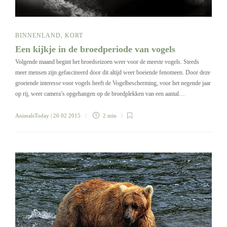
BINNENLAND
,
KORT
Een kijkje in de broedperiode van vogels
Volgende maand begint het broedseizoen weer voor de meeste vogels. Steeds
meer mensen zijn gefascineerd door dit altijd weer boeiende fenomeen. Door deze
groeiende interesse voor vogels heeft de Vogelbescherming, voor het negende jaar
op rij, weer camera’s opgehangen op de broedplekken van een aantal…
AnimalsToday
| 26 02 2015
2 min