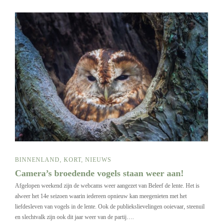
BINNENLAND
,
KORT
,
NIEUWS
Camera’s broedende vogels staan weer aan!
Afgelopen weekend zijn de webcams weer aangezet van Beleef de lente. Het is
alweer het 14e seizoen waarin iedereen opnieuw kan meegenieten met het
liefdesleven van vogels in de lente. Ook de publiekslievelingen ooievaar, steenuil
en slechtvalk zijn ook dit jaar weer van de partij….