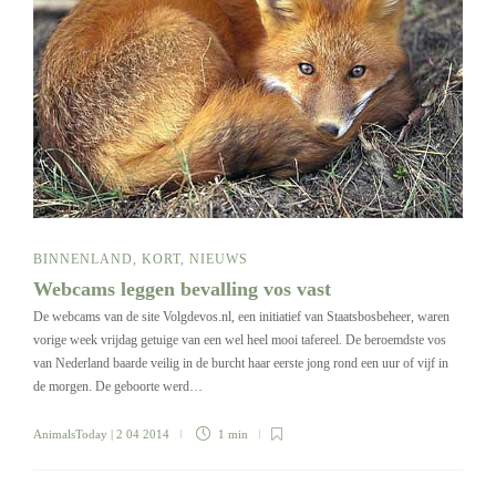
BINNENLAND
,
KORT
,
NIEUWS
Webcams leggen bevalling vos vast
De webcams van de site Volgdevos.nl, een initiatief van Staatsbosbeheer, waren
vorige week vrijdag getuige van een wel heel mooi tafereel. De beroemdste vos
van Nederland baarde veilig in de burcht haar eerste jong rond een uur of vijf in
de morgen. De geboorte werd…
AnimalsToday
| 2 04 2014
1 min