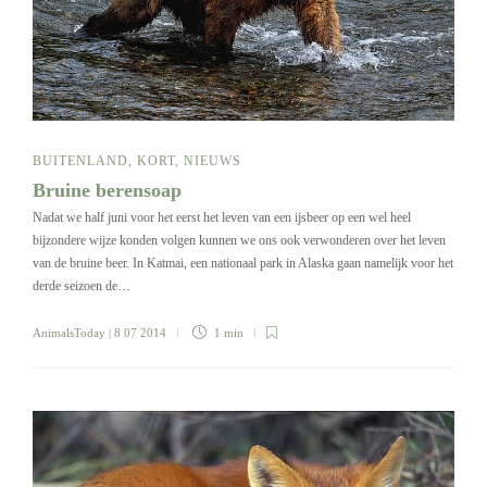
BUITENLAND
,
KORT
,
NIEUWS
Bruine berensoap
Nadat we half juni voor het eerst het leven van een ijsbeer op een wel heel
bijzondere wijze konden volgen kunnen we ons ook verwonderen over het leven
van de bruine beer. In Katmai, een nationaal park in Alaska gaan namelijk voor het
derde seizoen de…
AnimalsToday
| 8 07 2014
1 min