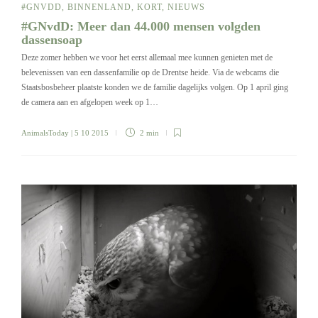
#GNVDD
,
BINNENLAND
,
KORT
,
NIEUWS
#GNvdD: Meer dan 44.000 mensen volgden
dassensoap
Deze zomer hebben we voor het eerst allemaal mee kunnen genieten met de
belevenissen van een dassenfamilie op de Drentse heide. Via de webcams die
Staatsbosbeheer plaatste konden we de familie dagelijks volgen. Op 1 april ging
de camera aan en afgelopen week op 1…
AnimalsToday
| 5 10 2015
2 min