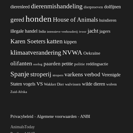
dierenmishandeling
dierenleed
dolfijnen
dierproeven
honden
gered
House of Animals
huisdieren
jacht
illegale handel
jagers
India
ivoor
intensieve veehouderij
katten
Karen Soeters
kippen
klimaatverandering
NVWA
Oekraïne
olifanten
paarden
petitie
reddingsactie
politie
oorlog
Spanje
stroperij
varkens
verbod
Verenigde
stropers
VS
wilde dieren
Staten
vogels
Wakker Dier
walvissen
wolven
Zuid-Afrika
Privacybeleid
-
Algemene voorwaarden
-
ANBI
AnimalsToday