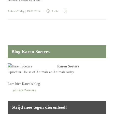
Dronten. De oehoes in een…
AnimalsToday
| 19 02 2014
1 min
Blog Karen Soeters
Karen Soeters
Oprichter
House of Animals
en AnimalsToday
Lees
hier Karen's blog
@KarenSoeters
Strijd mee tegen dierenleed!