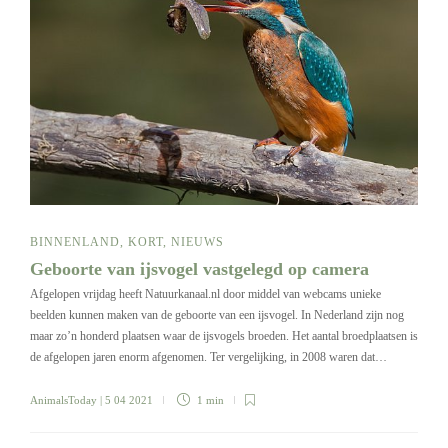
BINNENLAND
,
KORT
,
NIEUWS
Geboorte van ijsvogel vastgelegd op camera
Afgelopen vrijdag heeft Natuurkanaal.nl door middel van webcams unieke
beelden kunnen maken van de geboorte van een ijsvogel. In Nederland zijn nog
maar zo’n honderd plaatsen waar de ijsvogels broeden. Het aantal broedplaatsen is
de afgelopen jaren enorm afgenomen. Ter vergelijking, in 2008 waren dat…
AnimalsToday
| 5 04 2021
1 min