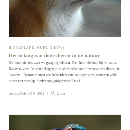
BINNENLAND
,
KORT
,
NIEUWS
Het belang van dode dieren in de natuur
De dood, niet iets waar we graag bij stilstaan. Toch hoort de dood bij de natuur.
Kadavers vervullen een belangrijke rol als voedsel voor diverse andere dieren, de
‘aaseters’. Daarom ruimen veel beheerders van natuurgebieden gestorven wilde
dieren niet meer op. Sterker nog, projectgroep Dood…
AnimalsToday
| 5 04 2021
2 min