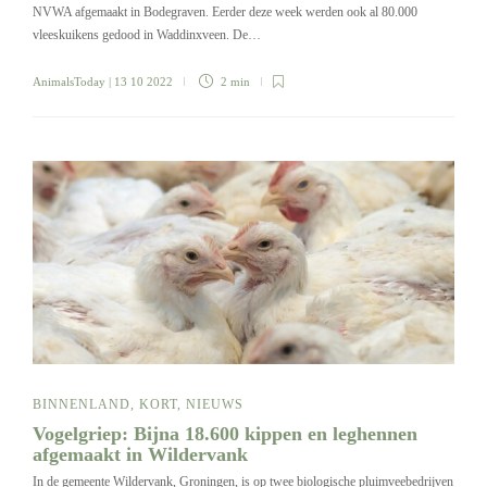
NVWA afgemaakt in Bodegraven. Eerder deze week werden ook al 80.000
vleeskuikens gedood in Waddinxveen. De…
AnimalsToday
| 13 10 2022
2 min
BINNENLAND
,
KORT
,
NIEUWS
Vogelgriep: Bijna 18.600 kippen en leghennen
afgemaakt in Wildervank
In de gemeente Wildervank, Groningen, is op twee biologische pluimveebedrijven