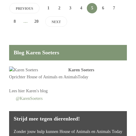
1
2
3
4
5
6
7
PREVIOUS
8
…
20
NEXT
Blog Karen Soeters
Karen Soeters
Oprichter
House of Animals
en AnimalsToday
Lees
hier Karen's blog
@KarenSoeters
Strijd mee tegen dierenleed!
Zonder jouw hulp kunnen House of Animals en Animals Today