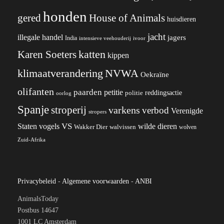
honden
gered
House of Animals
huisdieren
jacht
illegale handel
jagers
India
ivoor
intensieve veehouderij
katten
Karen Soeters
kippen
klimaatverandering
NVWA
Oekraïne
olifanten
paarden
petitie
reddingsactie
politie
oorlog
Spanje
stroperij
varkens
verbod
Verenigde
stropers
VS
wilde dieren
Staten
vogels
Wakker Dier
walvissen
wolven
Zuid-Afrika
Privacybeleid
-
Algemene voorwaarden
-
ANBI
AnimalsToday
Postbus 14647
1001 LC Amsterdam