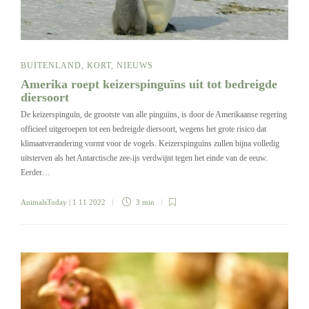
BUITENLAND
,
KORT
,
NIEUWS
Amerika roept keizerspinguïns uit tot bedreigde
diersoort
De keizerspinguïn, de grootste van alle pinguïns, is door de Amerikaanse regering
officieel uitgeroepen tot een bedreigde diersoort, wegens het grote risico dat
klimaatverandering vormt voor de vogels. Keizerspinguïns zullen bijna volledig
uitsterven als het Antarctische zee-ijs verdwijnt tegen het einde van de eeuw.
Eerder…
AnimalsToday
| 1 11 2022
3 min