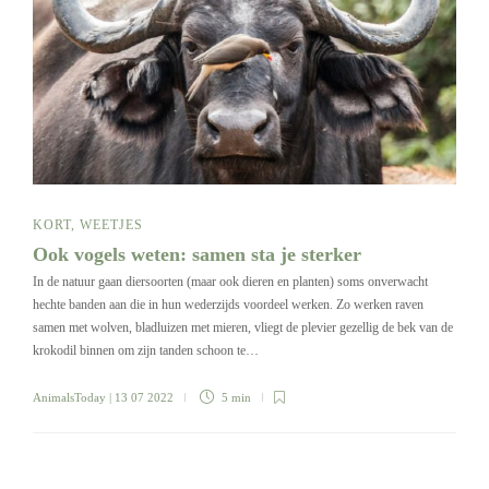
KORT
,
WEETJES
Ook vogels weten: samen sta je sterker
In de natuur gaan diersoorten (maar ook dieren en planten) soms onverwacht
hechte banden aan die in hun wederzijds voordeel werken. Zo werken raven
samen met wolven, bladluizen met mieren, vliegt de plevier gezellig de bek van de
krokodil binnen om zijn tanden schoon te…
AnimalsToday
| 13 07 2022
5 min