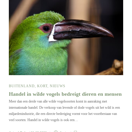
BUITENLAND
,
KORT
,
NIEUWS
Handel in wilde vogels bedreigt dieren en mensen
Meer dan een derde van alle wilde vogelsoorten komt in aanraking met
internationale handel. De verkoop van levende of dode vogels uit het wild is een
miljardenindustrie, die een directe bedreiging vormt voor het voortbestaan van
veel soorten. Handel in wilde vogels is ook een…