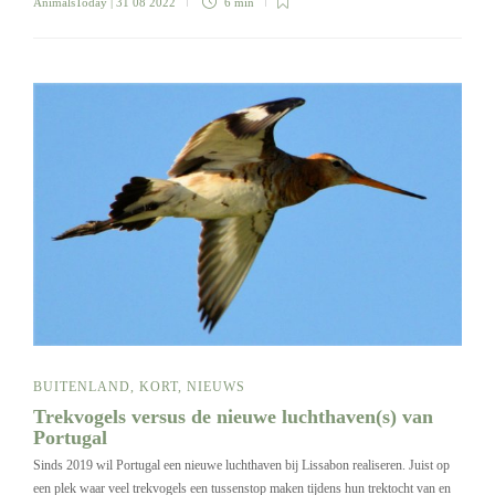
AnimalsToday
| 31 08 2022
6 min
BUITENLAND
,
KORT
,
NIEUWS
Trekvogels versus de nieuwe luchthaven(s) van
Portugal
Sinds 2019 wil Portugal een nieuwe luchthaven bij Lissabon realiseren. Juist op
een plek waar veel trekvogels een tussenstop maken tijdens hun trektocht van en