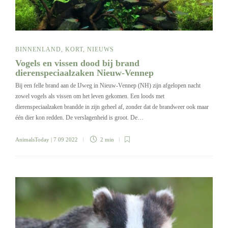
BINNENLAND
,
KORT
,
NIEUWS
Vogels en vissen dood bij brand
dierenspeciaalzaken Nieuw-Vennep
Bij een felle brand aan de IJweg in Nieuw-Vennep (NH) zijn afgelopen nacht
zowel vogels als vissen om het leven gekomen. Een loods met
dierenspeciaalzaken brandde in zijn geheel af, zonder dat de brandweer ook maar
één dier kon redden. De verslagenheid is groot. De…
AnimalsToday
| 7 09 2022
2 min