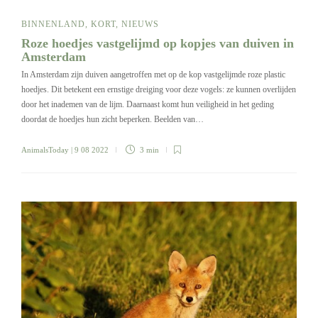
BINNENLAND
,
KORT
,
NIEUWS
Roze hoedjes vastgelijmd op kopjes van duiven in
Amsterdam
In Amsterdam zijn duiven aangetroffen met op de kop vastgelijmde roze plastic
hoedjes. Dit betekent een ernstige dreiging voor deze vogels: ze kunnen overlijden
door het inademen van de lijm. Daarnaast komt hun veiligheid in het geding
doordat de hoedjes hun zicht beperken. Beelden van…
AnimalsToday
| 9 08 2022
3 min