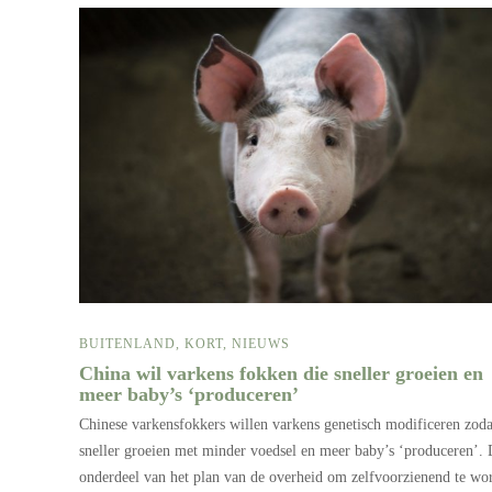
BUITENLAND
,
KORT
,
NIEUWS
China wil varkens fokken die sneller groeien en
meer baby’s ‘produceren’
Chinese varkensfokkers willen varkens genetisch modificeren zoda
sneller groeien met minder voedsel en meer baby’s ‘produceren’. D
onderdeel van het plan van de overheid om zelfvoorzienend te wo