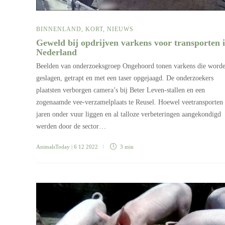
BINNENLAND
,
KORT
,
NIEUWS
Geweld bij opdrijven varkens voor transporten 
Nederland
Beelden van onderzoeksgroep Ongehoord tonen varkens die word
geslagen, getrapt en met een taser opgejaagd. De onderzoekers
plaatsten verborgen camera’s bij Beter Leven-stallen en een
zogenaamde vee-verzamelplaats te Reusel. Hoewel veetransporten 
jaren onder vuur liggen en al talloze verbeteringen aangekondigd
werden door de sector…
AnimalsToday
| 6 12 2022
3 min