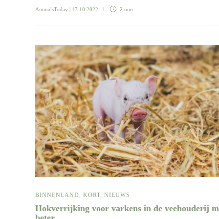
AnimalsToday
| 17 10 2022
2 min
BINNENLAND
,
KORT
,
NIEUWS
Hokverrijking voor varkens in de veehouderij m
beter