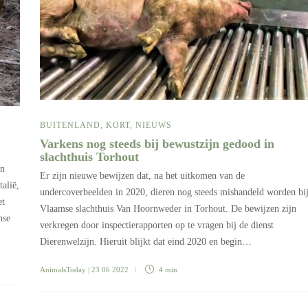
BUITENLAND
,
KORT
,
NIEUWS
Varkens nog steeds bij bewustzijn gedood in
slachthuis Torhout
en
Er zijn nieuwe bewijzen dat, na het uitkomen van de
alië,
undercoverbeelden in 2020, dieren nog steeds mishandeld worden bi
et
Vlaamse slachthuis Van Hoornweder in Torhout. De bewijzen zijn
nse
verkregen door inspectierapporten op te vragen bij de dienst
Dierenwelzijn. Hieruit blijkt dat eind 2020 en begin…
AnimalsToday
| 23 06 2022
4 min