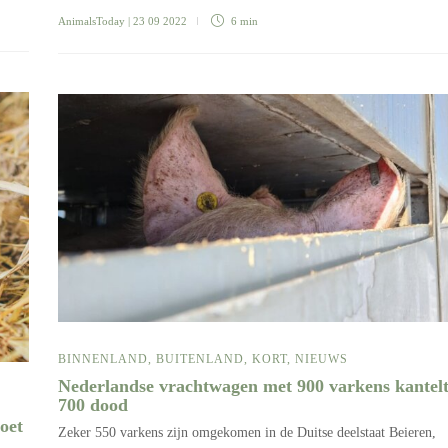
AnimalsToday
| 23 09 2022
6 min
BINNENLAND
,
BUITENLAND
,
KORT
,
NIEUWS
Nederlandse vrachtwagen met 900 varkens kantelt
700 dood
oet
Zeker 550 varkens zijn omgekomen in de Duitse deelstaat Beieren,