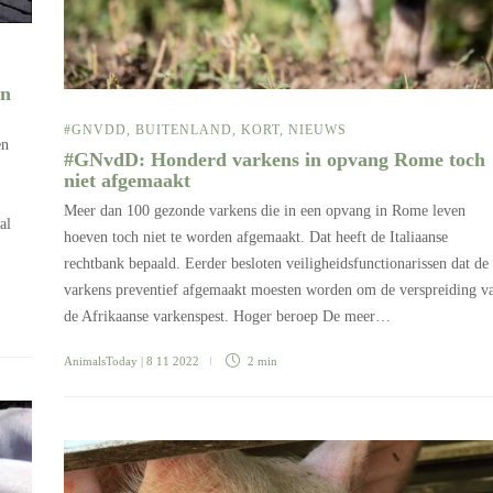
in
#GNVDD
,
BUITENLAND
,
KORT
,
NIEUWS
en
#GNvdD: Honderd varkens in opvang Rome toch
niet afgemaakt
Meer dan 100 gezonde varkens die in een opvang in Rome leven
al
hoeven toch niet te worden afgemaakt. Dat heeft de Italiaanse
rechtbank bepaald. Eerder besloten veiligheidsfunctionarissen dat de
varkens preventief afgemaakt moesten worden om de verspreiding v
de Afrikaanse varkenspest. Hoger beroep De meer…
AnimalsToday
| 8 11 2022
2 min