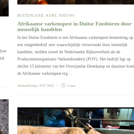
BUITENLAND
,
KORT
,
NIEUWS
Afrikaanse varkenspest in Duitse Emsbüren door
menselijk handelen
In het Duitse Emsbüren is een Afrikaanse varkenspest-besmetting op
een zeugenbedrijf zeer waarschijnlijk veroorzaakt door menselijk
lyse
handelen, melden zowel de Nederlandse Rijksoverheid als de
tal
Producentenorganisatie Varkenshouderij (POV). Het bedrijf ligt op
slechts 15 kilometer van het Overijsselse Denekamp en daarmee kom
de Afrikaanse varkenspest erg…
AnimalsToday
| 8 07 2022
2 min