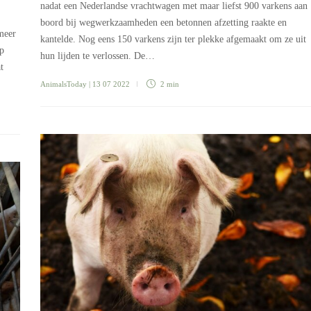
nadat een Nederlandse vrachtwagen met maar liefst 900 varkens aan
boord bij wegwerkzaamheden een betonnen afzetting raakte en
meer
kantelde. Nog eens 150 varkens zijn ter plekke afgemaakt om ze uit
op
hun lijden te verlossen. De…
t
AnimalsToday
| 13 07 2022
2 min