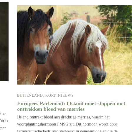
BUITENLAND
,
KORT
,
NIEUWS
Europees Parlement: IJsland moet stoppen met
onttrekken bloed van merries
t ze
IJsland onttrekt bloed aan drachtige merries, waarin het
it is
voortplantingshormoon PMSG zit. Dit hormoon wordt door
rden
farmaceutische bedrijven verwerkt in geneesmiddelen die de