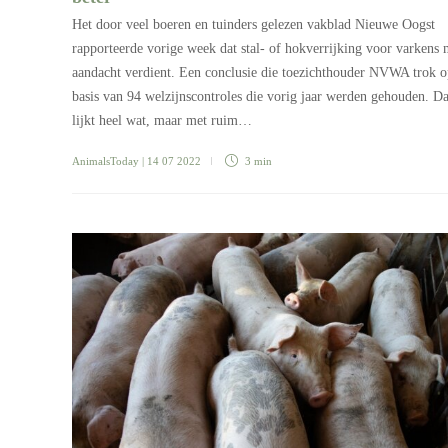
Het door veel boeren en tuinders gelezen vakblad Nieuwe Oogst
rapporteerde vorige week dat stal- of hokverrijking voor varkens 
aandacht verdient. Een conclusie die toezichthouder NVWA trok 
basis van 94 welzijnscontroles die vorig jaar werden gehouden. Da
lijkt heel wat, maar met ruim…
AnimalsToday
| 14 07 2022
3 min