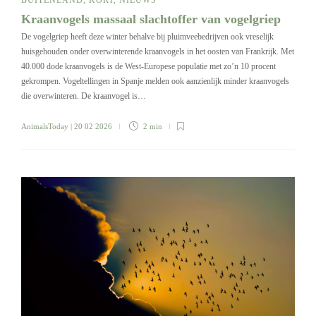
Kraanvogels massaal slachtoffer van vogelgriep
De vogelgriep heeft deze winter behalve bij pluimveebedrijven ook vreselijk
huisgehouden onder overwinterende kraanvogels in het oosten van Frankrijk. Met
40.000 dode kraanvogels is de West-Europese populatie met zo’n 10 procent
gekrompen. Vogeltellingen in Spanje melden ook aanzienlijk minder kraanvogels
die overwinteren. De kraanvogel is…
AnimalsToday
| 20 02 2026
2 min