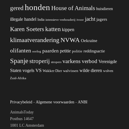
honden
gered
House of Animals
huisdieren
jacht
illegale handel
jagers
India
ivoor
intensieve veehouderij
katten
Karen Soeters
kippen
klimaatverandering
NVWA
Oekraïne
olifanten
paarden
petitie
reddingsactie
politie
oorlog
Spanje
stroperij
varkens
verbod
Verenigde
stropers
VS
wilde dieren
Staten
vogels
Wakker Dier
walvissen
wolven
Zuid-Afrika
Privacybeleid
-
Algemene voorwaarden
-
ANBI
AnimalsToday
Postbus 14647
1001 LC Amsterdam