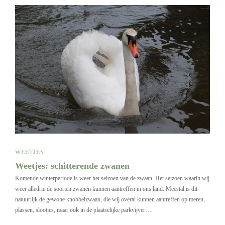
WEETJES
Weetjes: schitterende zwanen
Komende winterperiode is weer het seizoen van de zwaan. Het seizoen waarin wij
weer alledrie de soorten zwanen kunnen aantreffen in ons land. Meestal is dit
natuurlijk de gewone knobbelzwaan, die wij overal kunnen aantreffen op meren,
plassen, slootjes, maar ook in de plaatselijke parkvijver….