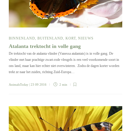
BINNENLAND
,
BUITENLAND
,
KORT
,
NIEUWS
Atalanta trektocht in volle gang
De trektocht van de atalanta vlinder (Vanessa atalantais) is in volle gang. De
vlinder met haar prachtige zwart-rode vleugels is een veel voorkomende soort in
ons land, maar kan hier echter niet overwinteren. Zodra de dagen korter worden
trekt ze naar het zuiden, richting Zuid-Europa…
AnimalsToday
| 23 09 2016
2 min