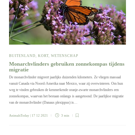
BUITENLAND
,
KORT
,
WETENSCHAP
Monarchvlinders gebruiken zonnekompas tijdens
migratie
De monarchvlinder migreert jaarlijks duizenden kilometers. Ze vliegen massaal
vanuit Canada via Noord-Amerika naar Mexico, waar zij overwinteren. Om hun
weg te vinden gebruiken de kenmerkende oranje-zwarte monarchvlinders een
zonnekompas, waarvan het bestaan onlangs is aangetoond. De jaarlijkse migratie
van de monarchvlinder (Danaus plexippus) is…
AnimalsToday
| 17 12 2021
3 min