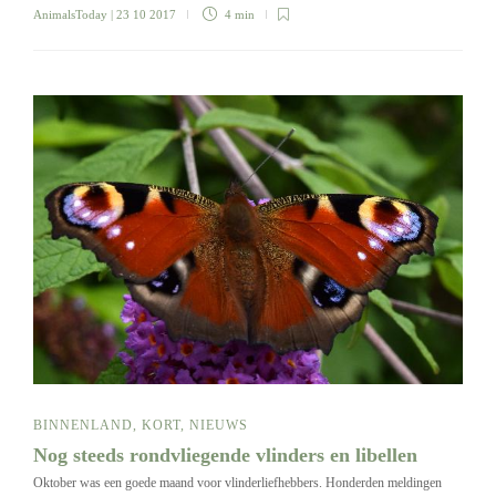
AnimalsToday
| 23 10 2017
4 min
BINNENLAND
,
KORT
,
NIEUWS
Nog steeds rondvliegende vlinders en libellen
Oktober was een goede maand voor vlinderliefhebbers. Honderden meldingen