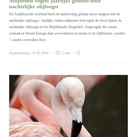
Miljoenen vogels jaarlijks gedood door
nachtelijke olijfoogst
De Andalusische overheid heeft de aanbeveling gedaan om te stoppen met de
nachtelijke olijfoogst. Jaarlijks vinden miljoenen trekvogels de dood tijdens de
nachtelijke olijfoogst in het Middellands-Zeegebied. Zangvogels die vanuit
centraal en Noord-Europa daar overwinteren en rusten in de olijfbomen, worden
‘s nachts overvallen door…
AnimalsToday
| 31 05 2019
2 min