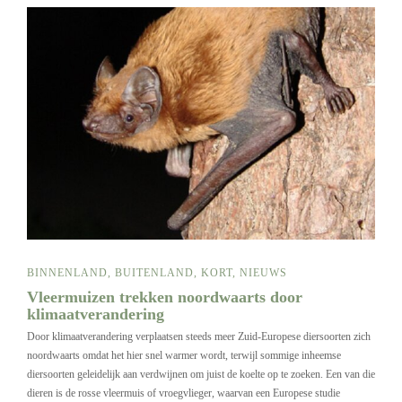
BINNENLAND
,
BUITENLAND
,
KORT
,
NIEUWS
Vleermuizen trekken noordwaarts door
klimaatverandering
Door klimaatverandering verplaatsen steeds meer Zuid-Europese diersoorten zich
noordwaarts omdat het hier snel warmer wordt, terwijl sommige inheemse
diersoorten geleidelijk aan verdwijnen om juist de koelte op te zoeken. Een van die
dieren is de rosse vleermuis of vroegvlieger, waarvan een Europese studie