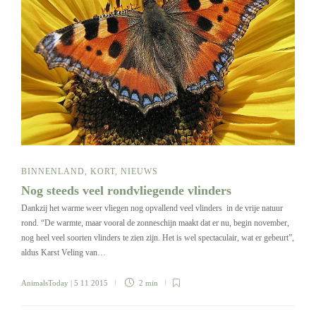
BINNENLAND
,
KORT
,
NIEUWS
Nog steeds veel rondvliegende vlinders
Dankzij het warme weer vliegen nog opvallend veel vlinders in de vrije natuur
rond. “De warmte, maar vooral de zonneschijn maakt dat er nu, begin november,
nog heel veel soorten vlinders te zien zijn. Het is wel spectaculair, wat er gebeurt”,
aldus Karst Veling van…
AnimalsToday
| 5 11 2015
2 min