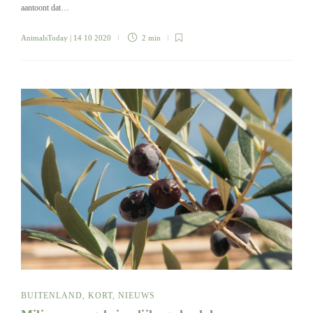
aantoont dat…
AnimalsToday
| 14 10 2020
2 min
BUITENLAND
,
KORT
,
NIEUWS