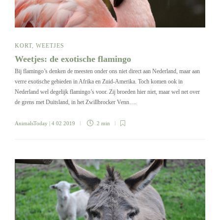
KORT
,
WEETJES
Weetjes: de exotische flamingo
Bij flamingo’s denken de meesten onder ons niet direct aan Nederland, maar aan
verre exotische gebieden in Afrika en Zuid-Amerika. Toch komen ook in
Nederland wel degelijk flamingo’s voor. Zij broeden hier niet, maar wel net over
de grens met Duitsland, in het Zwillbrocker Venn….
AnimalsToday
| 4 02 2019
2 min