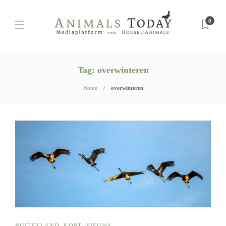
0
Tag:
overwinteren
Home
overwinteren
BUITENLAND
,
KORT
,
NIEUWS