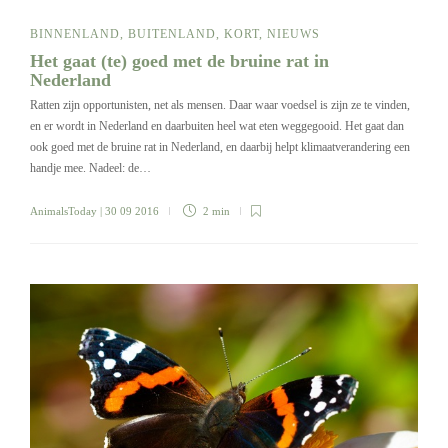
BINNENLAND
,
BUITENLAND
,
KORT
,
NIEUWS
Het gaat (te) goed met de bruine rat in
Nederland
Ratten zijn opportunisten, net als mensen. Daar waar voedsel is zijn ze te vinden,
en er wordt in Nederland en daarbuiten heel wat eten weggegooid. Het gaat dan
ook goed met de bruine rat in Nederland, en daarbij helpt klimaatverandering een
handje mee. Nadeel: de…
AnimalsToday
| 30 09 2016
2 min