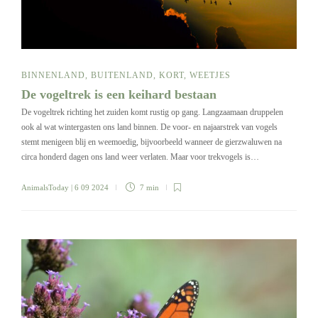
BINNENLAND
,
BUITENLAND
,
KORT
,
WEETJES
De vogeltrek is een keihard bestaan
De vogeltrek richting het zuiden komt rustig op gang. Langzaamaan druppelen
ook al wat wintergasten ons land binnen. De voor- en najaarstrek van vogels
stemt menigeen blij en weemoedig, bijvoorbeeld wanneer de gierzwaluwen na
circa honderd dagen ons land weer verlaten. Maar voor trekvogels is…
AnimalsToday
| 6 09 2024
7 min