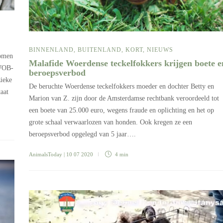
BINNENLAND
,
BUITENLAND
,
KORT
,
NIEUWS
komen
Malafide Woerdense teckelfokkers krijgen boete e
 WOB-
beroepsverbod
zieke
De beruchte Woerdense teckelfokkers moeder en dochter Betty en
taat
Marion van Z. zijn door de Amsterdamse rechtbank veroordeeld tot
een boete van 25.000 euro, wegens fraude en oplichting en het op
grote schaal verwaarlozen van honden. Ook kregen ze een
beroepsverbod opgelegd van 5 jaar….
AnimalsToday
| 10 07 2020
4 min