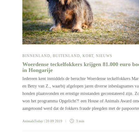
BINNENLAND
,
BUITENLAND
,
KORT
,
NIEUWS
Woerdense teckelfokkers krijgen 81.000 euro bo
in Hongarije
Iedereen kent inmiddels de beruchte Woerdense teckelfokkers Mar
en Betty van Z., waarbij afgelopen jaren diverse inbeslagnames v
honden plaatsvonden en ernstige misstanden geconstateerd zijn. Z
won het programma Opgelicht?! een House of Animals Award om
aangetoond werd dat de fokkers fraude pleegden met de paspoor
AnimalsToday
| 20 09 2019
3 min