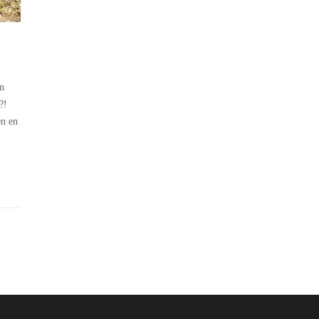
en
?!
en en