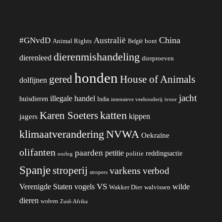
China
#GNvdD
Australië
Animal Rights
België
bont
dierenmishandeling
dierenleed
dierproeven
honden
gered
House of Animals
dolfijnen
jacht
illegale handel
huisdieren
India
ivoor
intensieve veehouderij
katten
Karen Soeters
kippen
jagers
klimaatverandering
NVWA
Oekraïne
olifanten
paarden
petitie
reddingsactie
politie
oorlog
Spanje
stroperij
varkens
verbod
stropers
VS
wilde
Verenigde Staten
vogels
Wakker Dier
walvissen
dieren
wolven
Zuid-Afrika