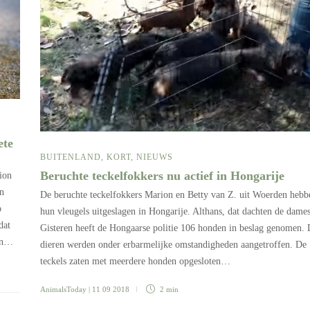
ete
BUITENLAND
,
KORT
,
NIEUWS
Beruchte teckelfokkers nu actief in Hongarije
ion
an
De beruchte teckelfokkers Marion en Betty van Z. uit Woerden hebb
o
hun vleugels uitgeslagen in Hongarije. Althans, dat dachten de dames
dat
Gisteren heeft de Hongaarse politie 106 honden in beslag genomen.
ten…
dieren werden onder erbarmelijke omstandigheden aangetroffen. De
teckels zaten met meerdere honden opgesloten…
AnimalsToday
| 11 09 2018
2 min