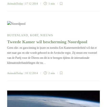
AnimalsToday
| 17 12 2014
1 min
BUITENLAND
,
KORT
,
NIEUWS
Tweede Kamer wil bescherming Noordpool
Geen olie- en gaswinning in ijszee en toendra Een Kamermeerderheid wil dat er
niet naar gas en olie wordt geboord in de Arctische regio. Zij steunt een voorstel
van de Partij voor de Dieren om dit in te brengen tijdens de internationale
klimaatonderhandelingen die nu…
AnimalsToday
| 10 12 2014
2 min