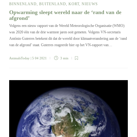
BINNENLAND
,
BUITENLAND
,
KORT
,
NIEUWS
Opwarming sleept wereld naar de ‘rand van de
afgrond’
Volgens een nieuw rapport van de Wereld Meteorologische Organisatie (WMO)
was 2020 één van de drie warmste jaren ooit gemeten. Volgens VN-secretaris
António Guterres betekent dit dat de wereld door klimaatverandering aan de ‘rand
van de afgrond’ staat. Guterres reageerde hier op het VN-rapport van…
AnimalsToday
| 5 04 2021
3 min