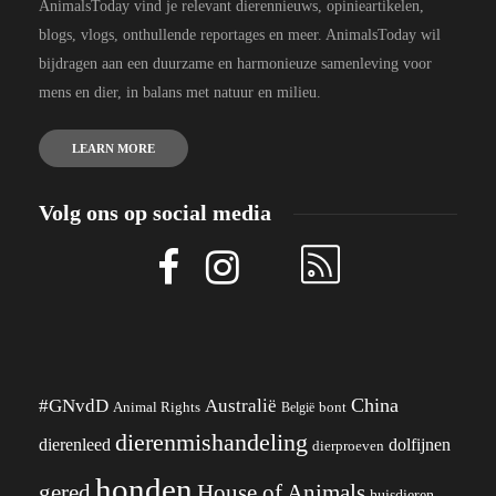
AnimalsToday vind je relevant dierennieuws, opinieartikelen,
blogs, vlogs, onthullende reportages en meer. AnimalsToday wil
bijdragen aan een duurzame en harmonieuze samenleving voor
mens en dier, in balans met natuur en milieu.
LEARN MORE
Volg ons op social media
China
#GNvdD
Australië
Animal Rights
België
bont
dierenmishandeling
dierenleed
dolfijnen
dierproeven
honden
gered
House of Animals
huisdieren