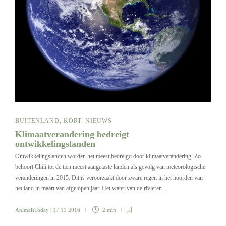
BUITENLAND
,
KORT
,
NIEUWS
Klimaatverandering bedreigt
ontwikkelingslanden
Ontwikkelingslanden worden het meest bedreigd door klimaatverandering. Zo
behoort Chili tot de tien meest aangetaste landen als gevolg van meteorologische
veranderingen in 2015. Dit is veroorzaakt door zware regen in het noorden van
het land in maart van afgelopen jaar. Het water van de rivieren…
AnimalsToday
| 17 11 2016
2 min