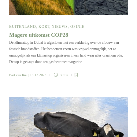
BUITENLAND
,
KORT
,
NIEUWS
,
OPINIE
Magere uitkomst COP28
De klimaattop in Dubai is afgesloten met een verklaring over de afbouw van
fossiele brandstoffen. Het benoemen ervan was vrijwel onmogelijk, net zo
onmogelijk als een klimaattop organiseren in een land waar alles draait om olie.
De top is gekaapt door een gastheer met margarine…
Bart van Riel
| 13 12 2023
3 min