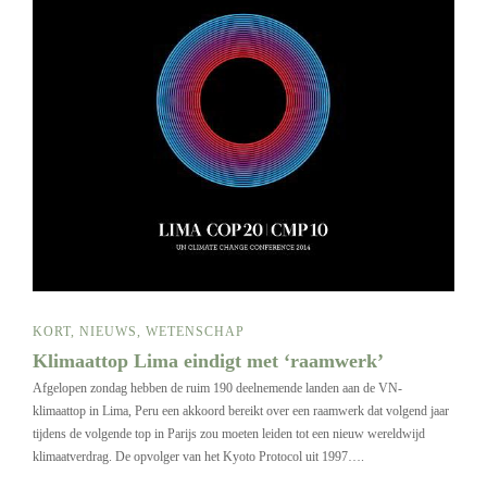
KORT
,
NIEUWS
,
WETENSCHAP
Klimaattop Lima eindigt met ‘raamwerk’
Afgelopen zondag hebben de ruim 190 deelnemende landen aan de VN-
klimaattop in Lima, Peru een akkoord bereikt over een raamwerk dat volgend jaar
tijdens de volgende top in Parijs zou moeten leiden tot een nieuw wereldwijd
klimaatverdrag. De opvolger van het Kyoto Protocol uit 1997….