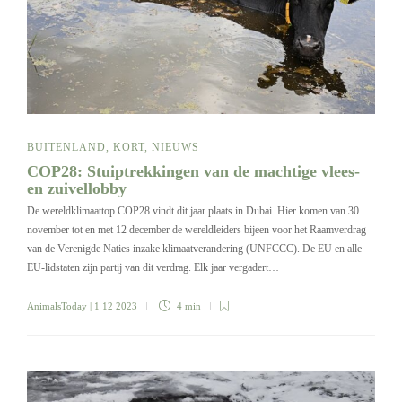
BUITENLAND
,
KORT
,
NIEUWS
COP28: Stuiptrekkingen van de machtige vlees-
en zuivellobby
De wereldklimaattop COP28 vindt dit jaar plaats in Dubai. Hier komen van 30
november tot en met 12 december de wereldleiders bijeen voor het Raamverdrag
van de Verenigde Naties inzake klimaatverandering (UNFCCC). De EU en alle
EU-lidstaten zijn partij van dit verdrag. Elk jaar vergadert…
AnimalsToday
| 1 12 2023
4 min