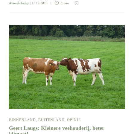
AnimalsToday
| 17 12 2015
3 min
BINNENLAND
,
BUITENLAND
,
OPINIE
Geert Laugs: Kleinere veehouderij, beter
klimaat!