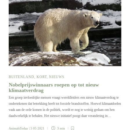
BUITENLAND
,
KORT
,
NIEUWS
Nobelprijswinnaars roepen op tot nieuw
klimaatverdrag
Een groep invloedrijke mensen vraagt wereldleiders een nieuw klimaatverdrag te
ondertekenen dat betrekking heeft tot fossiele brandstoffen. Hoewel klimaatdoelen
vaak aan de orde komen in de politiek, wordt er nog te weinig gedaan om hen
daadwerkelijk te behalen. Het nieuwe initiatief poogt daar verandering in…
AnimalsToday
| 5 05 2021
3 min