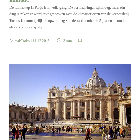
De klimaattop in Parijs is in volle gang. De verwachtingen zijn hoog, maar één
ding is zeker: er wordt niet gesproken over de klimaateffecten van de veehouderij.
Toch is het onmogelijk de opwarming van de aarde onder de 2 graden te houden
als de veehouderij blijft…
AnimalsToday
| 11 12 2015
3 min