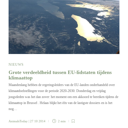
NIEUWS
Grote verdeeldheid tussen EU-lidstaten tijdens
klimaattop
Maandenlang hebben de regeringsleiders van de EU-landen onderhandeld over
klimaatdoelstellingen voor de periode 2020-2030. Donderdag en vrijdag
jongstleden was het dan zover: het moment om een akkoord te bereiken tijdens de
klimaattop in Brussel . Helaas blijkt het één van de lastigste dossiers en is het
nog…
AnimalsToday
| 27 10 2014
2 min