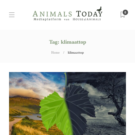
0
Tag:
klimaattop
Home
klimaattop