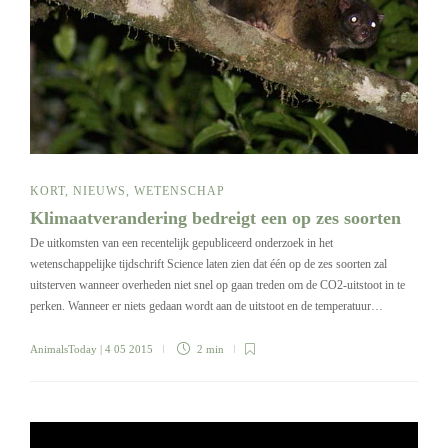
KORT
,
NIEUWS
,
WETENSCHAP
Klimaatverandering bedreigt een op zes soorten
De uitkomsten van een recentelijk gepubliceerd onderzoek in het
wetenschappelijke tijdschrift Science laten zien dat één op de zes soorten zal
uitsterven wanneer overheden niet snel op gaan treden om de CO2-uitstoot in te
perken. Wanneer er niets gedaan wordt aan de uitstoot en de temperatuur…
AnimalsToday
| 4 05 2015
2 min