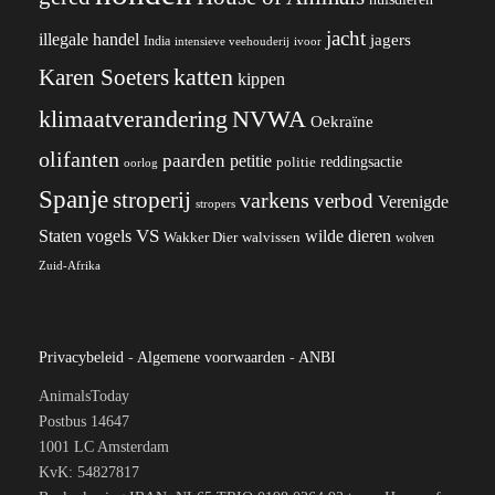
jacht
illegale handel
jagers
India
ivoor
intensieve veehouderij
katten
Karen Soeters
kippen
klimaatverandering
NVWA
Oekraïne
olifanten
paarden
petitie
reddingsactie
politie
oorlog
Spanje
stroperij
varkens
verbod
Verenigde
stropers
VS
wilde dieren
Staten
vogels
Wakker Dier
walvissen
wolven
Zuid-Afrika
Privacybeleid
-
Algemene voorwaarden
-
ANBI
AnimalsToday
Postbus 14647
1001 LC Amsterdam
KvK: 54827817