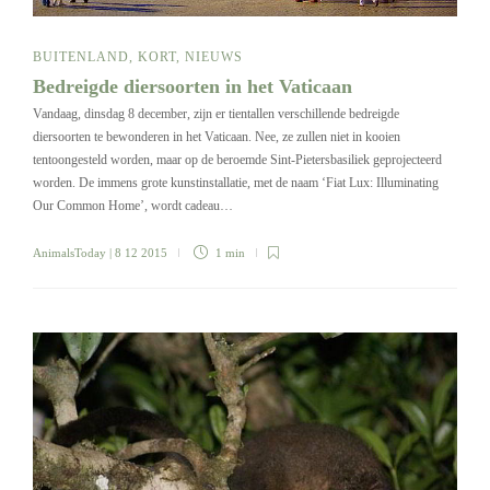
BUITENLAND
,
KORT
,
NIEUWS
Bedreigde diersoorten in het Vaticaan
Vandaag, dinsdag 8 december, zijn er tientallen verschillende bedreigde
diersoorten te bewonderen in het Vaticaan. Nee, ze zullen niet in kooien
tentoongesteld worden, maar op de beroemde Sint-Pietersbasiliek geprojecteerd
worden. De immens grote kunstinstallatie, met de naam ‘Fiat Lux: Illuminating
Our Common Home’, wordt cadeau…
AnimalsToday
| 8 12 2015
1 min