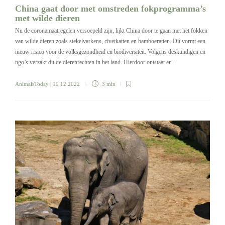
China gaat door met omstreden fokprogramma’s
met wilde dieren
Nu de coronamaatregelen versoepeld zijn, lijkt China door te gaan met het fokken
van wilde dieren zoals stekelvarkens, civetkatten en bamboeratten. Dit vormt een
nieuw risico voor de volksgezondheid en biodiversiteit. Volgens deskundigen en
ngo’s verzakt dit de dierenrechten in het land. Hierdoor ontstaat er…
AnimalsToday
| 19 12 2022
3 min