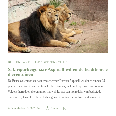
BUITENLAND
,
KORT
,
WETENSCHAP
Safariparkeigenaar Aspinall wil einde traditionele
dierentuinen
De Britse zakenman en natuurbeschermer Damian Aspinall wil dat er binnen 25
jaar een eind komt aan traditionele dierentuinen, inclusief zijn eigen safariparken.
Volgens hem doen dierentuinen nauwelijks iets aan het redden van bedreigde
diersoorten, terwijl ze dat wel als argument hanteren voor hun bestaansrecht….
AnimalsToday
| 3 06 2024
7 min