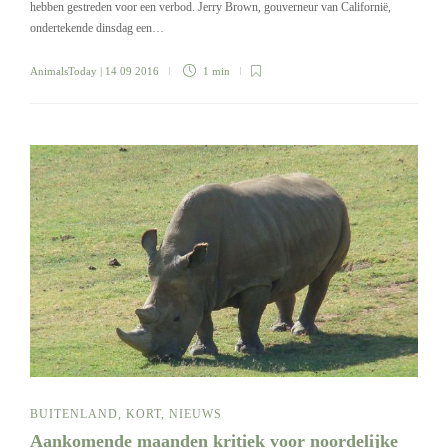
hebben gestreden voor een verbod. Jerry Brown, gouverneur van Californië,
ondertekende dinsdag een…
AnimalsToday
| 14 09 2016
1 min
BUITENLAND
,
KORT
,
NIEUWS
Aankomende maanden kritiek voor noordelijke