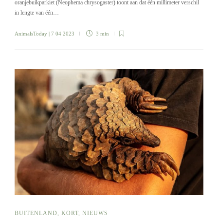
oranjebuikparkiet (Neophema chrysogaster) toont aan dat één millimeter verschil
in lengte van één…
AnimalsToday
| 7 04 2023
3 min
BUITENLAND
,
KORT
,
NIEUWS