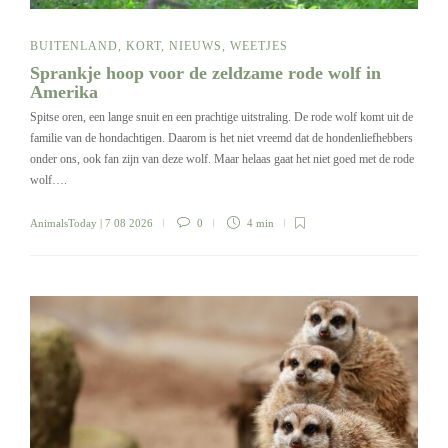
BUITENLAND
,
KORT
,
NIEUWS
,
WEETJES
Sprankje hoop voor de zeldzame rode wolf in
Amerika
Spitse oren, een lange snuit en een prachtige uitstraling. De rode wolf komt uit de
familie van de hondachtigen. Daarom is het niet vreemd dat de hondenliefhebbers
onder ons, ook fan zijn van deze wolf. Maar helaas gaat het niet goed met de rode
wolf….
AnimalsToday
| 7 08 2026
0
4 min