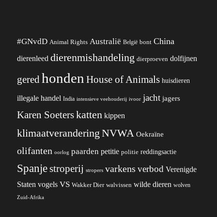
China
#GNvdD
Australië
Animal Rights
België
bont
dierenmishandeling
dierenleed
dolfijnen
dierproeven
honden
gered
House of Animals
huisdieren
jacht
illegale handel
jagers
India
ivoor
intensieve veehouderij
katten
Karen Soeters
kippen
klimaatverandering
NVWA
Oekraïne
olifanten
paarden
petitie
reddingsactie
politie
oorlog
Spanje
stroperij
varkens
verbod
Verenigde
stropers
VS
wilde dieren
Staten
vogels
Wakker Dier
walvissen
wolven
Zuid-Afrika