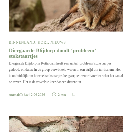
BINNENLAND
,
KORT
,
NIEUWS
Diergaarde Blijdorp doodt ‘probleem’
stokstaartjes
Diergaarde Blijdorp in Rotterdam heeft een aantal ‘probleem’ stokstaartjes
gedood, omdat ze in de groep verwikkeld waren in een strijd om territorium. Het
is onduidelijk om hoeveel stokstaartjes het gaat; een woordvoerder schat het aantal
op zeven. Het is de zoveelste keer dat een dierentuin…
AnimalsToday
| 2 06 2026
2 min