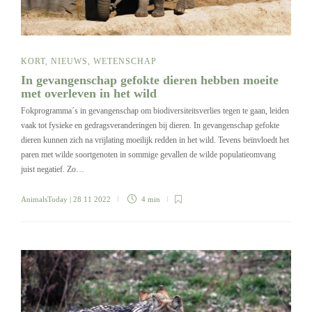
KORT
,
NIEUWS
,
WETENSCHAP
In gevangenschap gefokte dieren hebben moeite
met overleven in het wild
Fokprogramma´s in gevangenschap om biodiversiteitsverlies tegen te gaan, leiden
vaak tot fysieke en gedragsveranderingen bij dieren. In gevangenschap gefokte
dieren kunnen zich na vrijlating moeilijk redden in het wild. Tevens beïnvloedt het
paren met wilde soortgenoten in sommige gevallen de wilde populatieomvang
juist negatief. Zo…
AnimalsToday
| 28 11 2022
4 min