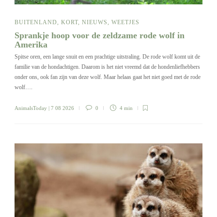
BUITENLAND
,
KORT
,
NIEUWS
,
WEETJES
Sprankje hoop voor de zeldzame rode wolf in
Amerika
Spitse oren, een lange snuit en een prachtige uitstraling. De rode wolf komt uit de
familie van de hondachtigen. Daarom is het niet vreemd dat de hondenliefhebbers
onder ons, ook fan zijn van deze wolf. Maar helaas gaat het niet goed met de rode
wolf….
AnimalsToday
| 7 08 2026
0
4 min