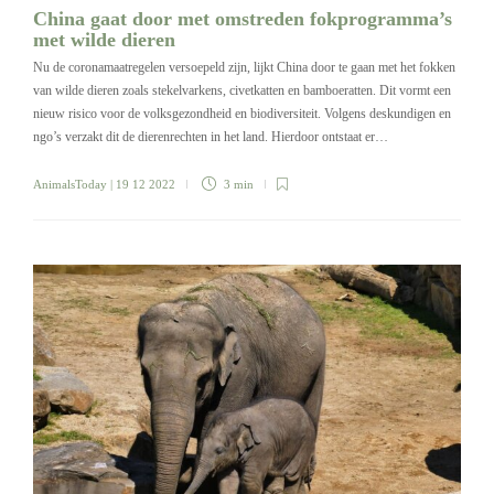
China gaat door met omstreden fokprogramma’s
met wilde dieren
Nu de coronamaatregelen versoepeld zijn, lijkt China door te gaan met het fokken
van wilde dieren zoals stekelvarkens, civetkatten en bamboeratten. Dit vormt een
nieuw risico voor de volksgezondheid en biodiversiteit. Volgens deskundigen en
ngo’s verzakt dit de dierenrechten in het land. Hierdoor ontstaat er…
AnimalsToday
| 19 12 2022
3 min