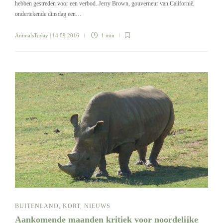
hebben gestreden voor een verbod. Jerry Brown, gouverneur van Californië,
ondertekende dinsdag een…
AnimalsToday
| 14 09 2016
1 min
BUITENLAND
,
KORT
,
NIEUWS
Aankomende maanden kritiek voor noordelijke