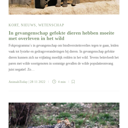
KORT
,
NIEUWS
,
WETENSCHAP
In gevangenschap gefokte dieren hebben moeite
met overleven in het wild
Fokprogramma´s in gevangenschap om biodiversiteitsverlies tegen te gaan, leiden
vaak tot fysieke en gedragsveranderingen bij dieren. In gevangenschap gefokte
dieren kunnen zich na vrijlating moeilijk redden in het wild. Tevens beïnvloedt het
paren met wilde soortgenoten in sommige gevallen de wilde populatieomvang
juist negatief. Zo…
AnimalsToday
| 28 11 2022
4 min