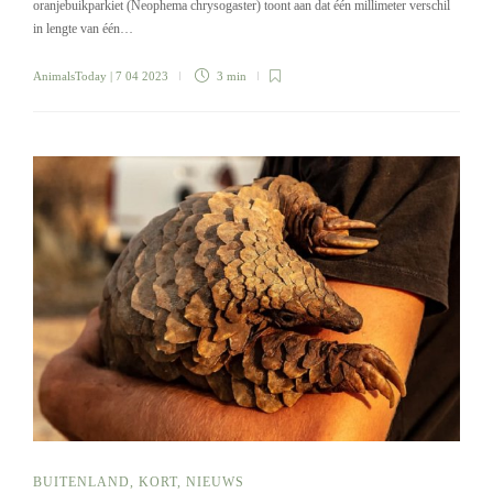
oranjebuikparkiet (Neophema chrysogaster) toont aan dat één millimeter verschil
in lengte van één…
AnimalsToday
| 7 04 2023
3 min
BUITENLAND
,
KORT
,
NIEUWS