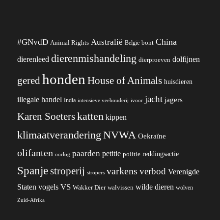
China
#GNvdD
Australië
Animal Rights
België
bont
dierenmishandeling
dierenleed
dolfijnen
dierproeven
honden
gered
House of Animals
huisdieren
jacht
illegale handel
jagers
India
ivoor
intensieve veehouderij
katten
Karen Soeters
kippen
klimaatverandering
NVWA
Oekraïne
olifanten
paarden
petitie
reddingsactie
politie
oorlog
Spanje
stroperij
varkens
verbod
Verenigde
stropers
VS
wilde dieren
Staten
vogels
Wakker Dier
walvissen
wolven
Zuid-Afrika