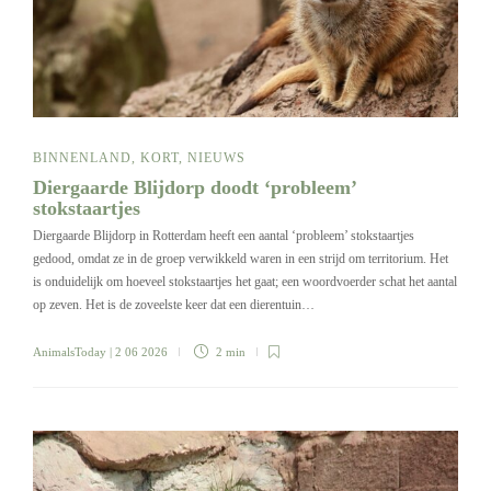
BINNENLAND
,
KORT
,
NIEUWS
Diergaarde Blijdorp doodt ‘probleem’
stokstaartjes
Diergaarde Blijdorp in Rotterdam heeft een aantal ‘probleem’ stokstaartjes
gedood, omdat ze in de groep verwikkeld waren in een strijd om territorium. Het
is onduidelijk om hoeveel stokstaartjes het gaat; een woordvoerder schat het aantal
op zeven. Het is de zoveelste keer dat een dierentuin…
AnimalsToday
| 2 06 2026
2 min