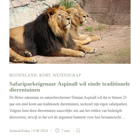
BUITENLAND
,
KORT
,
WETENSCHAP
Safariparkeigenaar Aspinall wil einde traditionele
dierentuinen
De Britse zakenman en natuurbeschermer Damian Aspinall wil dat er binnen 25
jaar een eind komt aan traditionele dierentuinen, inclusief zijn eigen safariparken.
Volgens hem doen dierentuinen nauwelijks iets aan het redden van bedreigde
diersoorten, terwijl ze dat wel als argument hanteren voor hun bestaansrecht….
AnimalsToday
| 3 06 2024
7 min