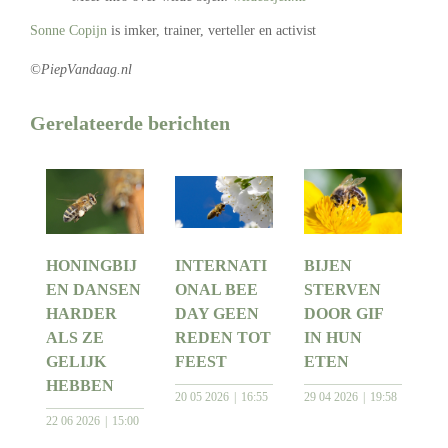
Sonne Copijn
is imker, trainer, verteller en activist
©PiepVandaag.nl
Gerelateerde berichten
HONINGBIJ
INTERNATI
BIJEN
EN DANSEN
ONAL BEE
STERVEN
HARDER
DAY GEEN
DOOR GIF
ALS ZE
REDEN TOT
IN HUN
GELIJK
FEEST
ETEN
HEBBEN
20 05 2026
16:55
29 04 2026
19:58
22 06 2026
15:00