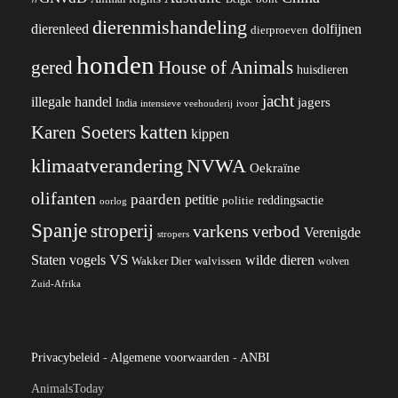
dierenmishandeling
dierenleed
dolfijnen
dierproeven
honden
gered
House of Animals
huisdieren
jacht
illegale handel
jagers
India
ivoor
intensieve veehouderij
katten
Karen Soeters
kippen
klimaatverandering
NVWA
Oekraïne
olifanten
paarden
petitie
reddingsactie
politie
oorlog
Spanje
stroperij
varkens
verbod
Verenigde
stropers
VS
wilde dieren
Staten
vogels
Wakker Dier
walvissen
wolven
Zuid-Afrika
Privacybeleid
-
Algemene voorwaarden
-
ANBI
AnimalsToday