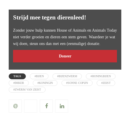
Strijd mee tegen dierenleed!
Zonder jouw hulp kunnen House of Animals en Animals Today
niet verder groeien en dieren een stem geven. Waardeer je wat
wij doen, steun ons dan met een (eenmalige) donatie.
Doneer
TAGS
#BIJEN
#BIJENZWERM
#HONINGBIJEN
#IMKER
#KONINGIN
#SONNE COPIJN
#ZEIST
#ZWERM VAN ZEIST