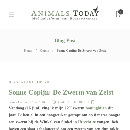
0
Blog Post
Home
Opinie
Sonne Copijn: De Zwerm van Zeist
BINNENLAND
,
OPINIE
Sonne Copijn: De Zwerm van Zeist
Sonne Copijn
| 17 06 2016
4 min
3083
de
Vandaag (16 juni) ving ik mijn 12
zwerm
honingbijen
dit
jaar. Ik ben al in een hoogwerker gestapt om op 8 meter hoogte
een zwerm bij de Winkel van Sinkel in
Utrecht
te vangen, heb
boven een sloot gebalanceerd om een zwerm van een dun takje