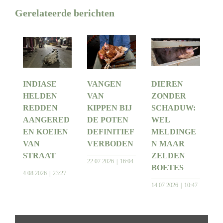
Gerelateerde berichten
INDIASE
VANGEN
DIEREN
HELDEN
VAN
ZONDER
REDDEN
KIPPEN BIJ
SCHADUW:
AANGERED
DE POTEN
WEL
EN KOEIEN
DEFINITIEF
MELDINGE
VAN
VERBODEN
N MAAR
STRAAT
ZELDEN
22 07 2026
16:04
BOETES
4 08 2026
23:27
14 07 2026
10:47