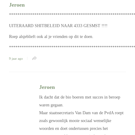
Jeroen
***********************************************************
UITERAARD SHITBELEID NAAR 4333 GESMST !!!!
Roep alsjeblieft ook al je vrienden op dit te doen.
***********************************************************
9 jaar ago
Jeroen
Ik dacht dat de bio boeren met succes in beroep
waren gegaan.
Maar staatssecretaris Van Dam van de PvdA roept
zoals gewoonlijk mooie sociaal wenselijke
woorden en doet ondertussen precies het