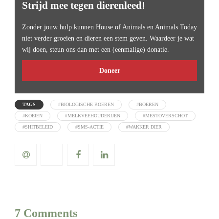
Strijd mee tegen dierenleed!
Zonder jouw hulp kunnen House of Animals en Animals Today
niet verder groeien en dieren een stem geven. Waardeer je wat
wij doen, steun ons dan met een (eenmalige) donatie.
Doneer
TAGS
#BIOLOGISCHE BOEREN
#BOEREN
#KOEIEN
#MELKVEEHOUDERIJEN
#MESTOVERSCHOT
#SHITBELEID
#SMS-ACTIE
#WAKKER DIER
7 Comments