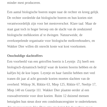
minder mest produceren.
Een aantal biologische boeren stapte naar de rechter en kreeg gelijk.
De rechter oordeelde dat biologische boeren en hun koeien niet
verantwoordelijk zijn voor het mestoverschot. Klare taal. Maar de
staat gaat toch in hoger beroep om de slacht van de zesduizend
biologische melkkoeien af te dwingen. Natuurweide, de
overkoepelende organisatie voor biologische melkveehouders, en
Wakker Dier willen dit onrecht koste wat kost voorkomen.
Onschuldige slachtoffers
Een voorbeeld van een getroffen boerin is Leyntje. Zij heeft een
biologisch-dynamisch bedrijf waar de koeien hoorns hebben en de
kalfjes bij de koe lopen. Leyntje en haar familie hebben met veel
tranen dit jaar al acht gezonde koeien moeten slachten van de
overheid: Witkop 36, Rikkie 63, Miep 125, Rikkie 67, Neeltje 17,
Miep 140 en Guurtje 111. Wakker Dier plaatste eerder al een
rouwadvertentie voor deze koeien. Ruim 12 duizend mensen
betuigden hun steun door een condoleanceregister te ondertekenen.