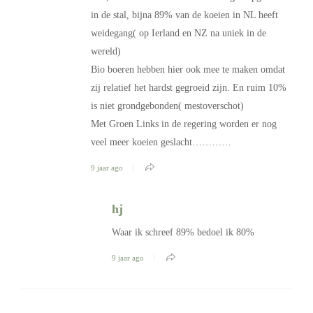
in de stal, bijna 89% van de koeien in NL heeft
weidegang( op Ierland en NZ na uniek in de
wereld)
Bio boeren hebben hier ook mee te maken omdat
zij relatief het hardst gegroeid zijn. En ruim 10%
is niet grondgebonden( mestoverschot)
Met Groen Links in de regering worden er nog
veel meer koeien geslacht…………
9 jaar ago
hj
Waar ik schreef 89% bedoel ik 80%
9 jaar ago