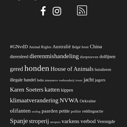
China
#GNvdD
Australië
Animal Rights
België
bont
dierenmishandeling
dierenleed
dolfijnen
dierproeven
honden
gered
House of Animals
huisdieren
jacht
illegale handel
jagers
India
ivoor
intensieve veehouderij
katten
Karen Soeters
kippen
klimaatverandering
NVWA
Oekraïne
olifanten
paarden
petitie
reddingsactie
politie
oorlog
Spanje
stroperij
varkens
verbod
Verenigde
stropers