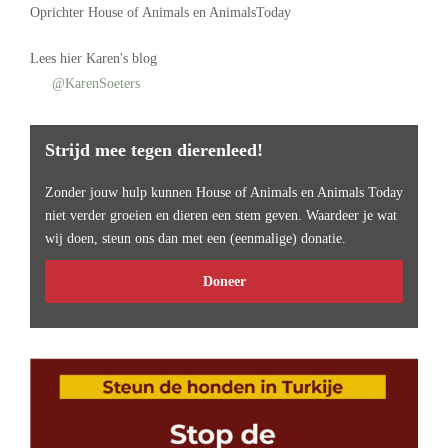
Oprichter
House of Animals
en AnimalsToday
Lees
hier Karen's blog
@KarenSoeters
Strijd mee tegen dierenleed!
Zonder jouw hulp kunnen House of Animals en Animals Today
niet verder groeien en dieren een stem geven. Waardeer je wat
wij doen, steun ons dan met een (eenmalige) donatie.
Doneer