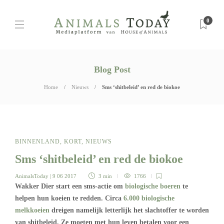
0
Blog Post
Home
Nieuws
Sms ‘shitbeleid’ en red de biokoe
BINNENLAND
,
KORT
,
NIEUWS
Sms ‘shitbeleid’ en red de biokoe
AnimalsToday
| 9 06 2017
3 min
1766
Wakker Dier start een sms-actie om
biologische boeren
te
helpen hun koeien te redden. Circa
6.000 biologische
melkkoeien
dreigen namelijk letterlijk het slachtoffer te worden
van shitbeleid. Ze moeten met hun leven betalen voor een