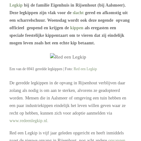
Legkip
bij de familie Eigenhuis in Rijsenhout (bij Aalsmeer).
Deze legkippen zijn vlak voor de
slacht
gered en afkomstig uit
een scharrelschuur. Woensdag wordt ook deze negende opvang
officieel geopend en krijgen de
kippen
als eregasten een
speciale feestelijke kippentaart om te vieren dat zij eindelijk
mogen leven zoals het een echte kip betaamt.
Een van de 6941 geredde legkippen | Foto:
Red een Legkip
De geredde legkippen in de opvang in Rijsenhout verblijven daar
zolang als nodig is om aan te sterken, alvorens ze geadopteerd
worden. Mensen die in Aalsmeer of omgeving een tuin hebben en
een paar industriekippen eindelijk het leven willen geven waar ze
recht op hebben, kunnen zich voor adoptie aanmelden via
www.redeenlegkip.nl
.
Red een Legkip is vijf jaar geleden opgericht en heeft inmiddels
naast de nieuwe opvang in Rijsenhout, nog acht andere
opvangen
,