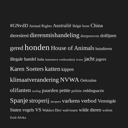
China
#GNvdD
Australië
Animal Rights
België
bont
dierenmishandeling
dierenleed
dolfijnen
dierproeven
honden
gered
House of Animals
huisdieren
jacht
illegale handel
jagers
India
ivoor
intensieve veehouderij
katten
Karen Soeters
kippen
klimaatverandering
NVWA
Oekraïne
olifanten
paarden
petitie
reddingsactie
politie
oorlog
Spanje
stroperij
varkens
verbod
Verenigde
stropers
VS
wilde dieren
Staten
vogels
Wakker Dier
walvissen
wolven
Zuid-Afrika