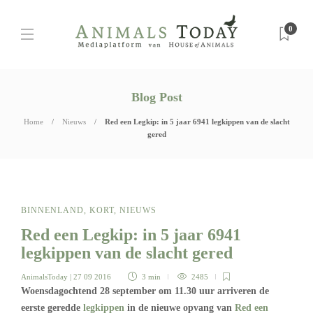
0
Blog Post
Home
Nieuws
Red een Legkip: in 5 jaar 6941 legkippen van de slacht
gered
BINNENLAND
,
KORT
,
NIEUWS
Red een Legkip: in 5 jaar 6941
legkippen van de slacht gered
AnimalsToday
| 27 09 2016
3 min
2485
Woensdagochtend 28 september om 11.30 uur arriveren de
eerste geredde
legkippen
in de nieuwe opvang van
Red een