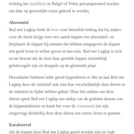
richting het
slachthuis
in België of Polen getransporteerd worden
om daar op gruwelijke wijze gedood te worden.
Alternatief
Red een Legkip biedt de
boer
voor hetzelfde bedrag dat hij anders
voor de slacht krijgt voor een aantal kippen een alternatief, en
herplaatst de kippen bij mensen die hebben aangegeven de kippen
een goed leven te willen geven in hun tuin. Red een Legkip is zich
ervan bewust dat de door haar geredde kippen uiteindelijk
geluksvogels zijn en druppels op de gloeiende plaat.
Desondanks betekent ieder gered kippenleven er één en laat Red een
Legkip door dit initiatief ook zien hoe verschrikkelijk deze dieren in
de industrie te lijden hebben gehad. Door het redden van deze
dieren opent Red een Legkip een stukje van de gesloten deuren van
de kippenindustrie en komt het voor de
consument
(en zijn
omgeving) dichterbij door deze dieren een nieuw leven te gunnen.
Karaktervol
Als de kippen door Red een Legkip gered worden zijn ze vaak