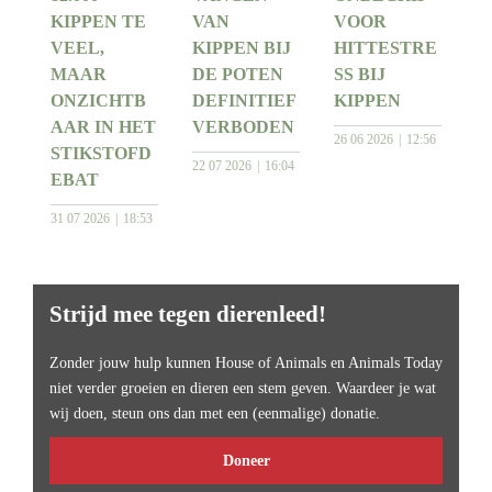
KIPPEN TE
VAN
VOOR
VEEL,
KIPPEN BIJ
HITTESTRE
MAAR
DE POTEN
SS BIJ
ONZICHTB
DEFINITIEF
KIPPEN
AAR IN HET
VERBODEN
26 06 2026
12:56
STIKSTOFD
22 07 2026
16:04
EBAT
31 07 2026
18:53
Strijd mee tegen dierenleed!
Zonder jouw hulp kunnen House of Animals en Animals Today
niet verder groeien en dieren een stem geven. Waardeer je wat
wij doen, steun ons dan met een (eenmalige) donatie.
Doneer