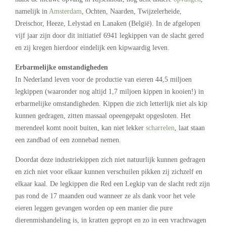
namelijk in
Amsterdam
, Ochten, Naarden, Twijzelerheide,
Dreischor, Heeze, Lelystad en Lanaken (België). In de afgelopen
vijf jaar zijn door dit initiatief 6941 legkippen van de slacht gered
en zij kregen hierdoor eindelijk een kipwaardig leven.
Erbarmelijke omstandigheden
In Nederland leven voor de productie van eieren 44,5 miljoen
legkippen (waaronder nog altijd 1,7 miljoen kippen in kooien!) in
erbarmelijke omstandigheden. Kippen die zich letterlijk niet als kip
kunnen gedragen, zitten massaal opeengepakt opgesloten. Het
merendeel komt nooit buiten, kan niet lekker
scharrelen
, laat staan
een zandbad of een zonnebad nemen.
Doordat deze industriekippen zich niet natuurlijk kunnen gedragen
en zich niet voor elkaar kunnen verschuilen pikken zij zichzelf en
elkaar kaal. De legkippen die Red een Legkip van de slacht redt zijn
pas rond de 17 maanden oud wanneer ze als dank voor het vele
eieren leggen gevangen worden op een manier die pure
dierenmishandeling is, in kratten gepropt en zo in een vrachtwagen