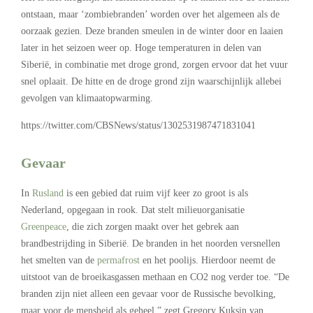
ontstaan, maar ‘zombiebranden’ worden over het algemeen als de
oorzaak gezien. Deze branden smeulen in de winter door en laaien
later in het seizoen weer op. Hoge temperaturen in delen van
Siberië, in combinatie met droge grond, zorgen ervoor dat het vuur
snel oplaait. De hitte en de droge grond zijn waarschijnlijk allebei
gevolgen van klimaatopwarming.
https://twitter.com/CBSNews/status/1302531987471831041
Gevaar
In
Rusland
is een gebied dat ruim vijf keer zo groot is als
Nederland, opgegaan in rook. Dat stelt milieuorganisatie
Greenpeace
, die zich zorgen maakt over het gebrek aan
brandbestrijding in Siberië. De branden in het noorden versnellen
het smelten van de
permafrost
en het poolijs. Hierdoor neemt de
uitstoot van de broeikasgassen methaan en CO2 nog verder toe. “De
branden zijn niet alleen een gevaar voor de Russische bevolking,
maar voor de mensheid als geheel,” zegt Gregory Kuksin van