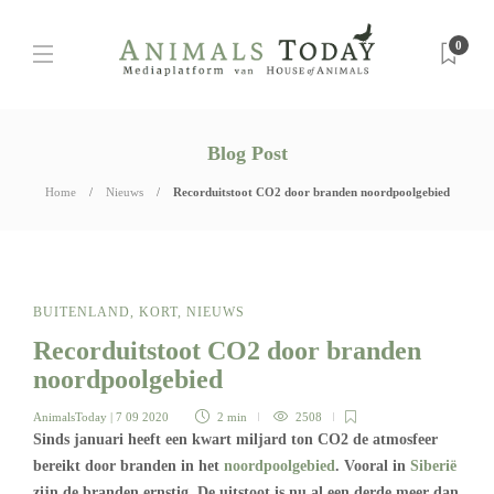
0
Blog Post
Home
Nieuws
Recorduitstoot CO2 door branden noordpoolgebied
BUITENLAND
,
KORT
,
NIEUWS
Recorduitstoot CO2 door branden
noordpoolgebied
AnimalsToday
| 7 09 2020
2 min
2508
Sinds januari heeft een kwart miljard ton CO2 de atmosfeer
bereikt door branden in het
noordpoolgebied
. Vooral in
Siberië
zijn de branden ernstig. De uitstoot is nu al een derde meer dan