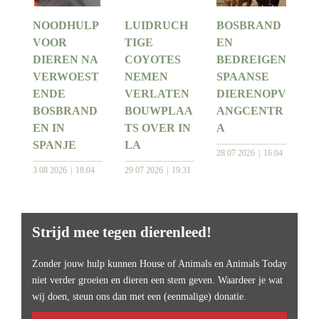
NOODHULP
LUIDRUCH
BOSBRAND
VOOR
TIGE
EN
DIEREN NA
COYOTES
BEDREIGEN
VERWOEST
NEMEN
SPAANSE
ENDE
VERLATEN
DIERENOPV
BOSBRAND
BOUWPLAA
ANGCENTR
EN IN
TS OVER IN
A
SPANJE
LA
28 07 2026
16:04
3 08 2026
18:04
29 07 2026
19:31
Strijd mee tegen dierenleed!
Zonder jouw hulp kunnen House of Animals en Animals Today
niet verder groeien en dieren een stem geven. Waardeer je wat
wij doen, steun ons dan met een (eenmalige) donatie.