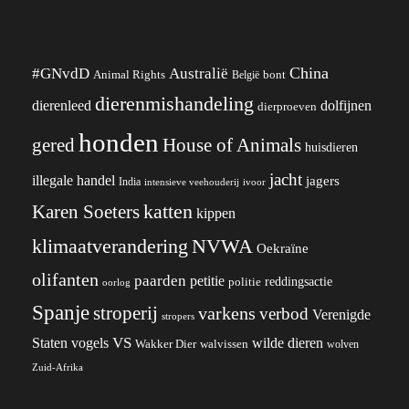
China
#GNvdD
Australië
Animal Rights
België
bont
dierenmishandeling
dierenleed
dolfijnen
dierproeven
honden
gered
House of Animals
huisdieren
jacht
illegale handel
jagers
India
ivoor
intensieve veehouderij
katten
Karen Soeters
kippen
klimaatverandering
NVWA
Oekraïne
olifanten
paarden
petitie
reddingsactie
politie
oorlog
Spanje
stroperij
varkens
verbod
Verenigde
stropers
VS
Staten
vogels
wilde dieren
Wakker Dier
walvissen
wolven
Zuid-Afrika