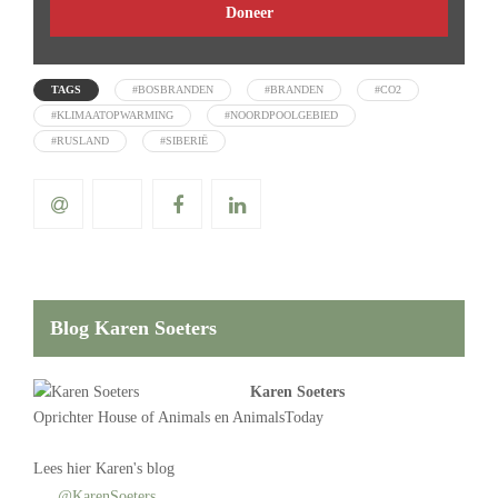
Doneer
TAGS
#BOSBRANDEN
#BRANDEN
#CO2
#KLIMAATOPWARMING
#NOORDPOOLGEBIED
#RUSLAND
#SIBERIË
Blog Karen Soeters
Karen Soeters
Oprichter
House of Animals
en AnimalsToday
Lees
hier Karen's blog
@KarenSoeters