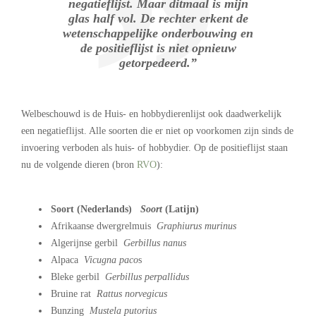
negatieflijst. Maar ditmaal is mijn
glas half vol. De rechter erkent de
wetenschappelijke onderbouwing en
de positieflijst is niet opnieuw
getorpedeerd.”
Welbeschouwd is de Huis- en hobbydierenlijst ook daadwerkelijk
een negatieflijst. Alle soorten die er niet op voorkomen zijn sinds de
invoering verboden als huis- of hobbydier. Op de positieflijst staan
nu de volgende dieren (bron
RVO
):
.
Soort (Nederlands)
Soort
(Latijn)
Afrikaanse dwergrelmuis
Graphiurus murinus
Algerijnse gerbil
Gerbillus nanus
Alpaca
Vicugna paco
s
Bleke gerbil
Gerbillus perpallidus
Bruine rat
Rattus norvegicus
Bunzing
Mustela putorius