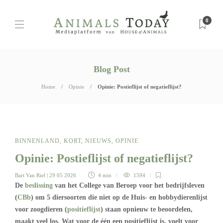
0
Blog Post
Home
Opinie
Opinie: Postieflijst of negatieflijst?
BINNENLAND
,
KORT
,
NIEUWS
,
OPINIE
Opinie: Postieflijst of negatieflijst?
Bart Van Riel
| 29 05 2026
4 min
1594
De
beslissing
van het College van Beroep voor het bedrijfsleven
(
CBb
) om 5 diersoorten die niet op de Huis- en hobbydierenlijst
voor zoogdieren (
positieflijst
) staan opnieuw te beoordelen,
maakt veel los. Wat voor de één een positieflijst is, voelt voor