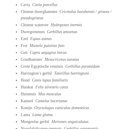
Cavia
Cavia porcellus
Chinese dwerghamster
Cricetulus barabensis / griseus /
pseudogriseus
Chinese waterree
Hydropotes inermis
Dwergrenmuis
Gerbillus amoenus
Ezel
Equus asinus
Fret
Mustela putorius furo
Geit
Capra aegagrus hircus
Goudhamster
Mesocricetus auratus
Grote Egyptische renmuis
Gerbillus pyramidum
Harrington’s gerbil
Taterillus harringtoni
Hond
Canis lupus familiaris
Huiskat
Felis silvestris catus
Huismuis
Mus musculus
Kameel
Camelus bactrianus
Konijn
Oryctolagus cuniculus domesticus
Lama
Lama glama
Mongoolse gerbil
Meriones unguiculatus
Noordafrikaanse renmuis
Gerbillus garamantis