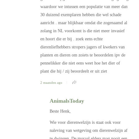
waardoor we intussen een populatie van meer dan
30 duizend exemplaren hebben die wel schade
aanricht . maar blijkbaar omdat die zogenaamd al
zolang in NL voorkomt is die niet meer invasief
en hoort die er bij . zoek eens echte
dierenliefhebbers stropers jagers of kwekers van
planten en dieren om zoiets te beoordelen ipv de
pennelikker die niet eens weet hoe het dier of
plant die hij / zij beoordeelt er uit ziet
2 maanden ago
AnimalsToday
Beste Henk,
Wie voor dierenwelzijn is staat ook voor
naleving van wetgeving om dierenwelzijn af
te dwingen. De moraal elders mag nooit een