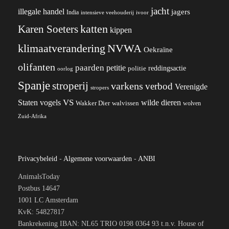
jacht
illegale handel
jagers
India
ivoor
intensieve veehouderij
katten
Karen Soeters
kippen
klimaatverandering
NVWA
Oekraïne
olifanten
paarden
petitie
reddingsactie
politie
oorlog
Spanje
stroperij
varkens
verbod
Verenigde
stropers
VS
wilde dieren
Staten
vogels
Wakker Dier
walvissen
wolven
Zuid-Afrika
Privacybeleid
-
Algemene voorwaarden
-
ANBI
AnimalsToday
Postbus 14647
1001 LC Amsterdam
KvK: 54827817
Bankrekening IBAN: NL65 TRIO 0198 0364 93 t.n.v. House of