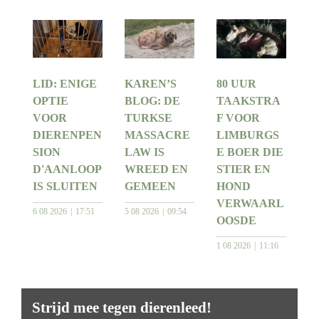
LID: ENIGE
KAREN’S
80 UUR
OPTIE
BLOG: DE
TAAKSTRA
VOOR
TURKSE
F VOOR
DIERENPEN
MASSACRE
LIMBURGS
SION
LAW IS
E BOER DIE
D'AANLOOP
WREED EN
STIER EN
IS SLUITEN
GEMEEN
HOND
VERWAARL
6 08 2026
17:51
5 08 2026
09:54
OOSDE
1 08 2026
11:16
Strijd mee tegen dierenleed!