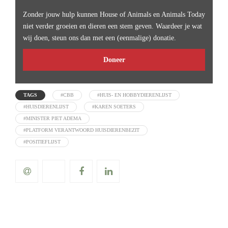
Zonder jouw hulp kunnen House of Animals en Animals Today
niet verder groeien en dieren een stem geven. Waardeer je wat
wij doen, steun ons dan met een (eenmalige) donatie.
Doneer
TAGS
#CBB
#HUIS- EN HOBBYDIERENLIJST
#HUISDIERENLIJST
#KAREN SOETERS
#MINISTER PIET ADEMA
#PLATFORM VERANTWOORD HUISDIERENBEZIT
#POSITIEFLIJST