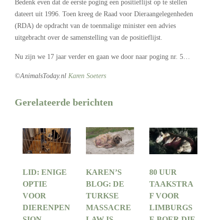
Bedenk even dat de eerste poging een positieflijst op te stellen
dateert uit 1996. Toen kreeg de Raad voor Dieraangelegenheden
(RDA) de opdracht van de toenmalige minister een advies
uitgebracht over de samenstelling van de positieflijst.
Nu zijn we 17 jaar verder en gaan we door naar poging nr. 5…
©AnimalsToday.nl
Karen Soeters
Gerelateerde berichten
LID: ENIGE
KAREN’S
80 UUR
OPTIE
BLOG: DE
TAAKSTRA
VOOR
TURKSE
F VOOR
DIERENPEN
MASSACRE
LIMBURGS
SION
LAW IS
E BOER DIE