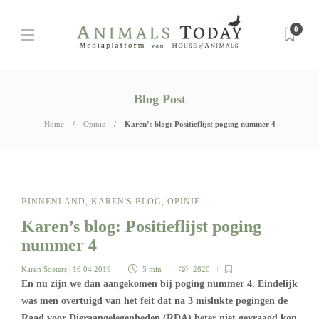
0
Blog Post
Home
Opinie
Karen’s blog: Positieflijst poging nummer 4
BINNENLAND
,
KAREN'S BLOG
,
OPINIE
Karen’s blog: Positieflijst poging
nummer 4
Karen Soeters
| 16 04 2019
5 min
2820
En nu zijn we dan aangekomen bij poging nummer 4. Eindelijk
was men overtuigd van het feit dat na 3 mislukte pogingen de
Raad voor Dieraangelegenheden (RDA) beter niet gevraagd kon