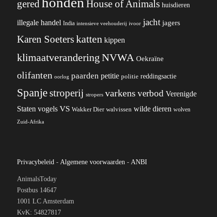
honden
gered
House of Animals
huisdieren
jacht
illegale handel
jagers
India
ivoor
intensieve veehouderij
katten
Karen Soeters
kippen
klimaatverandering
NVWA
Oekraïne
olifanten
paarden
petitie
reddingsactie
politie
oorlog
Spanje
stroperij
varkens
verbod
Verenigde
stropers
VS
wilde dieren
Staten
vogels
Wakker Dier
walvissen
wolven
Zuid-Afrika
Privacybeleid
-
Algemene voorwaarden
-
ANBI
AnimalsToday
Postbus 14647
1001 LC Amsterdam
KvK: 54827817