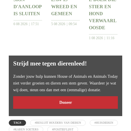
D'AANLOOP
WREED EN
STIER EN
IS SLUITEN
GEMEEN
HOND
VERWAARL
6 08 2026
17:51
5 08 2026
09:54
OOSDE
1 08 2026
11:16
Strijd mee tegen dierenleed!
Zonder jouw hulp kunnen House of Animals en Animals Today
niet verder groeien en dieren een stem geven. Waardeer je wat
wij doen, steun ons dan met een (eenmalige) donatie.
Doneer
TAGS
#BESLUIT HOUDERS VAN DIEREN
#HUISDIEREN
#KAREN SOETERS
#POSITIEFLIJST