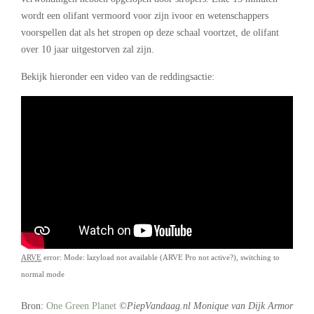
wordt een olifant vermoord voor zijn ivoor en wetenschappers
voorspellen dat als het stropen op deze schaal voortzet, de olifant
over 10 jaar uitgestorven zal zijn.
Bekijk hieronder een video van de reddingsactie:
ARVE
error: Mode: lazyload not available (ARVE Pro not active?), switching to
normal mode
Bron:
One Green Planet
©PiepVandaag.nl Monique van Dijk Armor