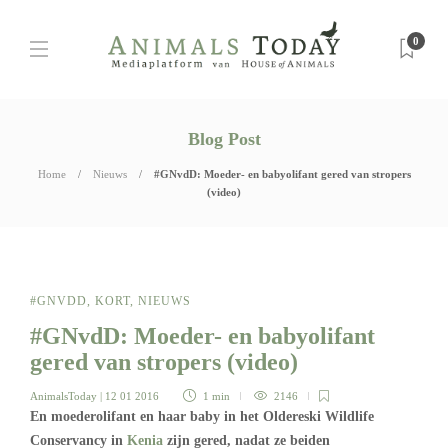
0
Blog Post
Home
Nieuws
#GNvdD: Moeder- en babyolifant gered van stropers
(video)
#GNVDD
,
KORT
,
NIEUWS
#GNvdD: Moeder- en babyolifant
gered van stropers (video)
AnimalsToday
| 12 01 2016
1 min
2146
En moederolifant en haar baby in het Oldereski Wildlife
Conservancy in
Kenia
zijn gered, nadat ze beiden