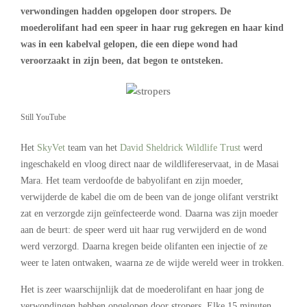
verwondingen hadden opgelopen door stropers. De
moederolifant had een speer in haar rug gekregen en haar kind
was in een kabelval gelopen, die een diepe wond had
veroorzaakt in zijn been, dat begon te ontsteken.
Still YouTube
Het
SkyVet
team van het
David Sheldrick Wildlife Trust
werd
ingeschakeld en vloog direct naar de wildlifereservaat, in de Masai
Mara. Het team verdoofde de babyolifant en zijn moeder,
verwijderde de kabel die om de been van de jonge olifant verstrikt
zat en verzorgde zijn geïnfecteerde wond. Daarna was zijn moeder
aan de beurt: de speer werd uit haar rug verwijderd en de wond
werd verzorgd. Daarna kregen beide olifanten een injectie of ze
weer te laten ontwaken, waarna ze de wijde wereld weer in trokken.
Het is zeer waarschijnlijk dat de moederolifant en haar jong de
verwondingen hebben opgelopen door stropers. Elke 15 minuten