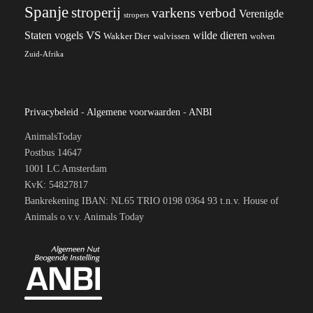
Spanje
stroperij
varkens
verbod
Verenigde
stropers
VS
wilde dieren
Staten
vogels
Wakker Dier
walvissen
wolven
Zuid-Afrika
Privacybeleid
-
Algemene voorwaarden
-
ANBI
AnimalsToday
Postbus 14647
1001 LC Amsterdam
KvK: 54827817
Bankrekening IBAN: NL65 TRIO 0198 0364 93 t.n.v. House of
Animals o.v.v. Animals Today