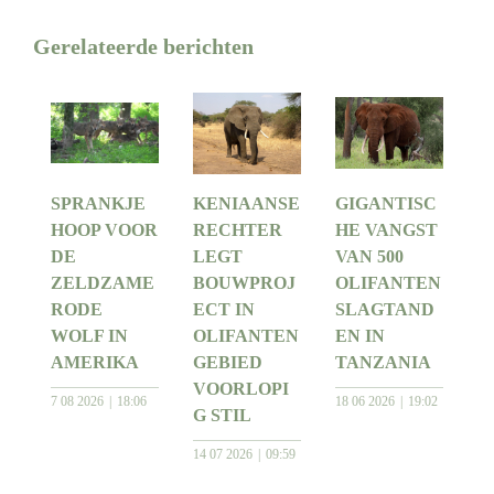
Gerelateerde berichten
SPRANKJE
KENIAANSE
GIGANTISC
HOOP VOOR
RECHTER
HE VANGST
DE
LEGT
VAN 500
ZELDZAME
BOUWPROJ
OLIFANTEN
RODE
ECT IN
SLAGTAND
WOLF IN
OLIFANTEN
EN IN
AMERIKA
GEBIED
TANZANIA
VOORLOPI
7 08 2026
18:06
18 06 2026
19:02
G STIL
14 07 2026
09:59