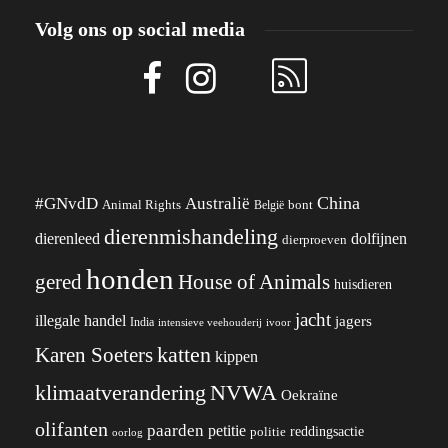
Volg ons op social media
China
#GNvdD
Australië
Animal Rights
België
bont
dierenmishandeling
dierenleed
dolfijnen
dierproeven
honden
gered
House of Animals
huisdieren
jacht
illegale handel
jagers
India
ivoor
intensieve veehouderij
katten
Karen Soeters
kippen
klimaatverandering
NVWA
Oekraïne
olifanten
paarden
petitie
reddingsactie
politie
oorlog