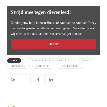
Strijd mee tegen dierenleed!
Zonder jouw hulp kunnen House of Animals en Animals Today
niet verder groeien en dieren een stem geven. Waardeer je wat
wij doen, steun ons dan met een (eenmalige) donatie.
Doneer
TAGS
#DAVID SHELDRICK WILDLIFE TRUST
#KENIA
#OLIFANTEN
#STROPERS
#UITGESTORVEN