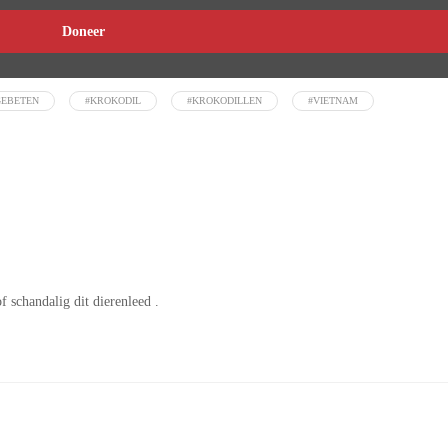
Doneer
GEBETEN
#KROKODIL
#KROKODILLEN
#VIETNAM
f schandalig dit dierenleed .