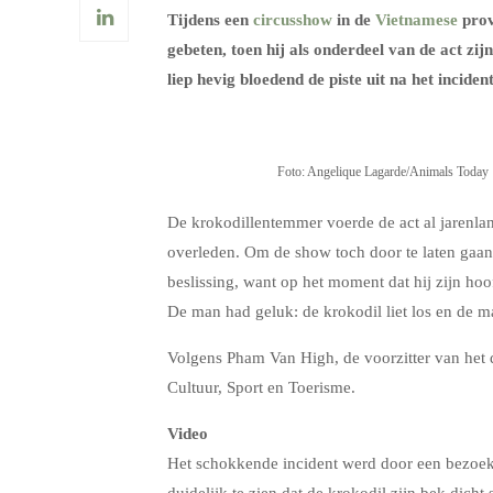
Tijdens een
circusshow
in de
Vietnamese
prov
gebeten, toen hij als onderdeel van de act zij
liep hevig bloedend de piste uit na het incident
Foto: Angelique Lagarde/Animals Today
De krokodillentemmer voerde de act al jarenlang
overleden. Om de show toch door te laten gaan
beslissing, want op het moment dat hij zijn hoof
De man had geluk: de krokodil liet los en de 
Volgens Pham Van High, de voorzitter van het d
Cultuur, Sport en Toerisme.
Video
Het schokkende incident werd door een bezoeke
duidelijk te zien dat de krokodil zijn bek dich