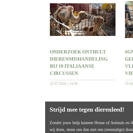
ONDERZOEK ONTHULT
#G
DIERENMISHANDELING
GE
BIJ 19 ITALIAANSE
VL
CIRCUSSEN
VI
22 07 2026
14:58
25 0
Strijd mee tegen dierenleed!
Zonder jouw hulp kunnen House of Animals en An
wij doen, steun ons dan met een (eenmalige) dona