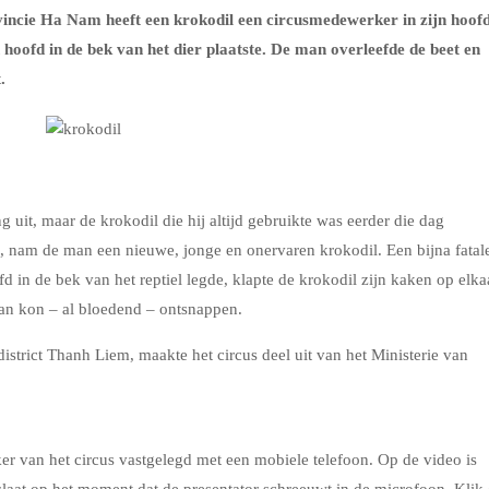
incie Ha Nam heeft een krokodil een circusmedewerker in zijn hoof
n hoofd in de bek van het dier plaatste. De man overleefde de beet en
.
 uit, maar de krokodil die hij altijd gebruikte was eerder die dag
, nam de man een nieuwe, jonge en onervaren krokodil. Een bijna fatal
d in de bek van het reptiel legde, klapte de krokodil zijn kaken op elka
man kon – al bloedend – ontsnappen.
istrict Thanh Liem, maakte het circus deel uit van het Ministerie van
r van het circus vastgelegd met een mobiele telefoon. Op de video is
t slaat op het moment dat de presentator schreeuwt in de microfoon. Klik