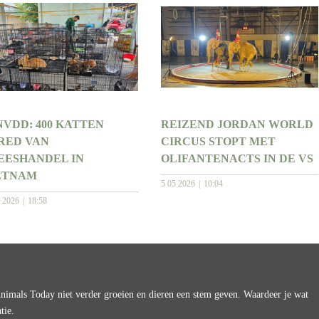
NVDD: 400 KATTEN
REIZEND JORDAN WORLD
RED VAN
CIRCUS STOPT MET
EESHANDEL IN
OLIFANTENACTS IN DE VS
ETNAM
5 05 2026
10:04
6 2026
18:58
imals Today niet verder groeien en dieren een stem geven. Waardeer je wat
tie.