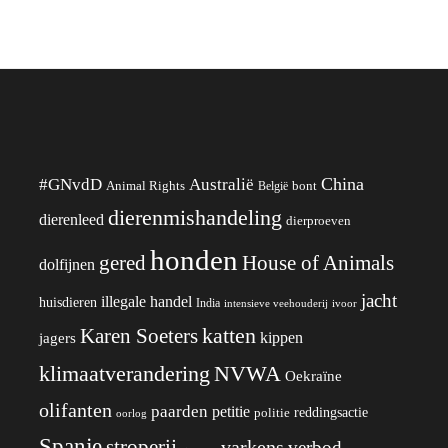
China
#GNvdD
Australië
Animal Rights
België
bont
dierenmishandeling
dierenleed
dierproeven
honden
gered
House of Animals
dolfijnen
jacht
illegale handel
huisdieren
India
ivoor
intensieve veehouderij
katten
Karen Soeters
kippen
jagers
klimaatverandering
NVWA
Oekraïne
olifanten
paarden
petitie
reddingsactie
politie
oorlog
Spanje
stroperij
varkens
verbod