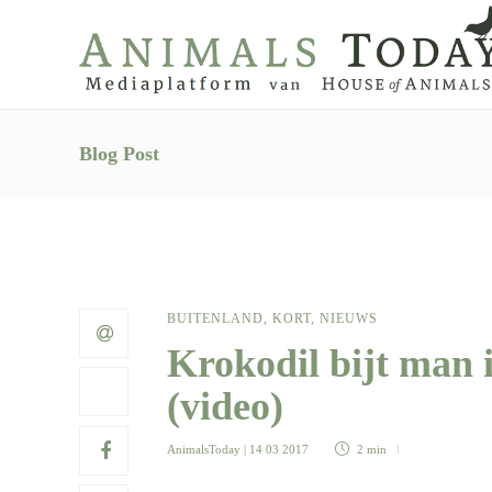
Blog Post
BUITENLAND
,
KORT
,
NIEUWS
Krokodil bijt man 
(video)
AnimalsToday
| 14 03 2017
2 min