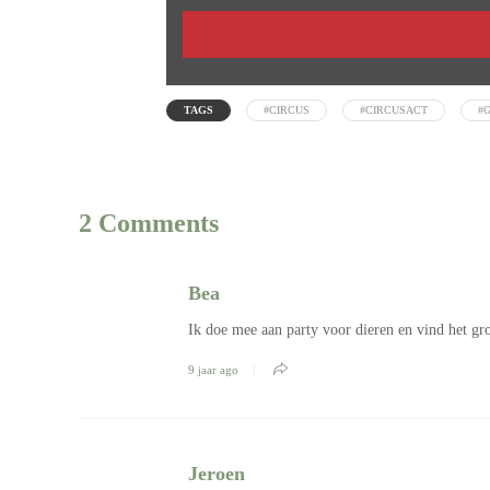
TAGS
#CIRCUS
#CIRCUSACT
#
2 Comments
Bea
Ik doe mee aan party voor dieren en vind het gro
9 jaar ago
Jeroen