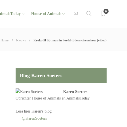
0
nimalsToday
House of Animals
Home
Nieuws
Krokodil bijt man in hoofd tijdens circusshow (video)
Blog Karen Soeters
Karen Soeters
Oprichter
House of Animals
en AnimalsToday
Lees
hier Karen's blog
@KarenSoeters