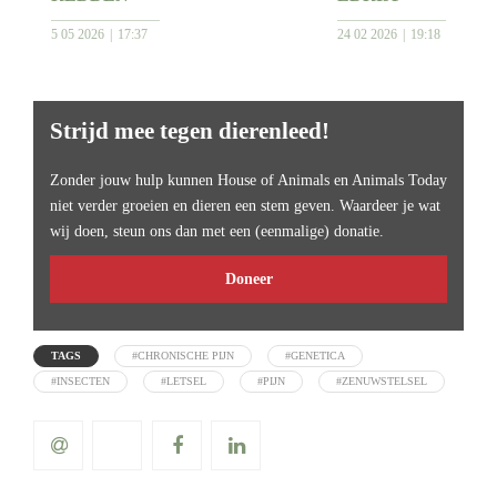
5 05 2026
17:37
24 02 2026
19:18
Strijd mee tegen dierenleed!
Zonder jouw hulp kunnen House of Animals en Animals Today
niet verder groeien en dieren een stem geven. Waardeer je wat
wij doen, steun ons dan met een (eenmalige) donatie.
Doneer
TAGS
#CHRONISCHE PIJN
#GENETICA
#INSECTEN
#LETSEL
#PIJN
#ZENUWSTELSEL