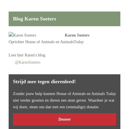
Blog Karen Soeters
Karen Soeters
Oprichter
House of Animals
en AnimalsToday
Lees
hier Karen's blog
@KarenSoeters
Strijd mee tegen dierenleed!
Zonder jouw hulp kunnen House of Animals en Animals Today
niet verder groeien en dieren een stem geven. Waardeer je wat
wij doen, steun ons dan met een (eenmalige) donatie.
Doneer