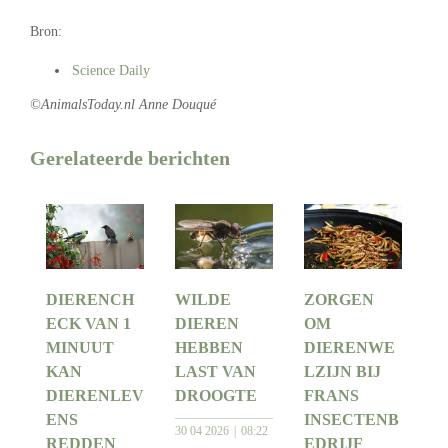
Bron:
Science Daily
©AnimalsToday.nl Anne Douqué
Gerelateerde berichten
DIERENCH
WILDE
ZORGEN
ECK VAN 1
DIEREN
OM
MINUUT
HEBBEN
DIERENWE
KAN
LAST VAN
LZIJN BIJ
DIERENLEV
DROOGTE
FRANS
ENS
INSECTENB
30 04 2026
08:22
REDDEN
EDRIJF