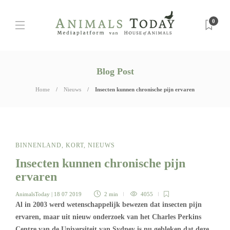
0
Blog Post
Home
Nieuws
Insecten kunnen chronische pijn ervaren
BINNENLAND
,
KORT
,
NIEUWS
Insecten kunnen chronische pijn
ervaren
AnimalsToday
| 18 07 2019
2 min
4055
Al in 2003 werd wetenschappelijk bewezen dat insecten pijn
ervaren, maar uit nieuw onderzoek van het Charles Perkins
Centre van de Universiteit van Sydney is nu gebleken dat deze