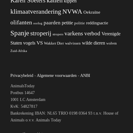
katten
Karen Soeters
kippen
klimaatverandering
NVWA
Oekraïne
olifanten
paarden
petitie
reddingsactie
politie
oorlog
Spanje
stroperij
varkens
verbod
Verenigde
stropers
VS
wilde dieren
Staten
vogels
Wakker Dier
walvissen
wolven
Zuid-Afrika
Privacybeleid
-
Algemene voorwaarden
-
ANBI
AnimalsToday
Postbus 14647
1001 LC Amsterdam
KvK: 54827817
Bankrekening IBAN: NL65 TRIO 0198 0364 93 t.n.v. House of
Animals o.v.v. Animals Today