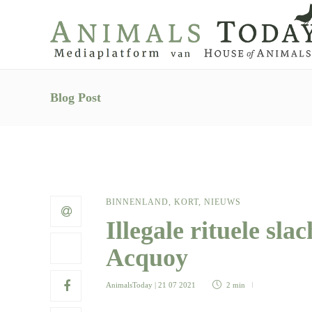
Blog Post
BINNENLAND
,
KORT
,
NIEUWS
Illegale rituele sla
Acquoy
AnimalsToday
| 21 07 2021
2 min