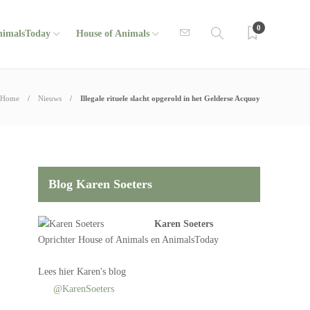
0
nimalsToday
House of Animals
Home
Nieuws
Illegale rituele slacht opgerold in het Gelderse Acquoy
Blog Karen Soeters
Karen Soeters
Oprichter
House of Animals
en AnimalsToday
Lees
hier Karen's blog
@KarenSoeters