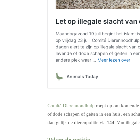
.
Comité Dierennoodhulp
roept op om komende d
of dode schapen of geiten in een huis, een schu
dan gelijk de dierenpolitie via
144
. Van illegal
Teken de petitie