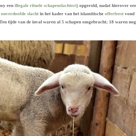
quoy een
illegale rituele schapenslachterij
opgerold, nadat hierover ee
e
onverdoofde slacht
in het kader van het islamitische
offerfeest
vond
 Ten tijde van de inval waren al 5 schapen omgebracht; 18 waren nog